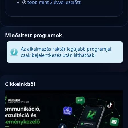
több mint 2 évvel ezelőtt
Minősített programok
Az alkalmazás raktár legújabb programjai
csak bejelentkezés után láthatóak!
Cikkeinkből