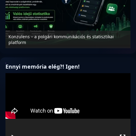
Konzulens – a polgári kommunikációs és statisztikai
N
platform
f
Ennyi memória elég?! Igen!
Videólejátszó