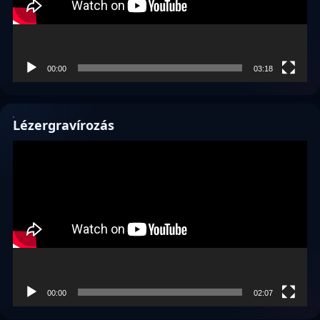
00:00
03:18
Lézergravírozás
Videólejátszó
00:00
02:07