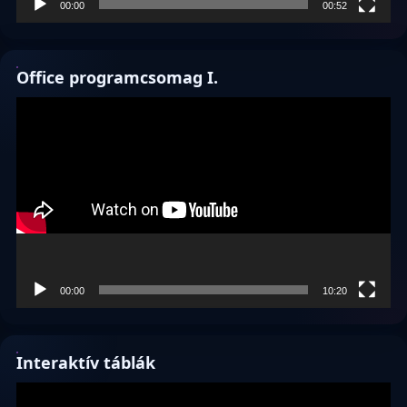
00:00
00:52
Office programcsomag I.
Videólejátszó
00:00
10:20
Interaktív táblák
Videólejátszó