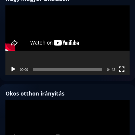
Videólejátszó
00:00
04:42
Okos otthon irányítás
Videólejátszó