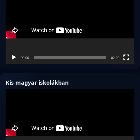
00:00
02:20
Kis magyar iskolákban
Videólejátszó