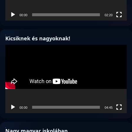
00:00
02:20
Kicsiknek és nagyoknak!
Videólejátszó
00:00
04:45
Nagy magyar iskolában