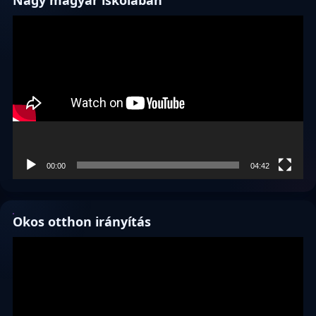
Videólejátszó
00:00
04:42
Okos otthon irányítás
Videólejátszó