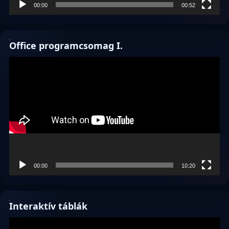
00:00
00:52
Office programcsomag I.
Videólejátszó
00:00
10:20
Interaktív táblák
Videólejátszó