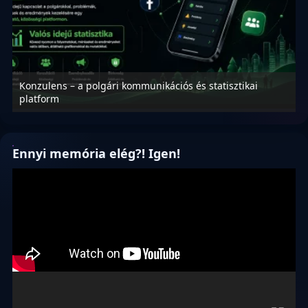
Konzulens – a polgári kommunikációs és statisztikai
N
platform
f
Ennyi memória elég?! Igen!
Videólejátszó