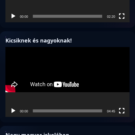
00:00
02:20
Kicsiknek és nagyoknak!
Videólejátszó
00:00
04:45
Nagy magyar iskolában