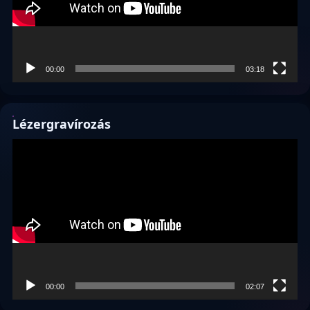
00:00
03:18
Lézergravírozás
Videólejátszó
00:00
02:07