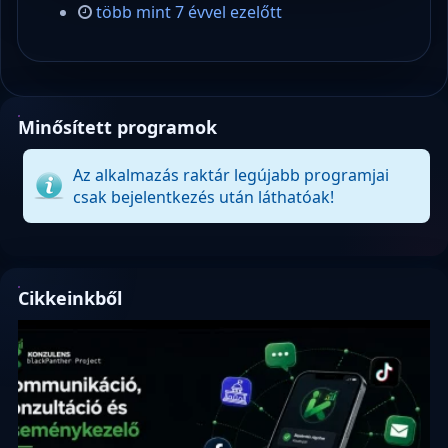
több mint 7 évvel ezelőtt
Minősített programok
Az alkalmazás raktár legújabb programjai
csak bejelentkezés után láthatóak!
Cikkeinkből