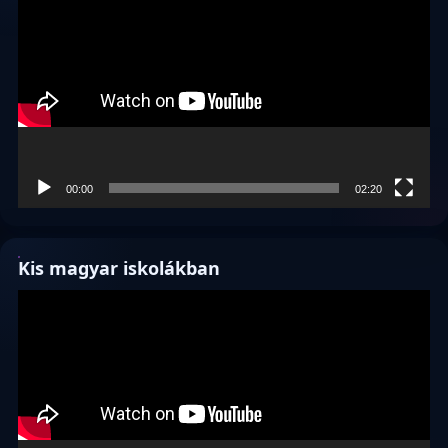
00:00
02:20
Kis magyar iskolákban
Videólejátszó