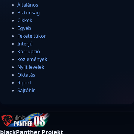
Általános
Biztonság
Cikkek
Egyéb
Fekete tükör
Interjú
Korrupció
közlemények
Nyílt levelek
Oktatás
Riport
Sajtóhír
blackPanther Projekt