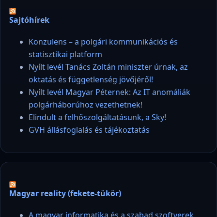
Sajtóhírek
Konzulens – a polgári kommunikációs és
statisztikai platform
Nyílt levél Tanács Zoltán miniszter úrnak, az
oktatás és függetlenség jövőjéről!
Nyílt levél Magyar Péternek: Az IT anomáliák
polgárháborúhoz vezethetnek!
Elindult a felhőszolgáltatásunk, a Sky!
GVH állásfoglalás és tájékoztatás
Magyar reality (fekete-tükör)
A magyar informatika és a szabad szoftverek