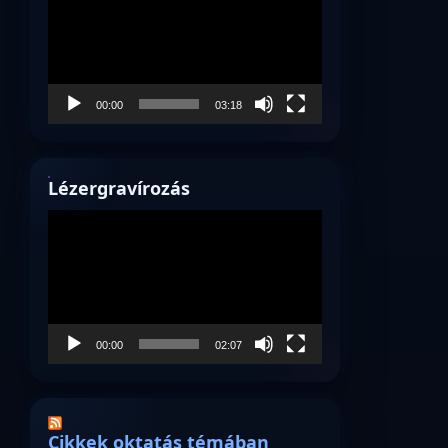
00:00
03:18
Lézergravírozás
Videólejátszó
00:00
02:07
Cikkek oktatás témában