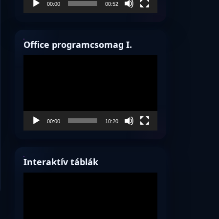
00:00
00:52
Office programcsomag I.
Videólejátszó
00:00
10:20
Interaktív táblák
Videólejátszó