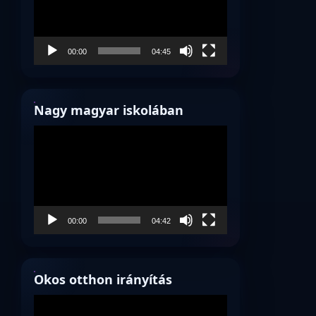
00:00
04:45
Nagy magyar iskolában
Videólejátszó
00:00
04:42
Okos otthon irányítás
Videólejátszó