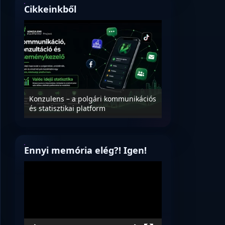
Cikkeinkből
Nyílt levél Tanác
essék
Konzulens – a polgári kommunikációs
úrnak, az oktatá
és statisztikai platform
jövőjéről!
Ennyi memória elég?! Igen!
Videólejátszó