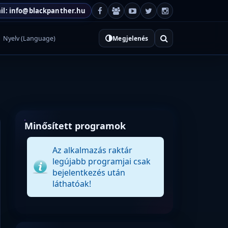
il: info@blackpanther.hu
Nyelv (Language)
Megjelenés
Minősített programok
Az alkalmazás raktár
legújabb programjai csak
bejelentkezés után
láthatóak!