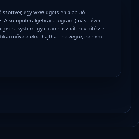
ó szoftver, egy wxWidgets-en alapuló
oz. A komputeralgebrai program (más néven
lgebra system, gyakran használt rövidítéssel
atikai műveleteket hajthatunk végre, de nem