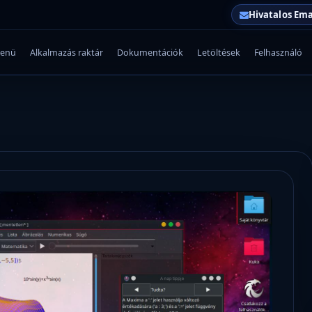
Hivatalos Ema
enü
Alkalmazás raktár
Dokumentációk
Letöltések
Felhasználó