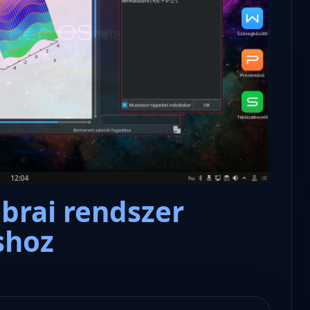
Microsoft odaadta a kulcsokat a
hatóságoknak, hogy visszafejth
az adatokat.
brai rendszer
shoz