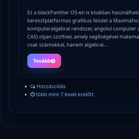
Ez a blackPanther OS-en is kiválóan használhat
keresztplatformos grafikus felület a Maximáh
komputeralgebrai rendszer, angolul computer a
CAS) olyan szoftver, amely segítségével matem
csak számokkal, hanem algebrai…
Tovább
Hozzászólás
több mint 7 évvel ezelőtt