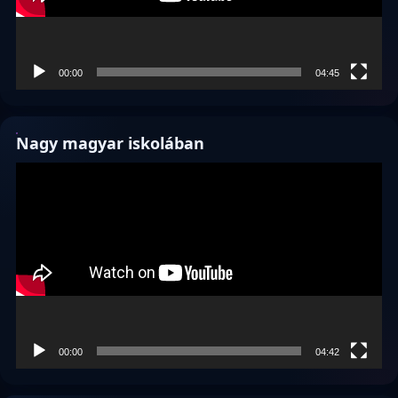
00:00
04:45
Nagy magyar iskolában
Videólejátszó
00:00
04:42