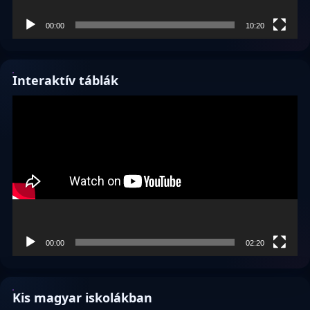
00:00
10:20
Interaktív táblák
Videólejátszó
00:00
02:20
Kis magyar iskolákban