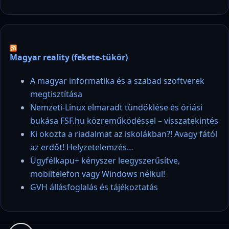
Magyar reality (fekete-tükör)
A magyar informatika és a szabad szoftverek
megtisztítása
Nemzeti-Linux elmaradt tündöklése és óriási
bukása FSF.hu közreműködéssel – visszatekintés
Ki okozta a riadalmat az iskolákban?! Avagy fától
az erdőt! Helyzetelemzés…
Ügyfélkapu+ kényszer leegyszerűsítve,
mobiltelefon vagy Windows nélkül!
GVH állásfoglalás és tájékoztatás