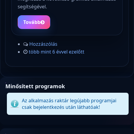
segítségével.
Tovább
Hozzászólás
több mint 6 évvel ezelőtt
Minősített programok
Az alkalmazás raktár legújabb programjai
csak bejelentkezés után láthatóak!