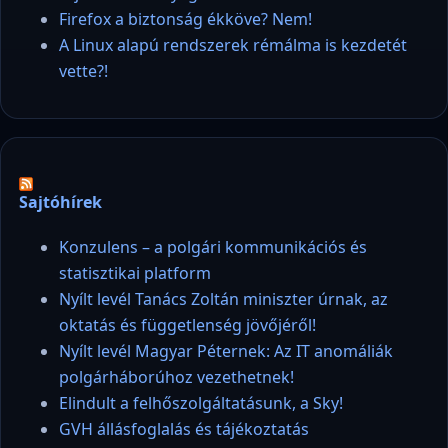
Firefox a biztonság ékköve? Nem!
A Linux alapú rendszerek rémálma is kezdetét
vette?!
Sajtóhírek
Konzulens – a polgári kommunikációs és
statisztikai platform
Nyílt levél Tanács Zoltán miniszter úrnak, az
oktatás és függetlenség jövőjéről!
Nyílt levél Magyar Péternek: Az IT anomáliák
polgárháborúhoz vezethetnek!
Elindult a felhőszolgáltatásunk, a Sky!
GVH állásfoglalás és tájékoztatás