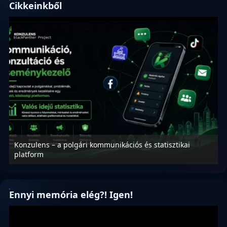
Cikkeinkből
Konzulens – a polgári kommunikációs és statisztikai
N
platform
f
Ennyi memória elég?! Igen!
Videólejátszó