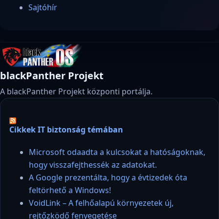
Sajtóhír
blackPanther Projekt
A blackPanther Projekt központi portálja.
Cikkek IT biztonság témában
Microsoft odaadta a kulcsokat a hatóságoknak,
hogy visszafejthessék az adatokat.
A Google prezentálta, hogy a évtizedek óta
feltörhető a Windows!
VoidLink – A felhőalapú környezetek új,
rejtőzködő fenyegetése