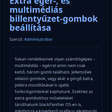
Extra egér-, és
multimédiás
billentyűzet-gombok
beállítása
Szerző:
Adminisztrátor
Sokan rendelkeznek olyan számítógépes –
multimédiás – egérrel amin nem csak
kettő, három gomb található. Jellemzőek
oldalsó gombok, vagy akár a görgő balra,
jobbra mozdításával is újabb
funkciógombokat kaphatunk. Ezekhez az
extra gombokhoz műveleteket
társíthatunk blackPanther OS-en is,
méghozzá a következő grafikus alkalmazás