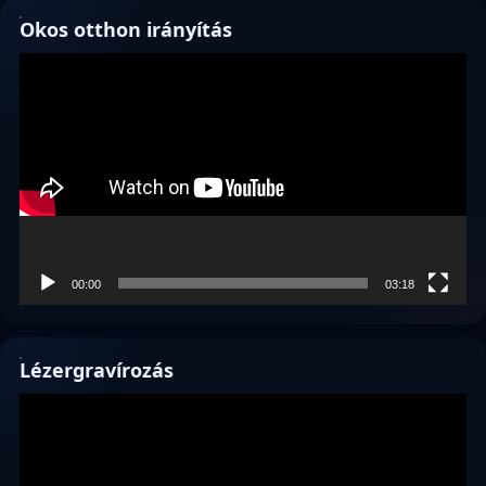
Okos otthon irányítás
Videólejátszó
00:00
03:18
Lézergravírozás
Videólejátszó