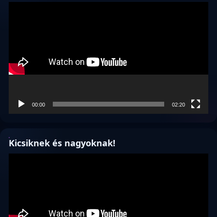
Videólejátszó
00:00
02:20
Kicsiknek és nagyoknak!
Videólejátszó