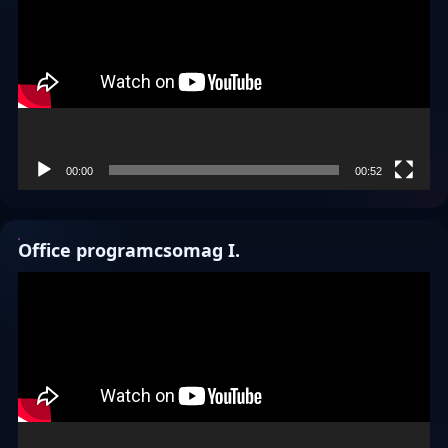
00:00
00:52
Office programcsomag I.
Videólejátszó