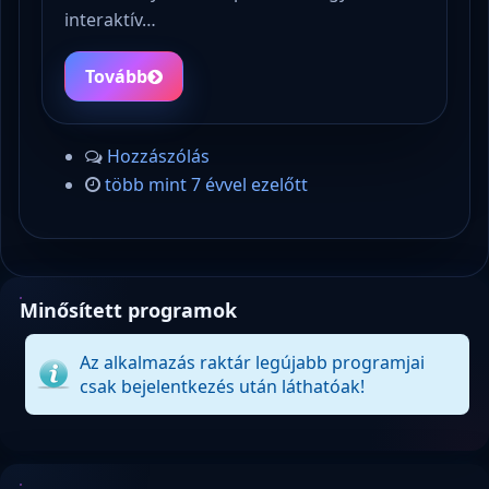
interaktív…
Tovább
Hozzászólás
több mint 7 évvel ezelőtt
Minősített programok
Az alkalmazás raktár legújabb programjai
csak bejelentkezés után láthatóak!