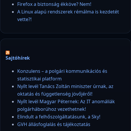
Firefox a biztonság ékköve? Nem!
A Linux alapú rendszerek rémálma is kezdetét
vette?!
Sajtóhírek
Konzulens – a polgári kommunikációs és
statisztikai platform
Nyílt levél Tanács Zoltán miniszter úrnak, az
oktatás és függetlenség jövőjéről!
Nyílt levél Magyar Péternek: Az IT anomáliák
polgárháborúhoz vezethetnek!
Elindult a felhőszolgáltatásunk, a Sky!
GVH állásfoglalás és tájékoztatás