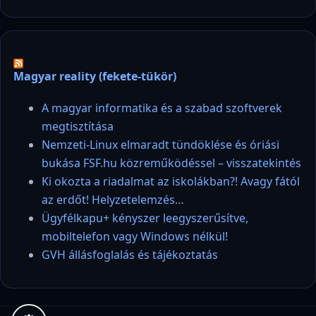
Magyar reality (fekete-tükör)
A magyar informatika és a szabad szoftverek
megtisztítása
Nemzeti-Linux elmaradt tündöklése és óriási
bukása FSF.hu közreműködéssel – visszatekintés
Ki okozta a riadalmat az iskolákban?! Avagy fától
az erdőt! Helyzetelemzés…
Ügyfélkapu+ kényszer leegyszerűsítve,
mobiltelefon vagy Windows nélkül!
GVH állásfoglalás és tájékoztatás