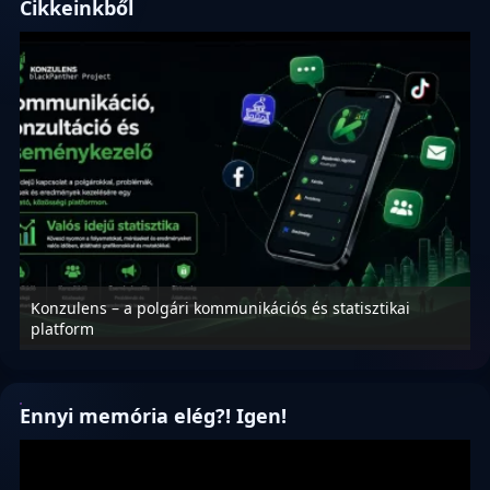
Cikkeinkből
Konzulens – a polgári kommunikációs és statisztikai
N
platform
f
Ennyi memória elég?! Igen!
Videólejátszó