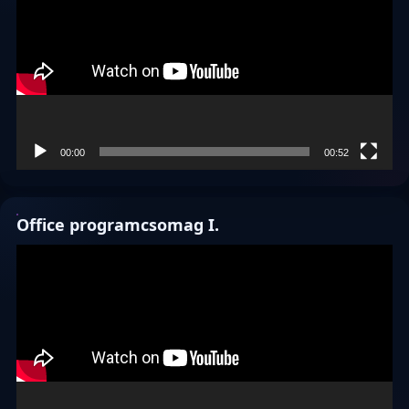
00:00
00:52
Office programcsomag I.
Videólejátszó