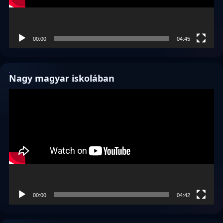
00:00
04:45
Nagy magyar iskolában
Videólejátszó
00:00
04:42