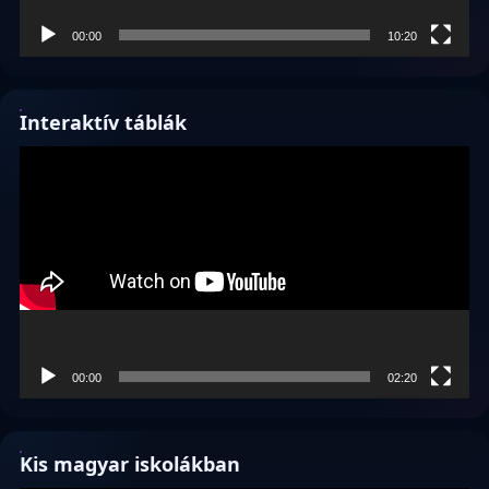
00:00
10:20
Interaktív táblák
Videólejátszó
00:00
02:20
Kis magyar iskolákban