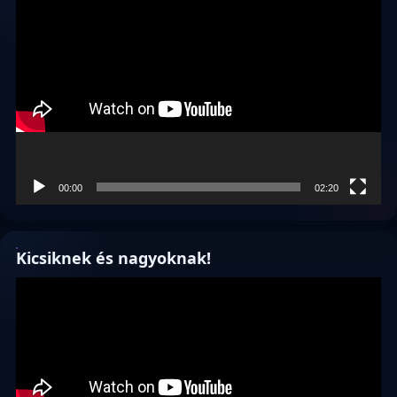
Videólejátszó
00:00
02:20
Kicsiknek és nagyoknak!
Videólejátszó