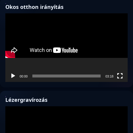
Okos otthon irányítás
Videólejátszó
00:00
03:18
Lézergravírozás
Videólejátszó