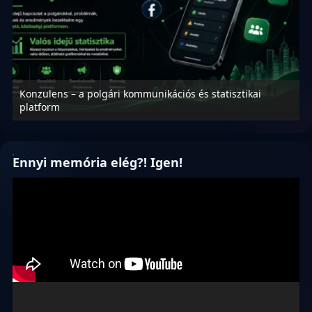
Konzulens – a polgári kommunikációs és statisztikai
N
platform
f
Ennyi memória elég?! Igen!
Videólejátszó