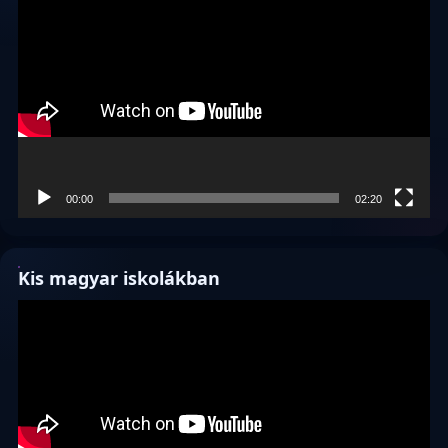
00:00
02:20
Kis magyar iskolákban
Videólejátszó