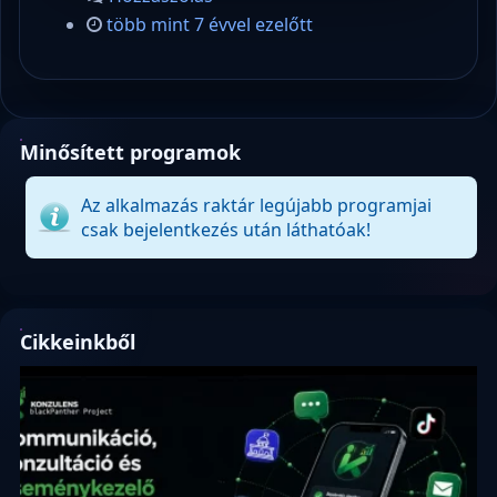
több mint 7 évvel ezelőtt
Minősített programok
Az alkalmazás raktár legújabb programjai
csak bejelentkezés után láthatóak!
Cikkeinkből