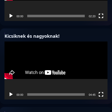
00:00
02:20
Kicsiknek és nagyoknak!
Videólejátszó
00:00
04:45