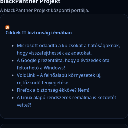
blackPanther Projekt
A blackPanther Projekt központi portálja.
Cikkek IT biztonság témában
Microsoft odaadta a kulcsokat a hatóságoknak,
hogy visszafejthessék az adatokat.
A Google prezentálta, hogy a évtizedek óta
feltörhető a Windows!
VoidLink – A felhőalapú környezetek új,
rejtőzködő fenyegetése
Firefox a biztonság ékköve? Nem!
A Linux alapú rendszerek rémálma is kezdetét
vette?!