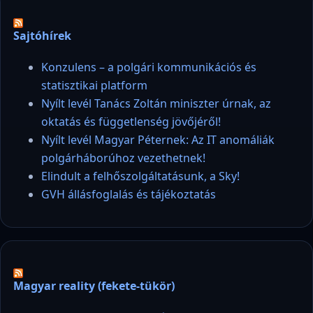
Sajtóhírek
Konzulens – a polgári kommunikációs és
statisztikai platform
Nyílt levél Tanács Zoltán miniszter úrnak, az
oktatás és függetlenség jövőjéről!
Nyílt levél Magyar Péternek: Az IT anomáliák
polgárháborúhoz vezethetnek!
Elindult a felhőszolgáltatásunk, a Sky!
GVH állásfoglalás és tájékoztatás
Magyar reality (fekete-tükör)