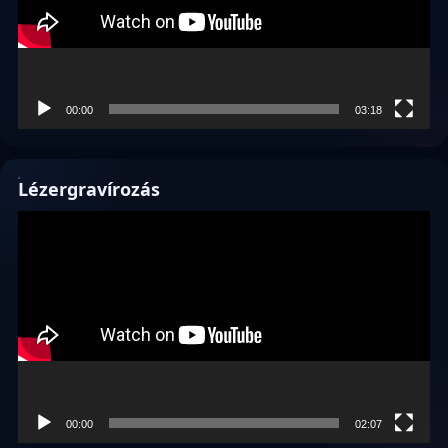
00:00
03:18
Lézergravírozás
Videólejátszó
00:00
02:07