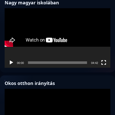
Nagy magyar iskolában
Videólejátszó
00:00
04:42
Okos otthon irányítás
Videólejátszó