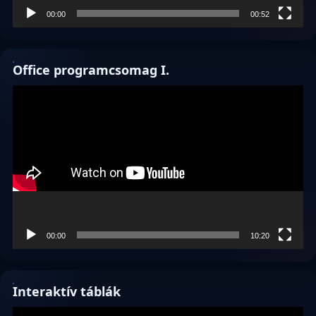
00:00
00:52
Office programcsomag I.
Videólejátszó
00:00
10:20
Interaktív táblák
Videólejátszó