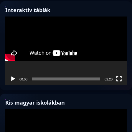
Interaktív táblák
Videólejátszó
00:00
02:20
Kis magyar iskolákban
Videólejátszó