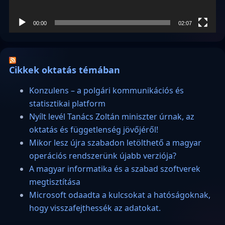
00:00
02:07
Cikkek oktatás témában
Konzulens – a polgári kommunikációs és
statisztikai platform
Nyílt levél Tanács Zoltán miniszter úrnak, az
oktatás és függetlenség jövőjéről!
Mikor lesz újra szabadon letölthető a magyar
operációs rendszerünk újabb verziója?
A magyar informatika és a szabad szoftverek
megtisztítása
Microsoft odaadta a kulcsokat a hatóságoknak,
hogy visszafejthessék az adatokat.