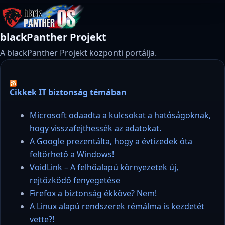
blackPanther Projekt
A blackPanther Projekt központi portálja.
Cikkek IT biztonság témában
Microsoft odaadta a kulcsokat a hatóságoknak,
hogy visszafejthessék az adatokat.
A Google prezentálta, hogy a évtizedek óta
feltörhető a Windows!
VoidLink – A felhőalapú környezetek új,
rejtőzködő fenyegetése
Firefox a biztonság ékköve? Nem!
A Linux alapú rendszerek rémálma is kezdetét
vette?!