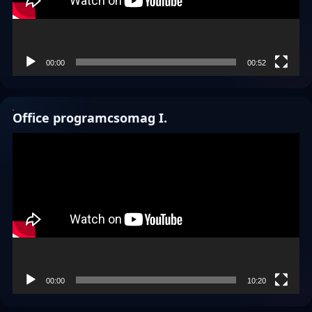
00:00
00:52
Office programcsomag I.
Videólejátszó
00:00
10:20