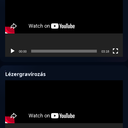
00:00
03:18
Lézergravírozás
Videólejátszó