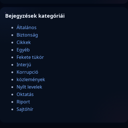
Bejegyzések kategóriái
Általános
Biztonság
Cikkek
Egyéb
Fekete tükör
Interjú
Korrupció
közlemények
Nyílt levelek
Oktatás
Riport
Sajtóhír