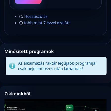
Hozzászólás
több mint 7 évvel ezelőtt
Minősített programok
Az alkalmazás raktár legújabb programjai
csak bejelentkezés után láthatóak!
Cikkeinkből