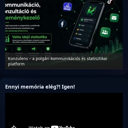
Konzulens – a polgári kommunikációs és statisztikai
N
platform
f
Ennyi memória elég?! Igen!
Videólejátszó