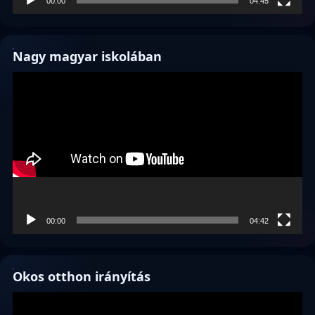
00:00
04:45
Nagy magyar iskolában
Videólejátszó
00:00
04:42
Okos otthon irányítás
Videólejátszó