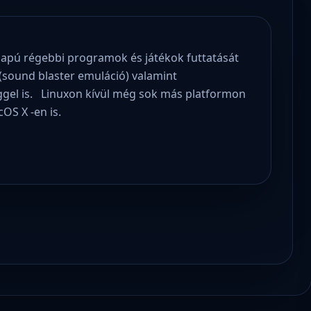
lapú régebbi programok és játékok futtatását
(sound blaster emuláció) valamint
gel is. Linuxon kívül még sok más platformon
OS X -en is.