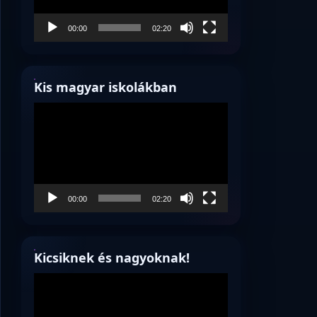
00:00
02:20
Kis magyar iskolákban
Videólejátszó
00:00
02:20
Kicsiknek és nagyoknak!
Videólejátszó