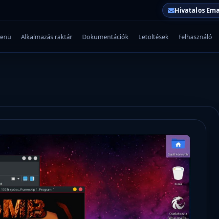
Hivatalos Ema
enü
Alkalmazás raktár
Dokumentációk
Letöltések
Felhasználó