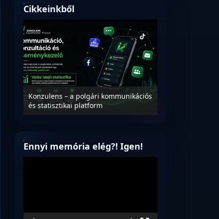
Cikkeinkből
Nyílt levél Tanác
essék
Konzulens – a polgári kommunikációs
úrnak, az oktatá
és statisztikai platform
jövőjéről!
Ennyi memória elég?! Igen!
Videólejátszó