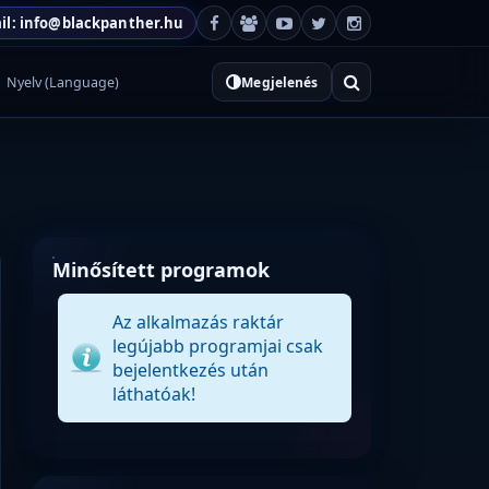
il: info@blackpanther.hu
Nyelv (Language)
Megjelenés
Minősített programok
Az alkalmazás raktár
legújabb programjai csak
bejelentkezés után
láthatóak!