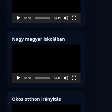
00:00
04:45
Nagy magyar iskolában
Videólejátszó
00:00
04:42
Okos otthon irányítás
Videólejátszó