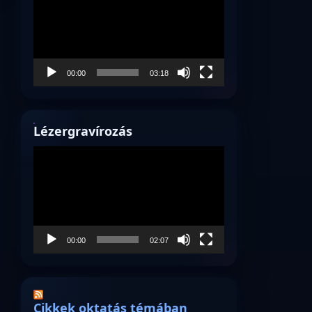
00:00
03:18
Lézergravírozás
Videólejátszó
00:00
02:07
Cikkek oktatás témában