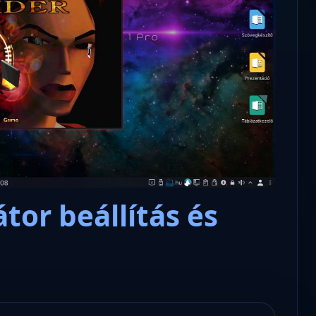
Microsoft odaadta a kulcsokat a
hatóságoknak, hogy visszafejth
az adatokat.
tor beállítás és