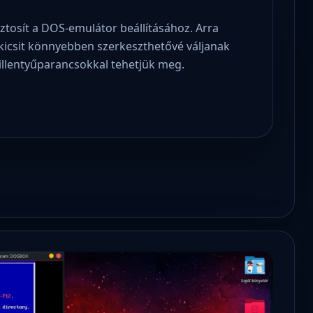
iztosít a DOS-emulátor beállításához. Arra
 kicsit könnyebben szerkeszthetővé váljanak
billentyűparancsokkal tehetjük meg.