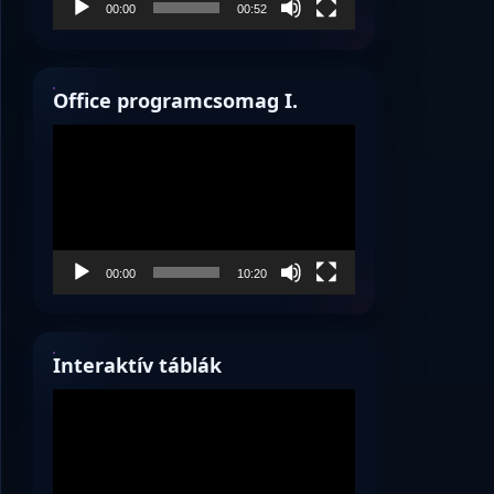
00:00
00:52
Office programcsomag I.
Videólejátszó
00:00
10:20
Interaktív táblák
Videólejátszó