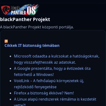
blackPanther Projekt
A blackPanther Projekt központi portálja.
Cikkek IT biztonság témában
Microsoft odaadta a kulcsokat a hatóságoknak,
hogy visszafejthessék az adatokat.
A Google prezentálta, hogy a évtizedek óta
feltörhető a Windows!
VoidLink – A felhőalapú környezetek új,
rejtőzködő fenyegetése
Firefox a biztonság ékköve? Nem!
A Linux alapú rendszerek rémálma is kezdetét
vette?!