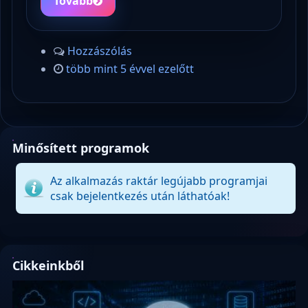
Tovább
Hozzászólás
több mint 5 évvel ezelőtt
Minősített programok
Az alkalmazás raktár legújabb programjai
csak bejelentkezés után láthatóak!
Cikkeinkből