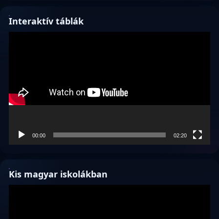
Interaktív táblák
Videólejátszó
00:00
02:20
Kis magyar iskolákban
Videólejátszó