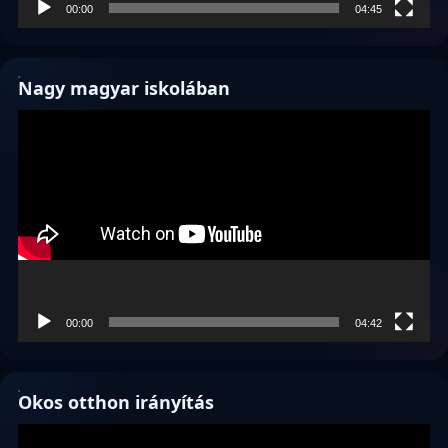
00:00
04:45
Nagy magyar iskolában
Videólejátszó
00:00
04:42
Okos otthon irányítás
Videólejátszó