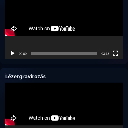
00:00
03:18
Lézergravírozás
Videólejátszó