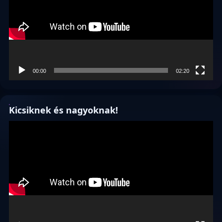
00:00
02:20
Kicsiknek és nagyoknak!
Videólejátszó