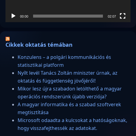
00:00
02:07
Cikkek oktatás témában
Konzulens – a polgári kommunikációs és
statisztikai platform
Nyílt levél Tanács Zoltán miniszter úrnak, az
oktatás és függetlenség jövőjéről!
Mikor lesz újra szabadon letölthető a magyar
operációs rendszerünk újabb verziója?
A magyar informatika és a szabad szoftverek
megtisztítása
Microsoft odaadta a kulcsokat a hatóságoknak,
hogy visszafejthessék az adatokat.