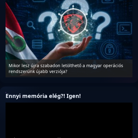
Mikor lesz újra szabadon letölthető a magyar operációs
A
rendszerünk újabb verziója?
m
Ennyi memória elég?! Igen!
Videólejátszó