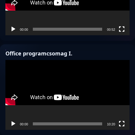
00:00
00:52
Office programcsomag I.
Videólejátszó
00:00
10:20