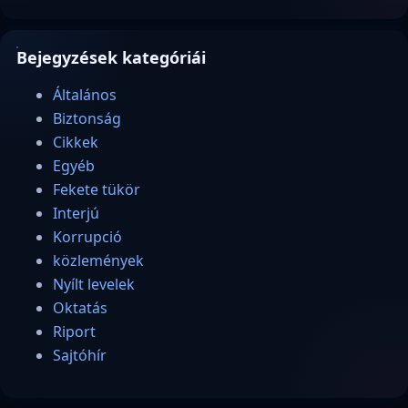
Bejegyzések kategóriái
Általános
Biztonság
Cikkek
Egyéb
Fekete tükör
Interjú
Korrupció
közlemények
Nyílt levelek
Oktatás
Riport
Sajtóhír