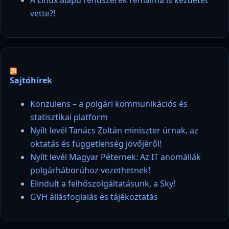
A Linux alapú rendszerek rémálma is kezdetét
vette?!
Sajtóhírek
Konzulens – a polgári kommunikációs és
statisztikai platform
Nyílt levél Tanács Zoltán miniszter úrnak, az
oktatás és függetlenség jövőjéről!
Nyílt levél Magyar Péternek: Az IT anomáliák
polgárháborúhoz vezethetnek!
Elindult a felhőszolgáltatásunk, a Sky!
GVH állásfoglalás és tájékoztatás