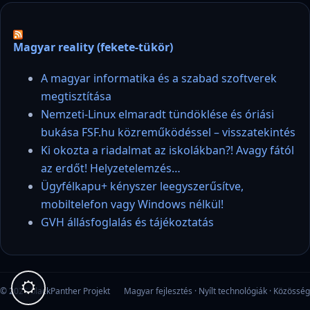
Magyar reality (fekete-tükör)
A magyar informatika és a szabad szoftverek
megtisztítása
Nemzeti-Linux elmaradt tündöklése és óriási
bukása FSF.hu közreműködéssel – visszatekintés
Ki okozta a riadalmat az iskolákban?! Avagy fától
az erdőt! Helyzetelemzés…
Ügyfélkapu+ kényszer leegyszerűsítve,
mobiltelefon vagy Windows nélkül!
GVH állásfoglalás és tájékoztatás
© 2026 blackPanther Projekt
Magyar fejlesztés · Nyílt technológiák · Közösség