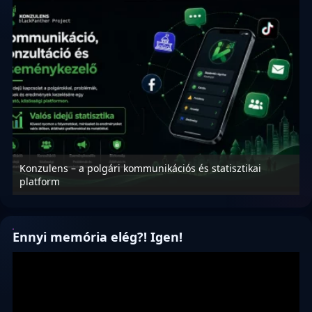
Konzulens – a polgári kommunikációs és statisztikai
N
platform
f
Ennyi memória elég?! Igen!
Videólejátszó