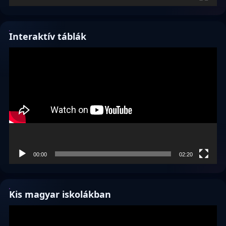
Interaktív táblák
Videólejátszó
00:00
02:20
Kis magyar iskolákban
Videólejátszó