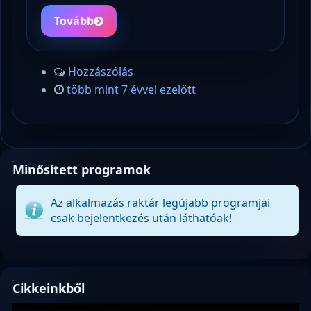
Tovább
Hozzászólás
több mint 7 évvel ezelőtt
Minősített programok
Az alkalmazás raktár legújabb programjai
csak bejelentkezés után láthatóak!
Cikkeinkből