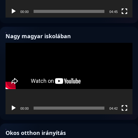
00:00
04:45
Nagy magyar iskolában
Videólejátszó
00:00
04:42
Okos otthon irányítás