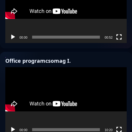
00:00
00:52
Office programcsomag I.
Videólejátszó
00:00
10:20