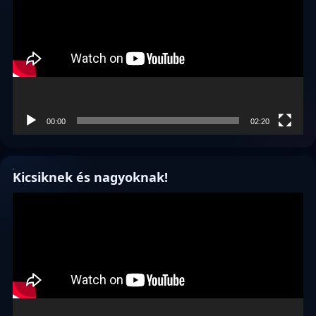
00:00
02:20
Kicsiknek és nagyoknak!
Videólejátszó