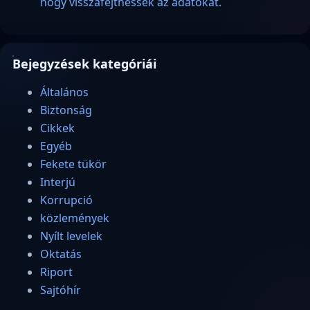
hogy visszafejthessék az adatokat.
Bejegyzések kategóriái
Általános
Biztonság
Cikkek
Egyéb
Fekete tükör
Interjú
Korrupció
közlemények
Nyílt levelek
Oktatás
Riport
Sajtóhír