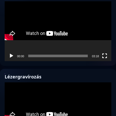
Videólejátszó
00:00
03:18
Lézergravírozás
Videólejátszó