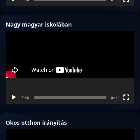
Nagy magyar iskolában
Videólejátszó
00:00
04:42
Okos otthon irányítás
Videólejátszó