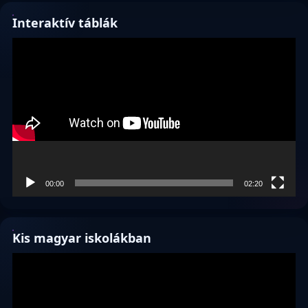
Interaktív táblák
Videólejátszó
00:00
02:20
Kis magyar iskolákban
Videólejátszó