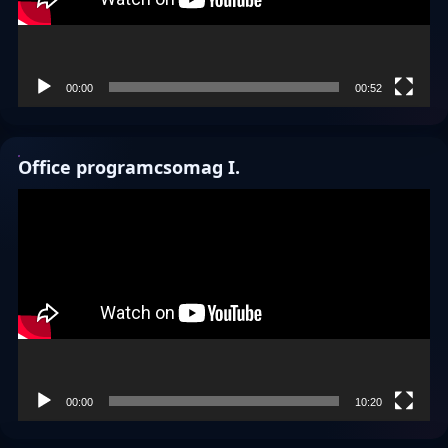
00:00
00:52
Office programcsomag I.
Videólejátszó
00:00
10:20