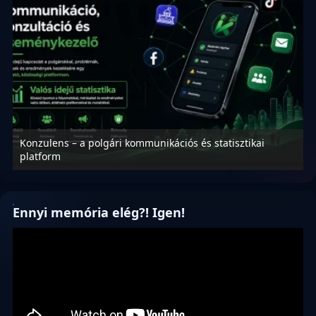
Konzulens – a polgári kommunikációs és statisztikai
N
platform
f
Ennyi memória elég?! Igen!
Videólejátszó