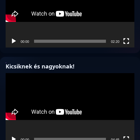
00:00
02:20
Kicsiknek és nagyoknak!
Videólejátszó
00:00
04:45