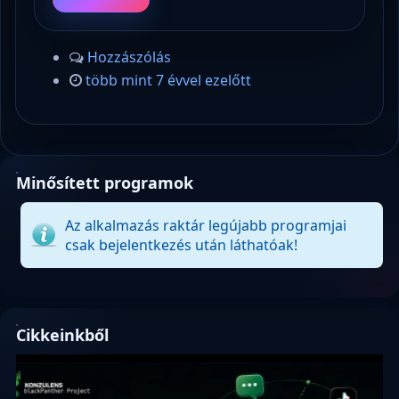
Hozzászólás
több mint 7 évvel ezelőtt
Minősített programok
Az alkalmazás raktár legújabb programjai
csak bejelentkezés után láthatóak!
Cikkeinkből