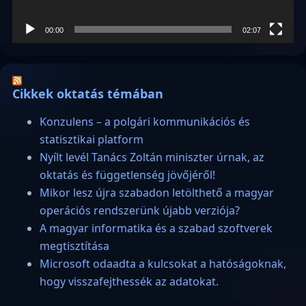
00:00
02:07
Cikkek oktatás témában
Konzulens – a polgári kommunikációs és
statisztikai platform
Nyílt levél Tanács Zoltán miniszter úrnak, az
oktatás és függetlenség jövőjéről!
Mikor lesz újra szabadon letölthető a magyar
operációs rendszerünk újabb verziója?
A magyar informatika és a szabad szoftverek
megtisztítása
Microsoft odaadta a kulcsokat a hatóságoknak,
hogy visszafejthessék az adatokat.