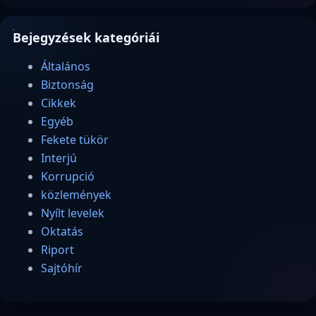
Bejegyzések kategóriái
Általános
Biztonság
Cikkek
Egyéb
Fekete tükör
Interjú
Korrupció
közlemények
Nyílt levelek
Oktatás
Riport
Sajtóhír