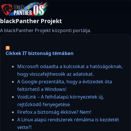
blackPanther Projekt
A blackPanther Projekt központi portálja.
Cikkek IT biztonság témában
Microsoft odaadta a kulcsokat a hatóságoknak,
hogy visszafejthessék az adatokat.
A Google prezentálta, hogy a évtizedek óta
feltörhető a Windows!
VoidLink – A felhőalapú környezetek új,
rejtőzködő fenyegetése
Firefox a biztonság ékköve? Nem!
A Linux alapú rendszerek rémálma is kezdetét
vette?!