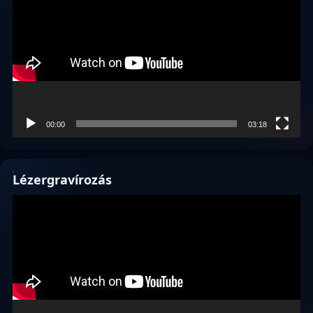
00:00
03:18
Lézergravírozás
Videólejátszó