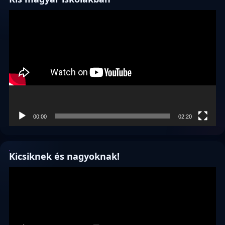
Videólejátszó
00:00
02:20
Kicsiknek és nagyoknak!
Videólejátszó