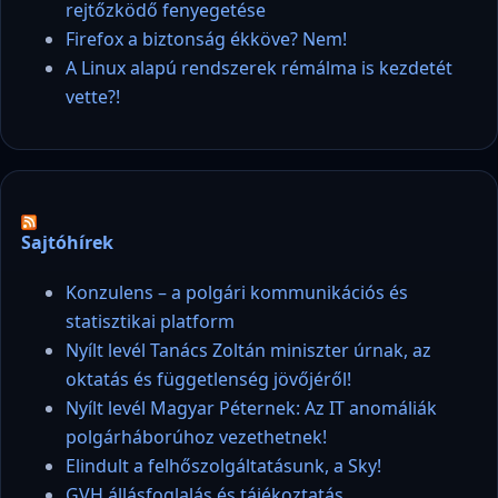
rejtőzködő fenyegetése
Firefox a biztonság ékköve? Nem!
A Linux alapú rendszerek rémálma is kezdetét
vette?!
Sajtóhírek
Konzulens – a polgári kommunikációs és
statisztikai platform
Nyílt levél Tanács Zoltán miniszter úrnak, az
oktatás és függetlenség jövőjéről!
Nyílt levél Magyar Péternek: Az IT anomáliák
polgárháborúhoz vezethetnek!
Elindult a felhőszolgáltatásunk, a Sky!
GVH állásfoglalás és tájékoztatás