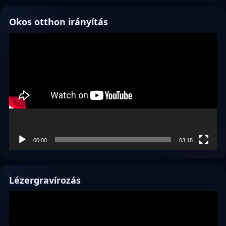
Okos otthon irányítás
Videólejátszó
00:00
03:18
Lézergravírozás
Videólejátszó