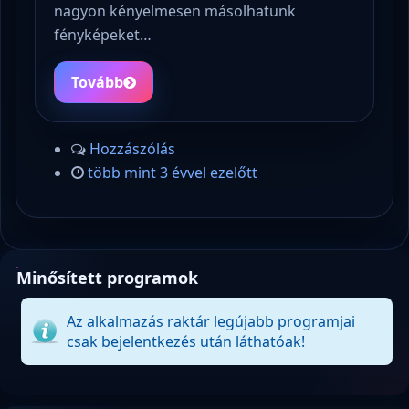
nagyon kényelmesen másolhatunk
fényképeket…
Tovább
Hozzászólás
több mint 3 évvel ezelőtt
Minősített programok
Az alkalmazás raktár legújabb programjai
csak bejelentkezés után láthatóak!