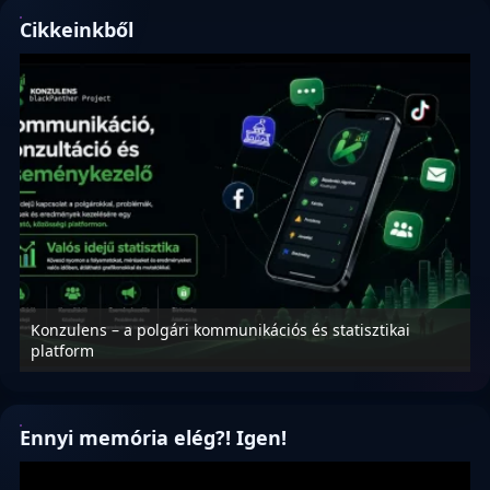
Cikkeinkből
Konzulens – a polgári kommunikációs és statisztikai
N
platform
f
Ennyi memória elég?! Igen!
Videólejátszó