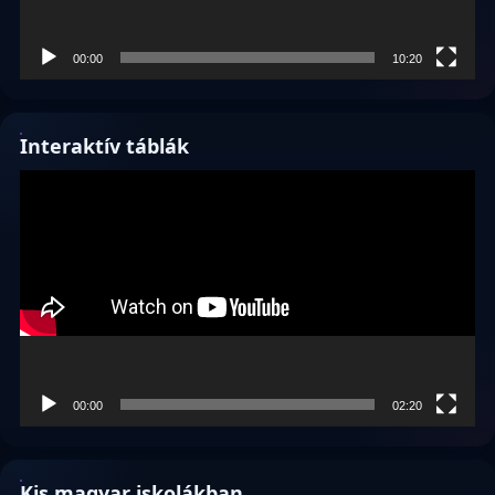
00:00
10:20
Interaktív táblák
Videólejátszó
00:00
02:20
Kis magyar iskolákban