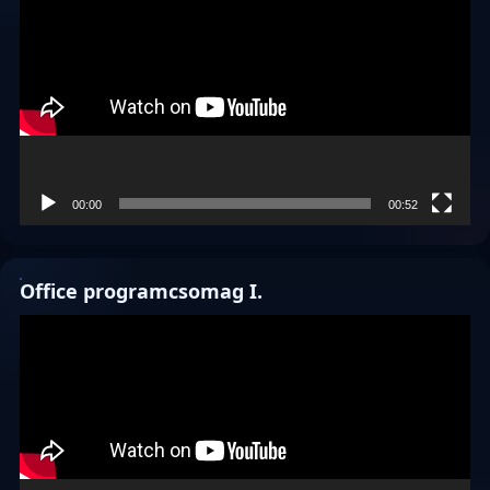
00:00
00:52
Office programcsomag I.
Videólejátszó