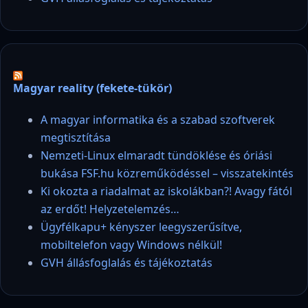
Magyar reality (fekete-tükör)
A magyar informatika és a szabad szoftverek
megtisztítása
Nemzeti-Linux elmaradt tündöklése és óriási
bukása FSF.hu közreműködéssel – visszatekintés
Ki okozta a riadalmat az iskolákban?! Avagy fától
az erdőt! Helyzetelemzés…
Ügyfélkapu+ kényszer leegyszerűsítve,
mobiltelefon vagy Windows nélkül!
GVH állásfoglalás és tájékoztatás