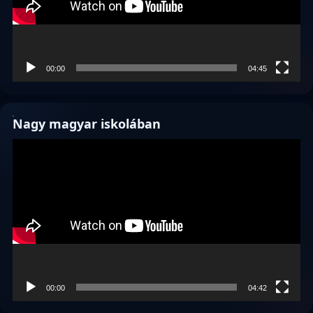
00:00
04:45
Nagy magyar iskolában
Videólejátszó
00:00
04:42