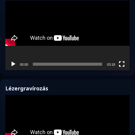
Videólejátszó
00:00
03:18
Lézergravírozás
Videólejátszó