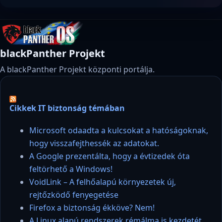
blackPanther Projekt
A blackPanther Projekt központi portálja.
Cikkek IT biztonság témában
Microsoft odaadta a kulcsokat a hatóságoknak,
hogy visszafejthessék az adatokat.
A Google prezentálta, hogy a évtizedek óta
feltörhető a Windows!
VoidLink – A felhőalapú környezetek új,
rejtőzködő fenyegetése
Firefox a biztonság ékköve? Nem!
A Linux alapú rendszerek rémálma is kezdetét