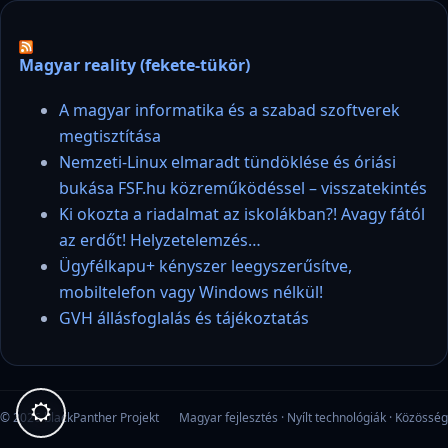
Magyar reality (fekete-tükör)
A magyar informatika és a szabad szoftverek
megtisztítása
Nemzeti-Linux elmaradt tündöklése és óriási
bukása FSF.hu közreműködéssel – visszatekintés
Ki okozta a riadalmat az iskolákban?! Avagy fától
az erdőt! Helyzetelemzés…
Ügyfélkapu+ kényszer leegyszerűsítve,
mobiltelefon vagy Windows nélkül!
GVH állásfoglalás és tájékoztatás
© 2026 blackPanther Projekt
Magyar fejlesztés · Nyílt technológiák · Közösség