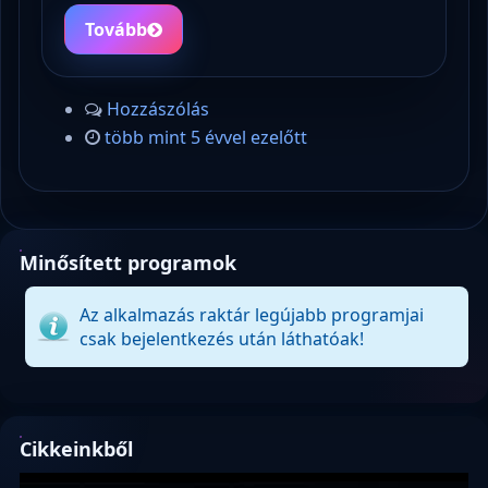
Tovább
Hozzászólás
több mint 5 évvel ezelőtt
Minősített programok
Az alkalmazás raktár legújabb programjai
csak bejelentkezés után láthatóak!
Cikkeinkből