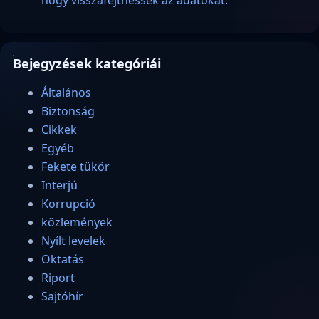
hogy visszafejthessék az adatokat.
Bejegyzések kategóriái
Általános
Biztonság
Cikkek
Egyéb
Fekete tükör
Interjú
Korrupció
közlemények
Nyílt levelek
Oktatás
Riport
Sajtóhír