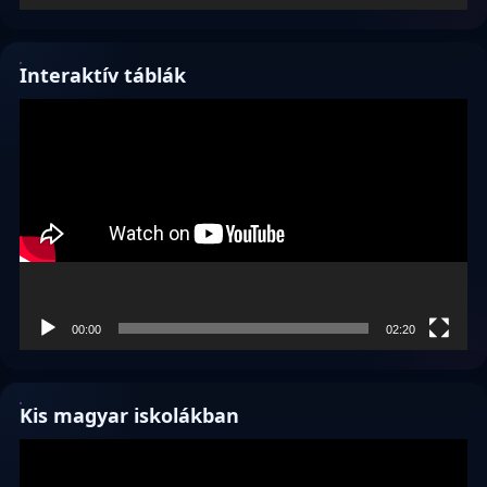
Interaktív táblák
Videólejátszó
00:00
02:20
Kis magyar iskolákban
Videólejátszó