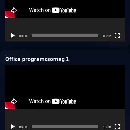
00:00
00:52
Office programcsomag I.
Videólejátszó
00:00
10:20