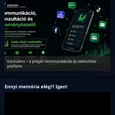
Konzulens – a polgári kommunikációs és statisztikai
N
platform
f
Ennyi memória elég?! Igen!
Videólejátszó