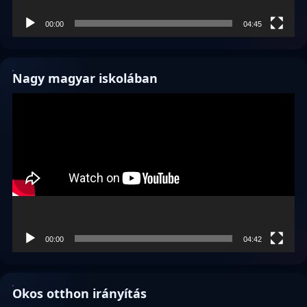
00:00
04:45
Nagy magyar iskolában
Videólejátszó
00:00
04:42
Okos otthon irányítás