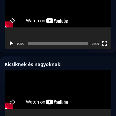
00:00
02:20
Kicsiknek és nagyoknak!
Videólejátszó