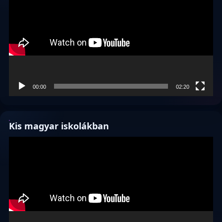
00:00
02:20
Kis magyar iskolákban
Videólejátszó