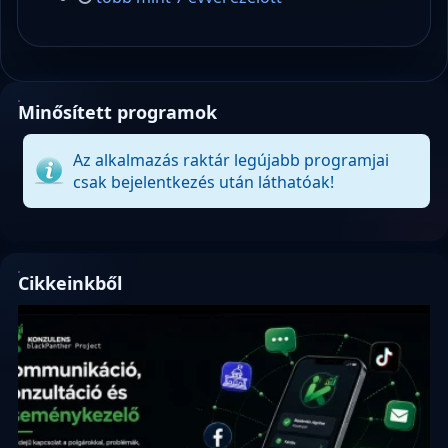
Minősített programok
Az alkalmazás raktár legújabb programjai
csak bejelentkezés után láthatóak!
Cikkeinkből