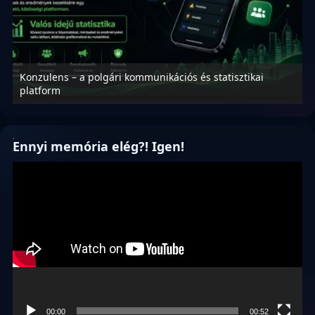
Konzulens – a polgári kommunikációs és statisztikai
N
platform
f
Ennyi memória elég?! Igen!
Videólejátszó
00:00
00:52