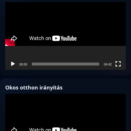
Videólejátszó
00:00
04:42
Okos otthon irányítás
Videólejátszó