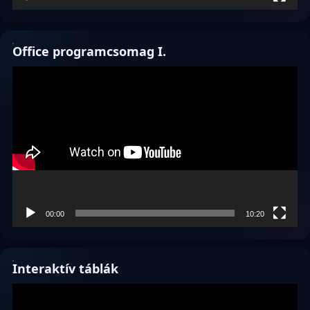
Office programcsomag I.
Videólejátszó
00:00
10:20
Interaktív táblák
Videólejátszó