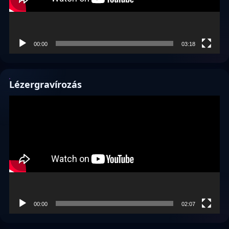
00:00
03:18
Lézergravírozás
Videólejátszó
00:00
02:07