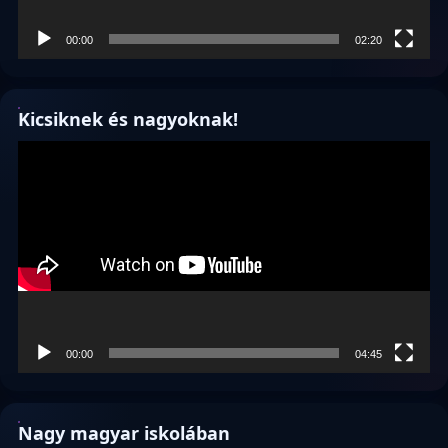
00:00
02:20
Kicsiknek és nagyoknak!
Videólejátszó
00:00
04:45
Nagy magyar iskolában