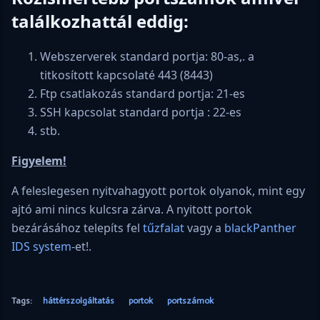
találkozhattál eddig:
Webszerverek standard portja: 80-as,. a
titkosított kapcsolaté 443 (8443)
Ftp csatlakozás standard portja: 21-es
SSH kapcsolat standard portja : 22-es
stb.
Figyelem!
A feleslegesen nyitvahagyott portok olyanok, mint egy
ajtó ami nincs kulcsra zárva. A nyitott portok
bezárásához telepíts fel
tűzfalat
vagy a
blackPanther
IDS system
-et!.
Tags:
háttérszolgáltatás
portok
portszámok