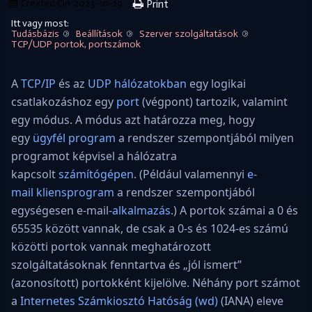
Created On
2023-10-29
Print
Itt vagy most:
Tudásbázis
Beállítások
Szerver szolgáltatások
TCP/UDP portok, portszámok
A
TCP/IP
és az
UDP
hálózatokban
egy logikai
csatlakozáshoz egy
port
(végpont) tartozik, valamint
egy módus. A módus azt határozza meg, hogy
egy
ügyfél program
a rendszer szempontjából milyen
programot képvisel a hálózatra
kapcsolt
számítógépen
. (Például valamennyi
e-
mail
kliensprogram
a rendszer szempontjából
egységesen e-mail-
alkalmazás
.) A portok számai a 0 és
65535 között vannak, de csak a 0-s és 1024-es számú
közötti portok vannak meghatározott
szolgáltatásoknak fenntartva és „jól ismert”
(azonosított) portokként kijelölve. Néhány port számot
a
Internetes Számkiosztó Hatóság
(wd)
(IANA) eleve