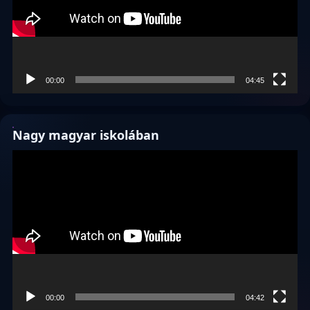
00:00
04:45
Nagy magyar iskolában
Videólejátszó
00:00
04:42