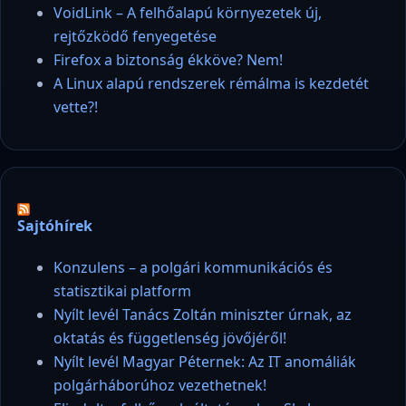
VoidLink – A felhőalapú környezetek új,
rejtőzködő fenyegetése
Firefox a biztonság ékköve? Nem!
A Linux alapú rendszerek rémálma is kezdetét
vette?!
Sajtóhírek
Konzulens – a polgári kommunikációs és
statisztikai platform
Nyílt levél Tanács Zoltán miniszter úrnak, az
oktatás és függetlenség jövőjéről!
Nyílt levél Magyar Péternek: Az IT anomáliák
polgárháborúhoz vezethetnek!