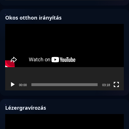
Okos otthon irányítás
Videólejátszó
00:00
03:18
Lézergravírozás
Videólejátszó