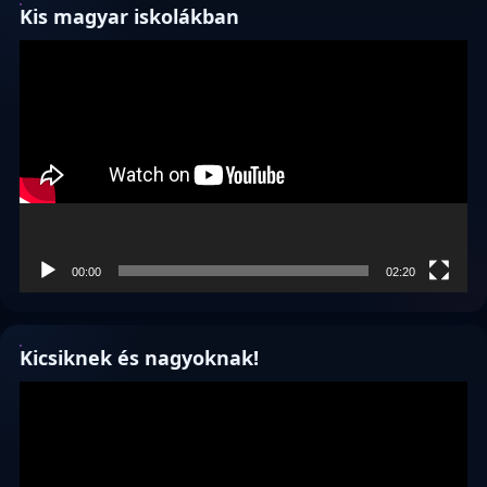
Kis magyar iskolákban
Videólejátszó
00:00
02:20
Kicsiknek és nagyoknak!
Videólejátszó