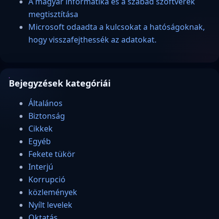
A magyar informatika és a szabad szoftverek
megtisztítása
Microsoft odaadta a kulcsokat a hatóságoknak,
hogy visszafejthessék az adatokat.
Bejegyzések kategóriái
Általános
Biztonság
Cikkek
Egyéb
Fekete tükör
Interjú
Korrupció
közlemények
Nyílt levelek
Oktatás