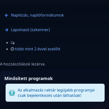
Naplózás, naplóformátumok
Lapolvasó (szkenner)
több mint 2 évvel ezelőtt
A hozzászólások lezárva.
Minősített programok
Az alkalmazás raktár legújabb programjai
csak bejelentkezés után láthatóak!