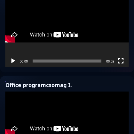
Videólejátszó
00:00
00:52
Office programcsomag I.
Videólejátszó