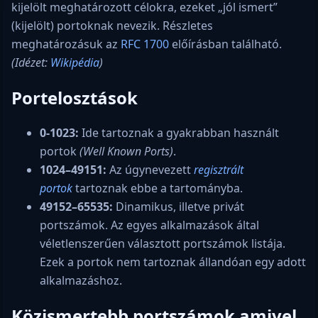
kijelölt meghatározott célokra, ezeket „jól ismert”
(kijelölt) portoknak nevezik. Részletes
meghatározásuk az
RFC 1700
előírásban található.
(Idézet:
Wikipédia
)
Portelosztások
0-1023:
Ide tartoznak a gyakrabban használt
portok
(Well Known Ports)
.
1024–49151:
Az úgynevezett
regisztrált
portok
tartoznak ebbe a tartományba.
49152–65535:
Dinamikus, illetve privát
portszámok. Az egyes alkalmazások által
véletlenszerűen választott portszámok listája.
Ezek a portok nem tartoznak állandóan egy adott
alkalmazáshoz.
Közismertebb portszámok amivel