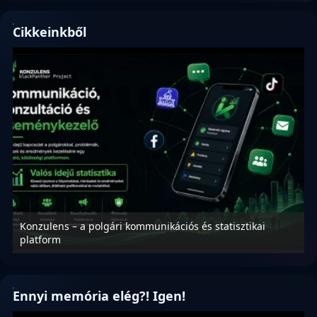
Cikkeinkből
Konzulens – a polgári kommunikációs és statisztikai
N
platform
f
Ennyi memória elég?! Igen!