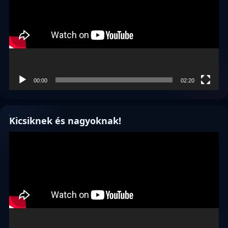
00:00
02:20
Kicsiknek és nagyoknak!
Videólejátszó