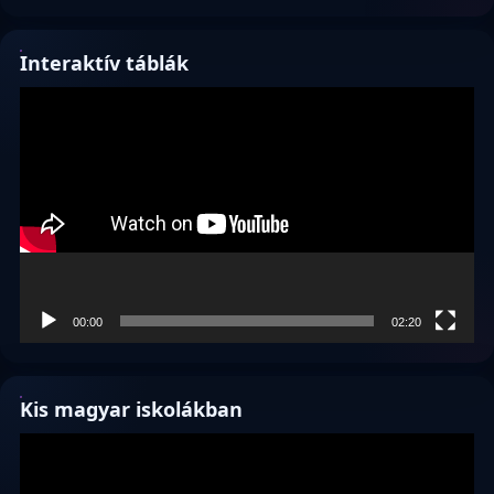
Interaktív táblák
Videólejátszó
00:00
02:20
Kis magyar iskolákban
Videólejátszó