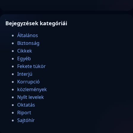
Bejegyzések kategóriái
Általános
Biztonság
Cikkek
Egyéb
Fekete tükör
Interjú
Korrupció
közlemények
Nyílt levelek
Oktatás
Riport
Sajtóhír