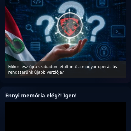
Mikor lesz újra szabadon letölthető a magyar operációs
A
rendszerünk újabb verziója?
m
Ennyi memória elég?! Igen!
Videólejátszó