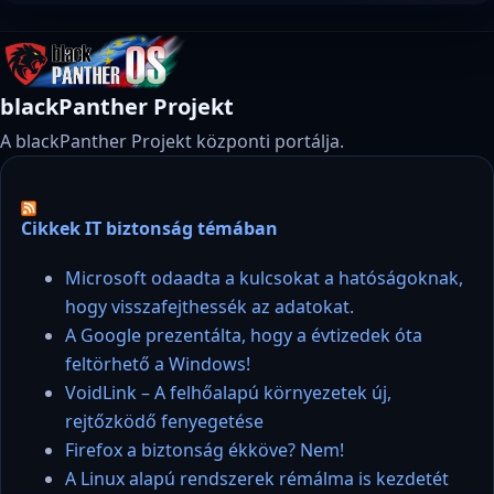
blackPanther Projekt
A blackPanther Projekt központi portálja.
Cikkek IT biztonság témában
Microsoft odaadta a kulcsokat a hatóságoknak,
hogy visszafejthessék az adatokat.
A Google prezentálta, hogy a évtizedek óta
feltörhető a Windows!
VoidLink – A felhőalapú környezetek új,
rejtőzködő fenyegetése
Firefox a biztonság ékköve? Nem!
A Linux alapú rendszerek rémálma is kezdetét