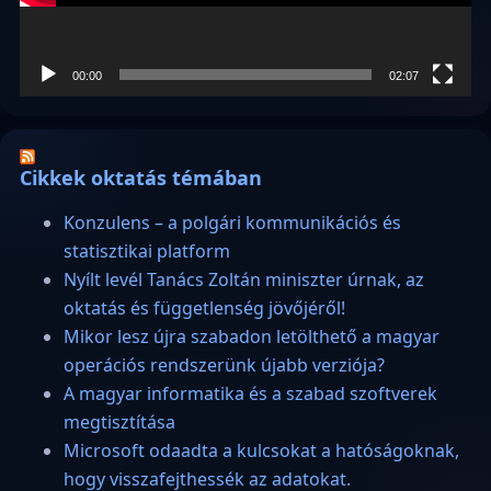
00:00
02:07
Cikkek oktatás témában
Konzulens – a polgári kommunikációs és
statisztikai platform
Nyílt levél Tanács Zoltán miniszter úrnak, az
oktatás és függetlenség jövőjéről!
Mikor lesz újra szabadon letölthető a magyar
operációs rendszerünk újabb verziója?
A magyar informatika és a szabad szoftverek
megtisztítása
Microsoft odaadta a kulcsokat a hatóságoknak,
hogy visszafejthessék az adatokat.