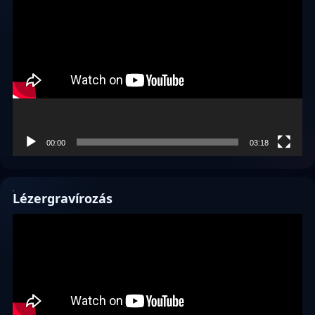
Videólejátszó
00:00
03:18
Lézergravírozás
Videólejátszó