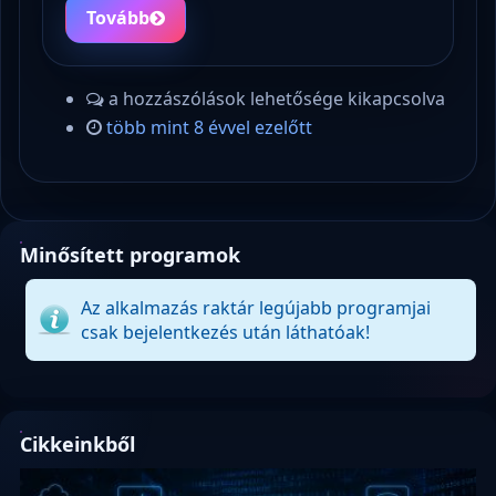
Tovább
a hozzászólások lehetősége kikapcsolva
több mint 8 évvel ezelőtt
Minősített programok
Az alkalmazás raktár legújabb programjai
csak bejelentkezés után láthatóak!
Cikkeinkből