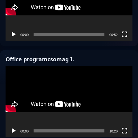
00:00
00:52
Office programcsomag I.
Videólejátszó
00:00
10:20