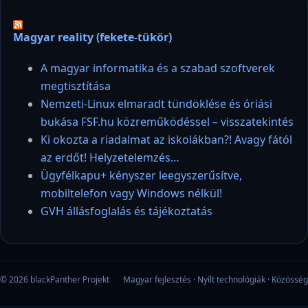
Magyar reality (fekete-tükör)
A magyar informatika és a szabad szoftverek
megtisztítása
Nemzeti-Linux elmaradt tündöklése és óriási
bukása FSF.hu közreműködéssel – visszatekintés
Ki okozta a riadalmat az iskolákban?! Avagy fától
az erdőt! Helyzetelemzés…
Ügyfélkapu+ kényszer leegyszerűsítve,
mobiltelefon vagy Windows nélkül!
GVH állásfoglalás és tájékoztatás
© 2026 blackPanther Projekt
Magyar fejlesztés · Nyílt technológiák · Közösség