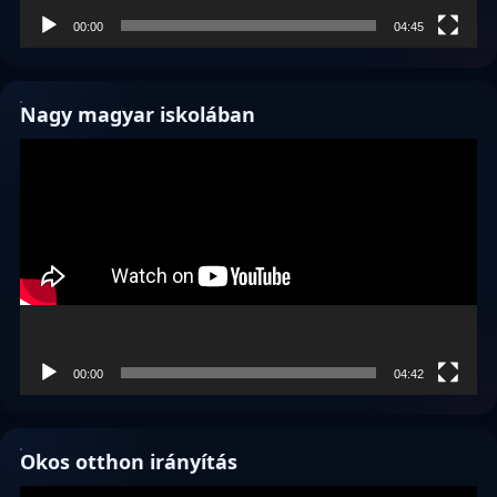
00:00
04:45
Nagy magyar iskolában
Videólejátszó
00:00
04:42
Okos otthon irányítás