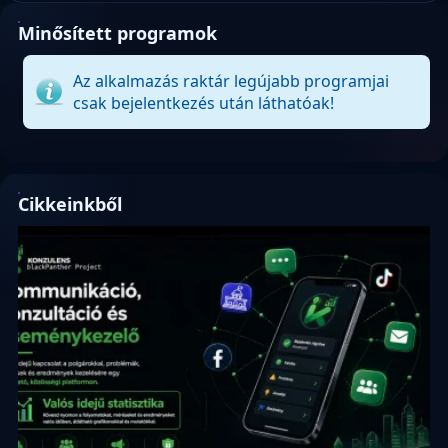
Minősített programok
Az alkalmazás raktár legújabb programjai
csak bejelentkezés után láthatóak!
Cikkeinkből