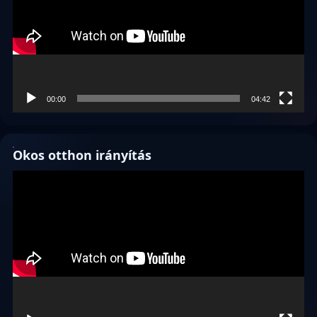
00:00
04:42
Okos otthon irányítás
Videólejátszó