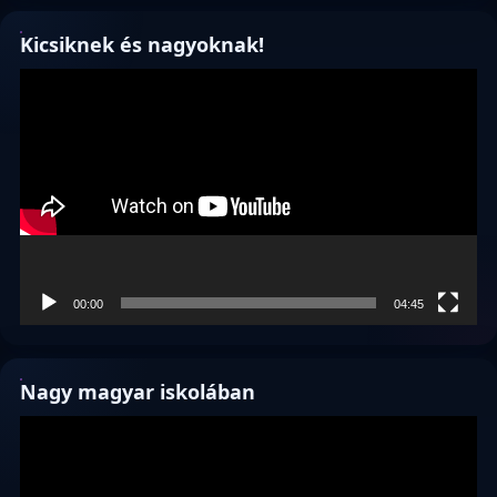
Kicsiknek és nagyoknak!
Videólejátszó
00:00
04:45
Nagy magyar iskolában
Videólejátszó