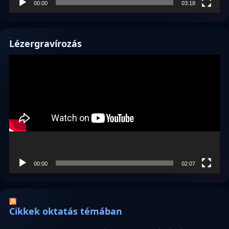
00:00
03:18
Lézergravírozás
Videólejátszó
00:00
02:07
Cikkek oktatás témában