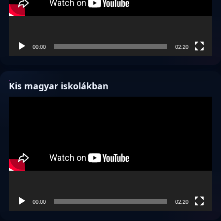
00:00
02:20
Kis magyar iskolákban
Videólejátszó
00:00
02:20