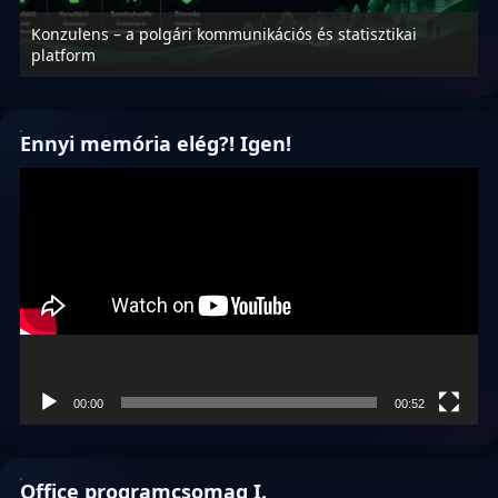
Konzulens – a polgári kommunikációs és statisztikai
N
platform
f
Ennyi memória elég?! Igen!
Videólejátszó
00:00
00:52
Office programcsomag I.