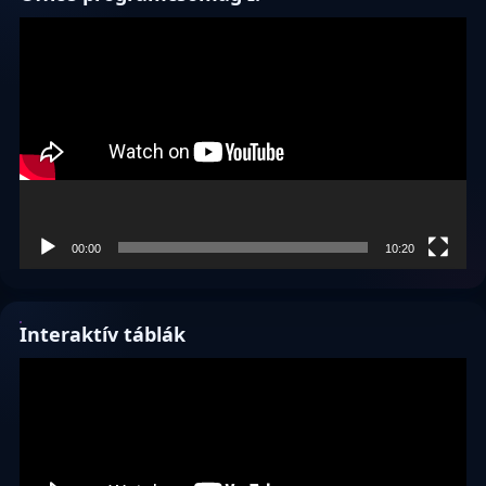
Videólejátszó
00:00
10:20
Interaktív táblák
Videólejátszó