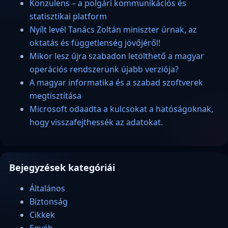
Konzulens – a polgári kommunikációs és
statisztikai platform
Nyílt levél Tanács Zoltán miniszter úrnak, az
oktatás és függetlenség jövőjéről!
Mikor lesz újra szabadon letölthető a magyar
operációs rendszerünk újabb verziója?
A magyar informatika és a szabad szoftverek
megtisztítása
Microsoft odaadta a kulcsokat a hatóságoknak,
hogy visszafejthessék az adatokat.
Bejegyzések kategóriái
Általános
Biztonság
Cikkek
Egyéb