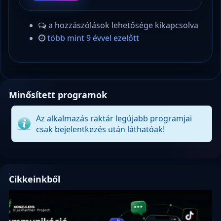
a hozzászólások lehetősége kikapcsolva
több mint 9 évvel ezelőtt
Minősített programok
Az alkalmazás raktár legújabb programjai
csak bejelentkezés után láthatóak!
Cikkeinkből