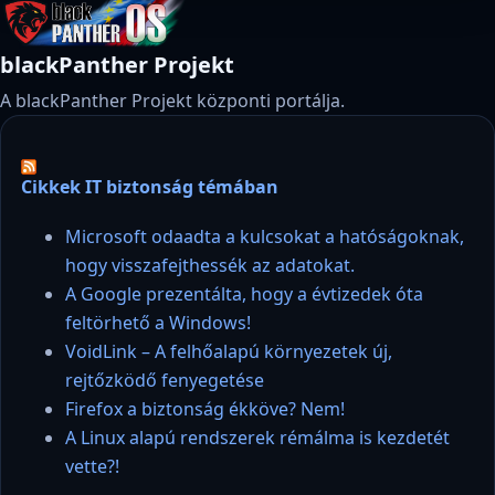
blackPanther Projekt
A blackPanther Projekt központi portálja.
Cikkek IT biztonság témában
Microsoft odaadta a kulcsokat a hatóságoknak,
hogy visszafejthessék az adatokat.
A Google prezentálta, hogy a évtizedek óta
feltörhető a Windows!
VoidLink – A felhőalapú környezetek új,
rejtőzködő fenyegetése
Firefox a biztonság ékköve? Nem!
A Linux alapú rendszerek rémálma is kezdetét
vette?!