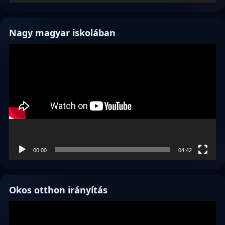
Nagy magyar iskolában
Videólejátszó
00:00
04:42
Okos otthon irányítás
Videólejátszó