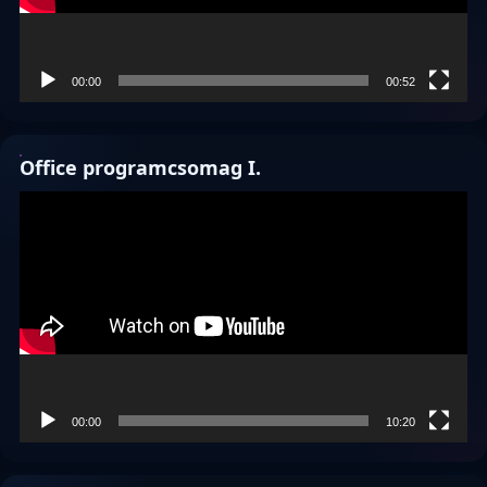
00:00
00:52
Office programcsomag I.
Videólejátszó
00:00
10:20