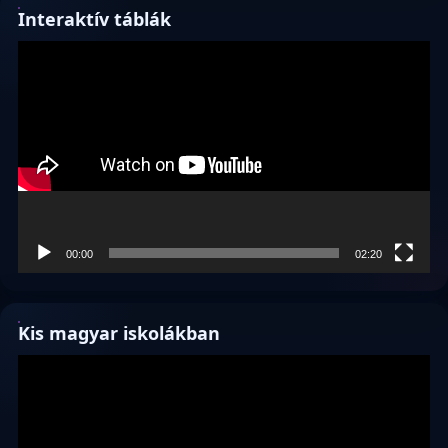
Interaktív táblák
Videólejátszó
00:00
02:20
Kis magyar iskolákban
Videólejátszó