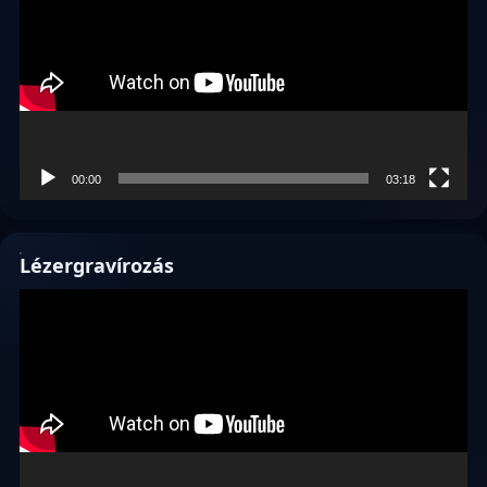
00:00
03:18
Lézergravírozás
Videólejátszó