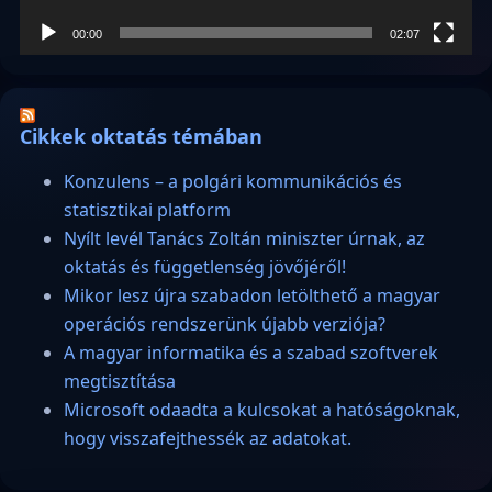
00:00
02:07
Cikkek oktatás témában
Konzulens – a polgári kommunikációs és
statisztikai platform
Nyílt levél Tanács Zoltán miniszter úrnak, az
oktatás és függetlenség jövőjéről!
Mikor lesz újra szabadon letölthető a magyar
operációs rendszerünk újabb verziója?
A magyar informatika és a szabad szoftverek
megtisztítása
Microsoft odaadta a kulcsokat a hatóságoknak,
hogy visszafejthessék az adatokat.