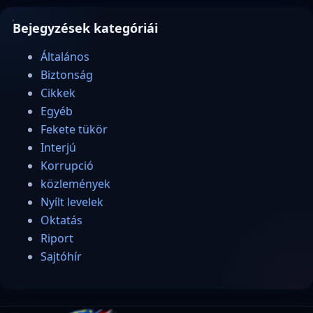
Bejegyzések kategóriái
Általános
Biztonság
Cikkek
Egyéb
Fekete tükör
Interjú
Korrupció
közlemények
Nyílt levelek
Oktatás
Riport
Sajtóhír