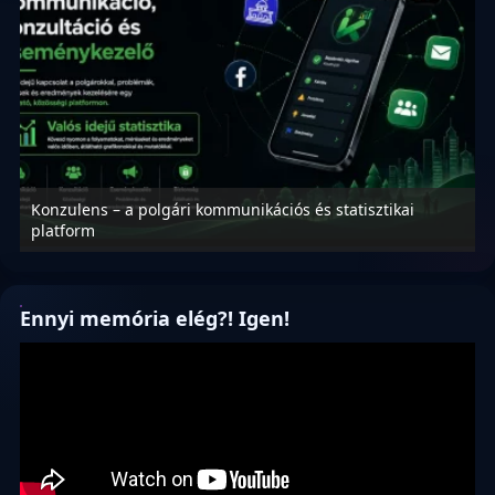
Konzulens – a polgári kommunikációs és statisztikai
N
platform
f
Ennyi memória elég?! Igen!
Videólejátszó