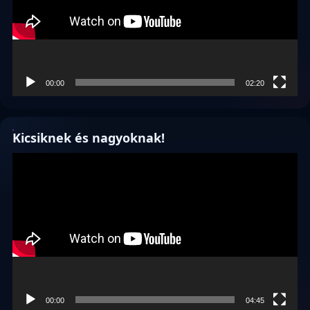
00:00
02:20
Kicsiknek és nagyoknak!
Videólejátszó
00:00
04:45