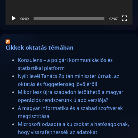
00:00
02:07
Cikkek oktatás témában
Konzulens – a polgári kommunikációs és
statisztikai platform
Nyílt levél Tanács Zoltán miniszter úrnak, az
oktatás és függetlenség jövőjéről!
Mikor lesz újra szabadon letölthető a magyar
operációs rendszerünk újabb verziója?
A magyar informatika és a szabad szoftverek
megtisztítása
Microsoft odaadta a kulcsokat a hatóságoknak,
hogy visszafejthessék az adatokat.