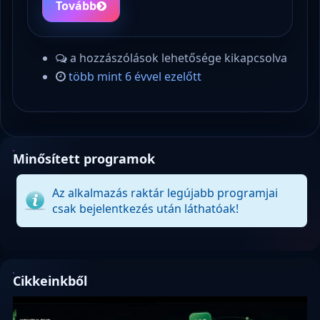
Tovább
a hozzászólások lehetősége kikapcsolva
több mint 6 évvel ezelőtt
Minősített programok
Az alkalmazás raktár legújabb programjai
csak bejelentkezés után láthatóak!
Cikkeinkből