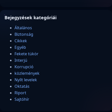
Bejegyzések kategóriái
Általános
Biztonság
Cikkek
Egyéb
Fekete tükör
Interjú
Korrupció
közlemények
Nyílt levelek
Oktatás
Riport
Sajtóhír