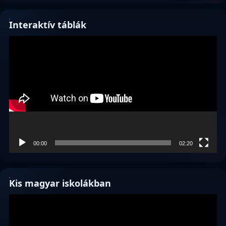
Interaktív táblák
Videólejátszó
00:00
02:20
Kis magyar iskolákban
Videólejátszó