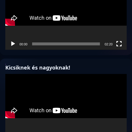
00:00
02:20
Kicsiknek és nagyoknak!
Videólejátszó