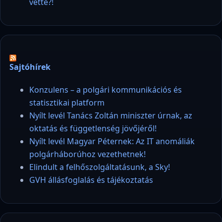
vette?!
Sajtóhírek
Konzulens – a polgári kommunikációs és
statisztikai platform
Nyílt levél Tanács Zoltán miniszter úrnak, az
oktatás és függetlenség jövőjéről!
Nyílt levél Magyar Péternek: Az IT anomáliák
polgárháborúhoz vezethetnek!
Elindult a felhőszolgáltatásunk, a Sky!
GVH állásfoglalás és tájékoztatás