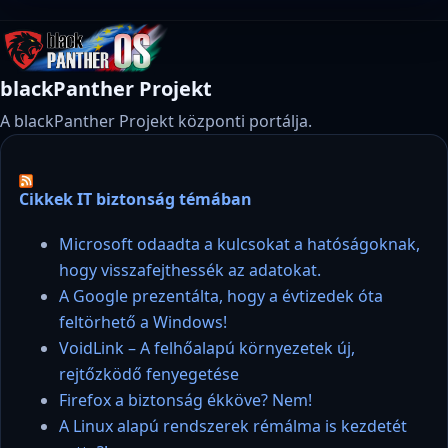
blackPanther Projekt
A blackPanther Projekt központi portálja.
Cikkek IT biztonság témában
Microsoft odaadta a kulcsokat a hatóságoknak,
hogy visszafejthessék az adatokat.
A Google prezentálta, hogy a évtizedek óta
feltörhető a Windows!
VoidLink – A felhőalapú környezetek új,
rejtőzködő fenyegetése
Firefox a biztonság ékköve? Nem!
A Linux alapú rendszerek rémálma is kezdetét