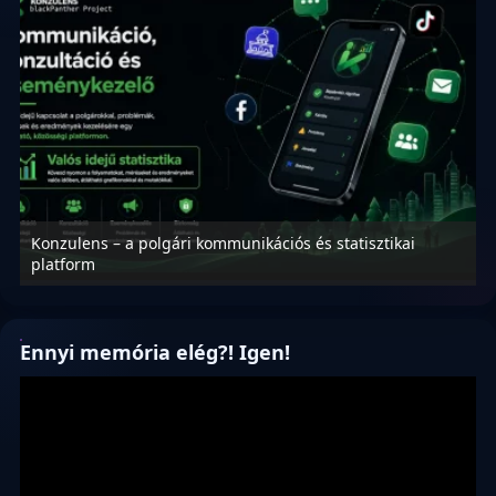
Konzulens – a polgári kommunikációs és statisztikai
N
platform
f
Ennyi memória elég?! Igen!
Videólejátszó