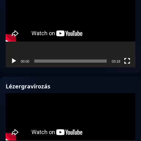
00:00
03:18
Lézergravírozás
Videólejátszó