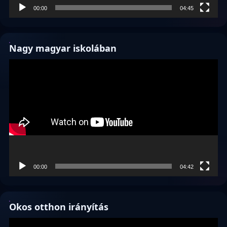
00:00
04:45
Nagy magyar iskolában
Videólejátszó
00:00
04:42
Okos otthon irányítás
Videólejátszó