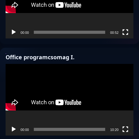
00:00
00:52
Office programcsomag I.
Videólejátszó
00:00
10:20