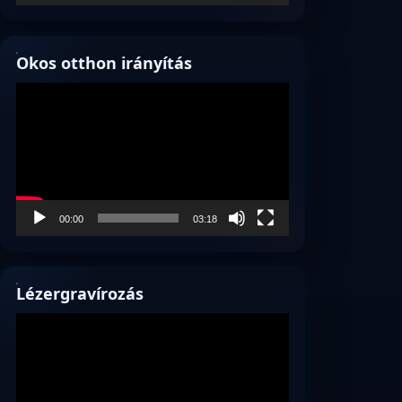
Okos otthon irányítás
Videólejátszó
00:00
03:18
Lézergravírozás
Videólejátszó