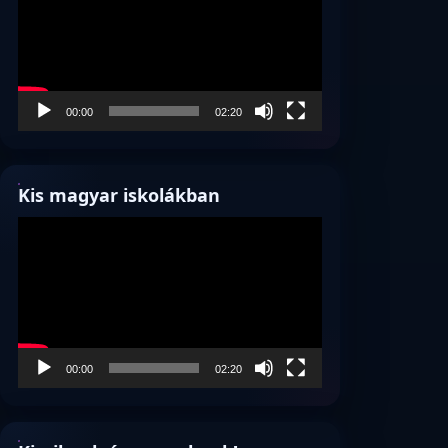
00:00
02:20
Kis magyar iskolákban
Videólejátszó
00:00
02:20