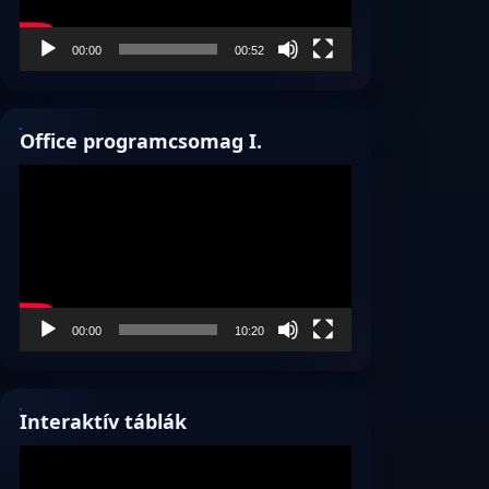
00:00
00:52
Office programcsomag I.
Videólejátszó
00:00
10:20
Interaktív táblák
Videólejátszó