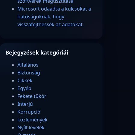
szoftverek megtisztítása
Microsoft odaadta a kulcsokat a
hatóságoknak, hogy
visszafejthessék az adatokat.
Bejegyzések kategóriái
Általános
Biztonság
Cikkek
Egyéb
Fekete tükör
Interjú
Korrupció
közlemények
Nyílt levelek