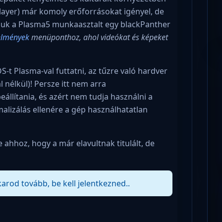
player) már komoly erőforrásokat igényel, de
suk a Plasma5 munkaasztalt egy blackPanther
elmények
menüponthoz, ahol videókat és képeket
t Plasma-val futtatni, az tűzre való hardver
 nélkül)! Persze itt nem arra
állítania, és azért nem tudja használni a
lizálás ellenére a gép használhatatlan
ahhoz, hogy a már elavultnak titulált, de
karod tovább, be kell jelentkezned..