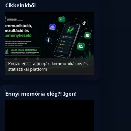
Cikkeinkből
Konzulens – a polgári kommunikációs és
Nyílt levél Tanác
statisztikai platform
az oktatás és füg
Ennyi memória elég?! Igen!
Videólejátszó