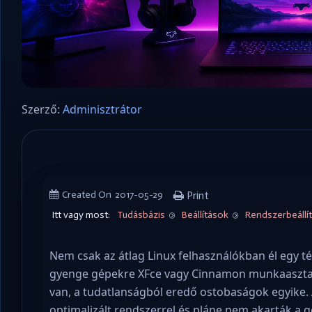
Szerző:
Adminisztrátor
Created On
2017-05-29
Print
Itt vagy most:
Tudásbázis
Beállítások
Rendszerbeállí
Nem csak az átlag Linux felhasználókban él egy t
gyenge gépekre XFce vagy Cinnamon munkaasztal 
van, a tudatlanságból eredő ostobaságok egyike. Ak
optimalizált rendszerrel és pláne nem akarták a 