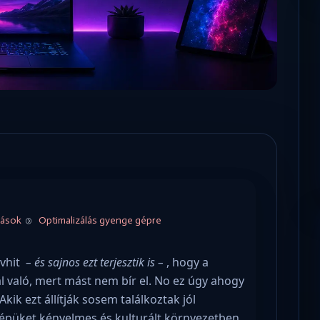
Microsoft odaadta a kulcsokat a
hatóságoknak, hogy visszafejthessék az
adatokat.
Optimalizálás gyenge gépre
tások
évhit
– és sajnos ezt terjesztik is –
, hogy a
való, mert mást nem bír el. No ez úgy ahogy
ik ezt állítják sosem találkoztak jól
gépüket kényelmes és kulturált környezetben