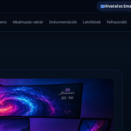
Hivatalos Ema
enü
Alkalmazás raktár
Dokumentációk
Letöltések
Felhasználó