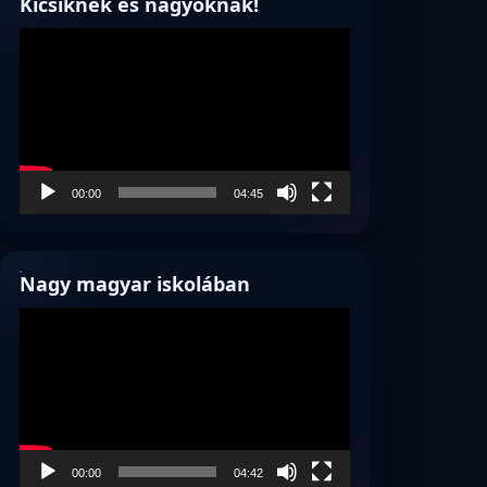
Kicsiknek és nagyoknak!
Videólejátszó
00:00
04:45
Nagy magyar iskolában
Videólejátszó
00:00
04:42