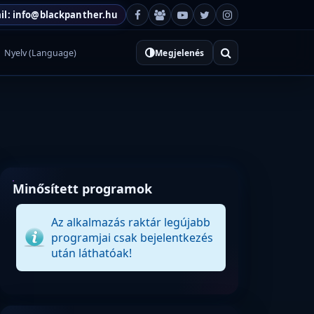
il: info@blackpanther.hu
Nyelv (Language)
Megjelenés
Minősített programok
Az alkalmazás raktár legújabb
programjai csak bejelentkezés
után láthatóak!