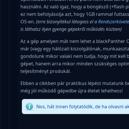
használni. Az való igaz, hogy a böngésző (+flash 
ez nem befolyásolja azt, hogy 1GB rammal futtas
OS-en.
(erre bizonyítékul látogass el a
Rendszerkövet
is láthatsz ilyen gyenge gépekről működés közben)
Az a gép amelyen mát nem lehet a blackPanther OS-
már (vagy egy hálózati kiszolgálónak, munkaasztal
gondolunk mikor valaki nem tudja, hogy mit kell be
gépet, hanem arra mikor minden szükséges optima
teljesítményt produkál.
Ebben a cikkben pár praktikus lépést mutatunk be 
még jól működő gépedbe újra életet lehelhess!
Nos, hát innen folytatódik, de ha olvasni a