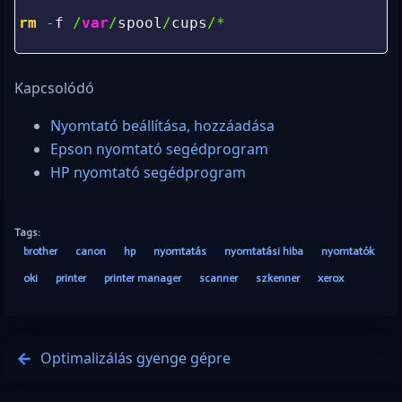
0
1
rm
-
f
/
var
/
spool
/
cups
/*
2
Kapcsolódó
Nyomtató beállítása, hozzáadása
Epson nyomtató segédprogram
HP nyomtató segédprogram
Tags:
brother
canon
hp
nyomtatás
nyomtatási hiba
nyomtatók
oki
printer
printer manager
scanner
szkenner
xerox
Optimalizálás gyenge gépre