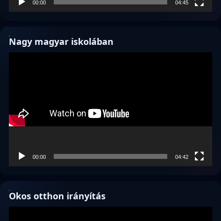
00:00
04:45
Nagy magyar iskolában
Videólejátszó
00:00
04:42
Okos otthon irányítás
Videólejátszó