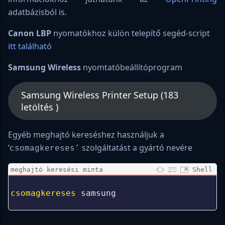
adatbázisból is.
Canon LBP
nyomatókhoz külön telepítő segéd-script
itt található
Samsung Wireless
nyomtatóbeállítóprogram
Samsung Wireless Printer Setup (183
letöltés )
Egyéb meghajtó kereséshez használjuk a
‘
szolgáltatást a gyártó nevére
csomagkereses’
meghajtó keresési minta
Shell
0
1
csomagkereses 
samsung
2