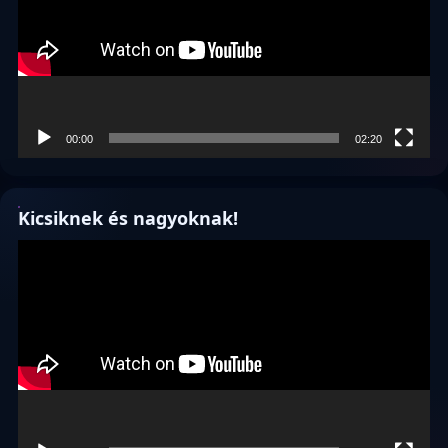
00:00
02:20
Kicsiknek és nagyoknak!
Videólejátszó