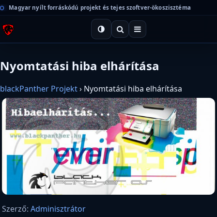
Magyar nyílt forráskódú projekt és tejes szoftver-ökoszisztéma
Nyomtatási hiba elhárítása
blackPanther Projekt
›
Nyomtatási hiba elhárítása
Szerző:
Adminisztrátor