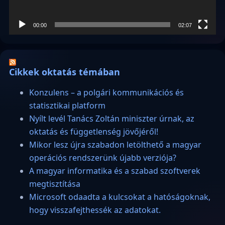
00:00
02:07
Cikkek oktatás témában
Konzulens – a polgári kommunikációs és
statisztikai platform
Nyílt levél Tanács Zoltán miniszter úrnak, az
oktatás és függetlenség jövőjéről!
Mikor lesz újra szabadon letölthető a magyar
operációs rendszerünk újabb verziója?
A magyar informatika és a szabad szoftverek
megtisztítása
Microsoft odaadta a kulcsokat a hatóságoknak,
hogy visszafejthessék az adatokat.