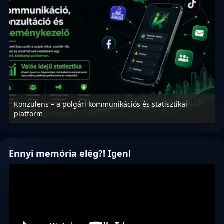
 – a polgári kommunikációs és statisztikai
Nyílt levél Tan
függetlenség j
Ennyi memória elég?! Igen!
Videólejátszó