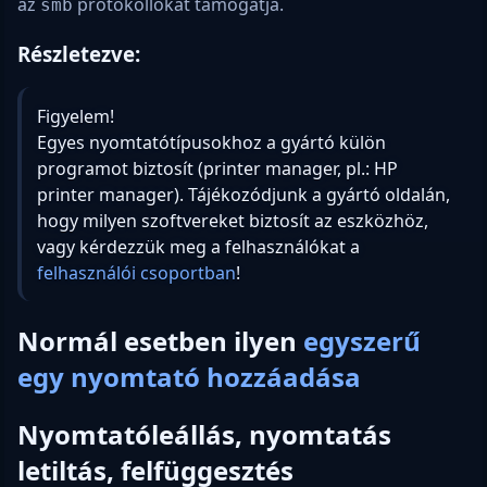
az
protokollokat támogatja.
smb
Részletezve:
Figyelem!
Egyes nyomtatótípusokhoz a gyártó külön
programot biztosít (printer manager, pl.: HP
printer manager). Tájékozódjunk a gyártó oldalán,
hogy milyen szoftvereket biztosít az eszközhöz,
vagy kérdezzük meg a felhasználókat a
felhasználói csoportban
!
Normál esetben ilyen
egyszerű
egy nyomtató hozzáadása
Nyomtatóleállás, nyomtatás
letiltás, felfüggesztés