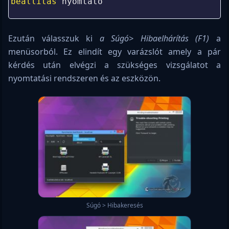
1
beallitas 
nyomtato
2
Ezután válasszuk ki
a Súgó> Hibaelhárítás (F1)
a
menüsorból. Ez elindít egy varázslót amely a pár
kérdés után elvégzi a szükséges vizsgálatot a
nyomtatási rendszeren és az eszközön.
Súgó > Hibakeresés