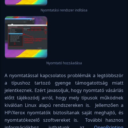
Nyomtatási rendszer indítása
Nyomtató hozzáadása
A nyomtatással kapcsolatos problémák a legtöbbször
a típushoz tartozó gyenge támogatottság miatt
jelentkeznek. Ezért javasoljuk, hogy nyomtató vásárlás
előtt tájékozódj arról, hogy mely típusok működnek
kiválóan Linux alapú rendszereken is. Jellemzően a
HP/Xerox nyomtatók biztosítanak saját meghajtó, és
nyomtatókezelő szoftvereket is. További hasznos
információkhoz juthatunk az
OpenPrinting