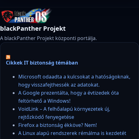
blackPanther Projekt
A blackPanther Projekt központi portálja.
Cikkek IT biztonság témában
Microsoft odaadta a kulcsokat a hatóságoknak,
hogy visszafejthessék az adatokat.
A Google prezentálta, hogy a évtizedek óta
feltörhető a Windows!
VoidLink – A felhőalapú környezetek új,
rejtőzködő fenyegetése
Firefox a biztonság ékköve? Nem!
A Linux alapú rendszerek rémálma is kezdetét