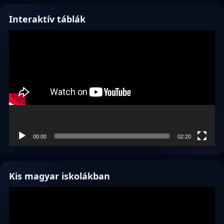
Interaktív táblák
Videólejátszó
00:00
02:20
Kis magyar iskolákban
Videólejátszó