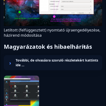
Letiltott (felfüggesztett) nyomtató újraengedélyezése,
házirend módosítása
Magyarázatok és hibaelháríŧás
További, de olvasásra szoruló részletekért kattints
ide ...