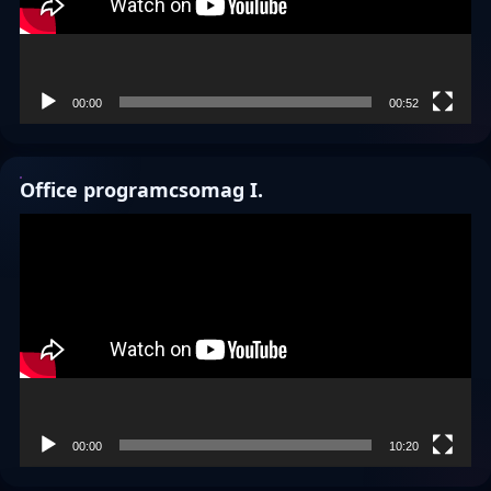
00:00
00:52
Office programcsomag I.
Videólejátszó
00:00
10:20