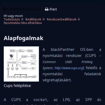
Created On
2017-05-30
Print
Itt vagy most:
Tudásbázis
Beállítások
Rendszerbeállítások
Nyomtatási hiba elhárítása
Alapfogalmak
A blackPanther OS-ben a
nyomtatási rendszer (CUPS –
Common UNIX Printing
) felelős a
System;
http://www.cups.org
nyomtatási feladatok
végrehajtásáért.
Cups felépítése
A CUPS a
, az
, az
és
socket
LPD
IPP