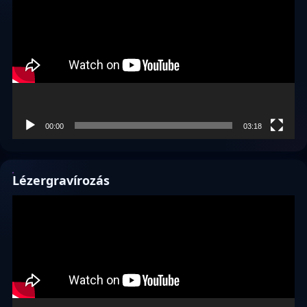
00:00
03:18
Lézergravírozás
Videólejátszó