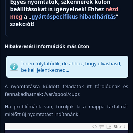
Egyes nyomtatók, szkennerek külön
beállításokat is igényelnek! Ehhez
nézd
meg
a „
gyártóspecifikus hibaelhárítás
”
szekciót!
Hibakeresési információk más úton
Innen folytatódik, de ahhoz, hogy olvashasd,
be kell jelentkezned...
A nyomtatásra küldött feladatok itt tárolódnak és
fennakadhatnak: /var/spool/cups
Ha problémánk van, töröljük ki a mappa tartalmát
mielőtt új nyomtatást indítanánk!
Shell