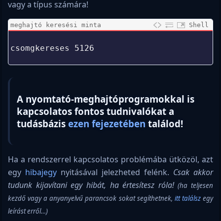
vagy a típus számára!
meghajtó keresési minta
Shell
0
1
csomgkereses
5126
2
A nyomtató-meghajtóprogramokkal is
kapcsolatos fontos tudnivalókat a
tudásbázis
ezen fejezetében
találod!
Ha a rendszerrel kapcsolatos problémába ütközöl, azt
egy
hibajegy
nyitásával jelezheted felénk.
Csak akkor
tudunk kijavítani egy hibát, ha értesítesz róla!
(ha teljesen
kezdő vagy a anyanyelvű parancsok sokat segíthetnek,
itt találsz
egy
leírást erről…)