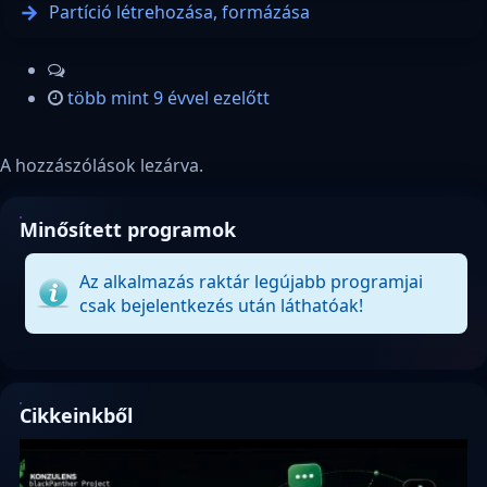
Partíció létrehozása, formázása
több mint 9 évvel ezelőtt
A hozzászólások lezárva.
Minősített programok
Az alkalmazás raktár legújabb programjai
csak bejelentkezés után láthatóak!
Cikkeinkből