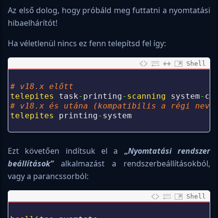
Az első dolog, hogy próbáld meg futtatni a nyomtatási
hibaelhárítót!
Ha véletlenül nincs ez fenn telepítsd fel így:
Shell
0
1
# v18.x előtt
2
telepites 
task
-
printing
-
scanning 
system
-
co
3
# v18.x és utána (kompatibilis a régi neve
4
telepites 
printing
-
system
5
Ezt követően indítsuk el a
„
Nyomtatási rendszer
beállítások”
alkalmazást a rendszerbeállításokból,
vagy a parancssorból:
Shell
0