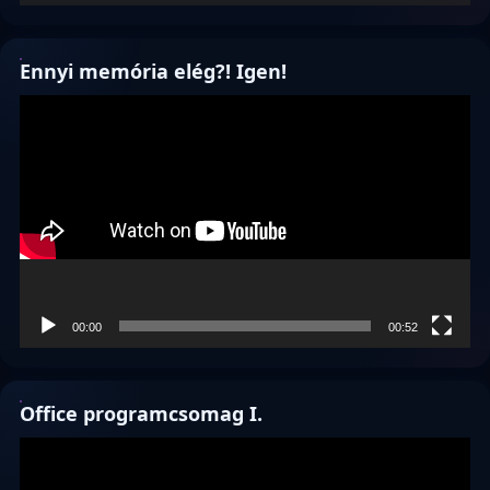
Ennyi memória elég?! Igen!
Videólejátszó
00:00
00:52
Office programcsomag I.
Videólejátszó