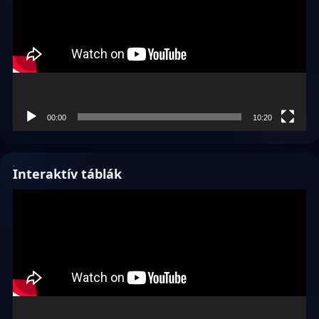
00:00
10:20
Interaktív táblák
Videólejátszó