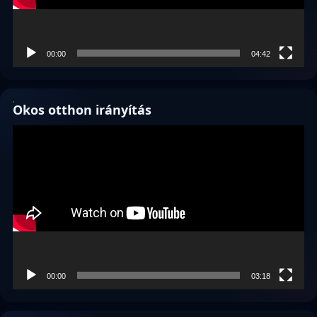
00:00
04:42
Okos otthon irányítás
Videólejátszó
00:00
03:18