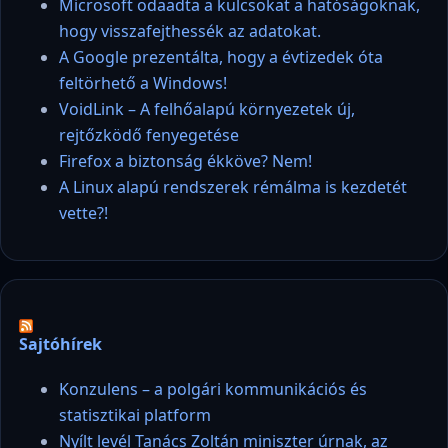
Microsoft odaadta a kulcsokat a hatóságoknak,
hogy visszafejthessék az adatokat.
A Google prezentálta, hogy a évtizedek óta
feltörhető a Windows!
VoidLink – A felhőalapú környezetek új,
rejtőzködő fenyegetése
Firefox a biztonság ékköve? Nem!
A Linux alapú rendszerek rémálma is kezdetét
vette?!
Sajtóhírek
Konzulens – a polgári kommunikációs és
statisztikai platform
Nyílt levél Tanács Zoltán miniszter úrnak, az