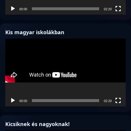
00:00
02:20
Kis magyar iskolákban
Videólejátszó
00:00
02:20
Kicsiknek és nagyoknak!