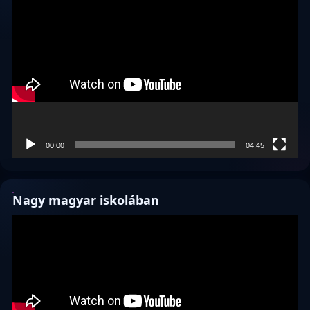
Videólejátszó
00:00
04:45
Nagy magyar iskolában
Videólejátszó