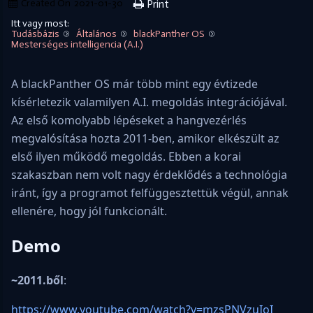
Created On
2021-01-30
Print
Itt vagy most:
Tudásbázis
Általános
blackPanther OS
Mesterséges intelligencia (A.I.)
A blackPanther OS már több mint egy évtizede
kísérletezik valamilyen A.I. megoldás integrációjával.
Az első komolyabb lépéseket a hangvezérlés
megvalósítása hozta 2011-ben, amikor elkészült az
első ilyen működő megoldás. Ebben a korai
szakaszban nem volt nagy érdeklődés a technológia
iránt, így a programot felfüggesztettük végül, annak
ellenére, hogy jól funkcionált.
Demo
~2011.ből
:
https://www.youtube.com/watch?v=mzsPNVzuIoI