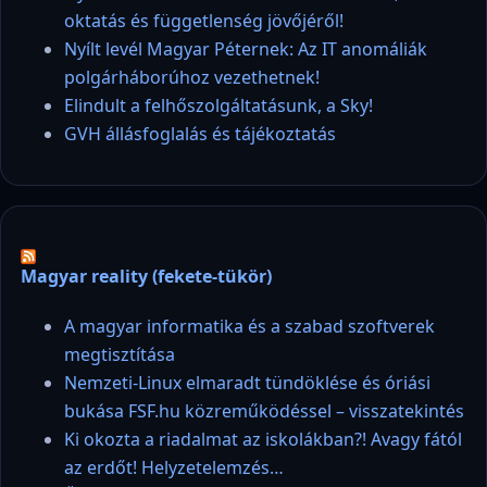
oktatás és függetlenség jövőjéről!
Nyílt levél Magyar Péternek: Az IT anomáliák
polgárháborúhoz vezethetnek!
Elindult a felhőszolgáltatásunk, a Sky!
GVH állásfoglalás és tájékoztatás
Magyar reality (fekete-tükör)
A magyar informatika és a szabad szoftverek
megtisztítása
Nemzeti-Linux elmaradt tündöklése és óriási
bukása FSF.hu közreműködéssel – visszatekintés
Ki okozta a riadalmat az iskolákban?! Avagy fától
az erdőt! Helyzetelemzés…