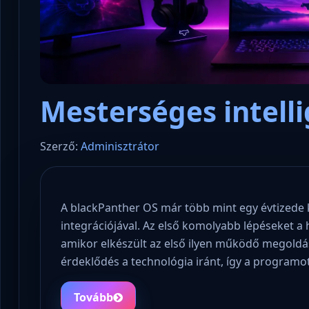
Mesterséges intellig
Szerző:
Adminisztrátor
A blackPanther OS már több mint egy évtizede k
integrációjával. Az első komolyabb lépéseket a
amikor elkészült az első ilyen működő megoldá
érdeklődés a technológia iránt, így a programo
Tovább