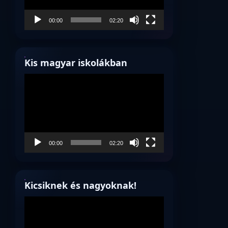
00:00
02:20
Kis magyar iskolákban
Videólejátszó
00:00
02:20
Kicsiknek és nagyoknak!
Videólejátszó