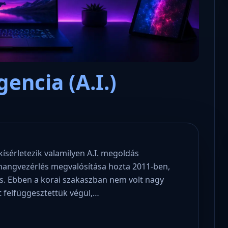
encia (A.I.)
Microsoft odaadta a kulcsokat a
hatóságoknak, hogy visszafejth
az adatokat.
ísérletezik valamilyen A.I. megoldás
 hangvezérlés megvalósítása hozta 2011-ben,
s. Ebben a korai szakaszban nem volt nagy
t felfüggesztettük végül,…