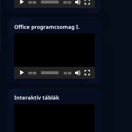
00:00
00:52
Office programcsomag I.
Videólejátszó
00:00
10:20
Interaktív táblák
Videólejátszó