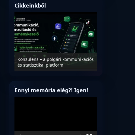
Cikkeinkből
Nyílt levél Tanác
essék
Konzulens – a polgári kommunikációs
úrnak, az oktatá
és statisztikai platform
jövőjéről!
Ennyi memória elég?! Igen!
Videólejátszó