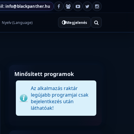
il: info@blackpanther.hu
Nyelv (Language)
Megjelenés
Minősített programok
Az alkalmazás raktár
legújabb programjai csak
bejelentkezés után
láthatóak!