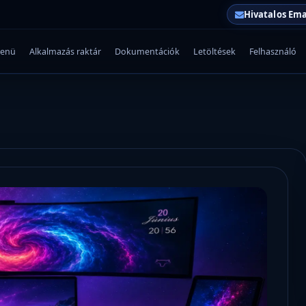
Hivatalos Ema
enü
Alkalmazás raktár
Dokumentációk
Letöltések
Felhasználó