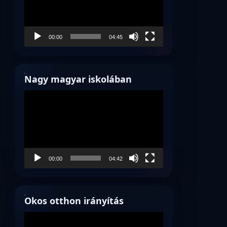
00:00
04:45
Nagy magyar iskolában
Videólejátszó
00:00
04:42
Okos otthon irányítás
Videólejátszó