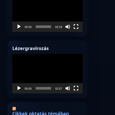
00:00
03:18
Lézergravírozás
Videólejátszó
00:00
02:07
Cikkek oktatás témában