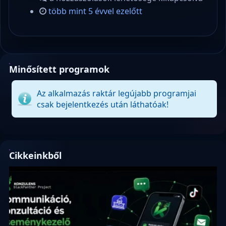
több mint 5 évvel ezelőtt
Minősített programok
Az alkalmazás raktár legújabb programjai
csak bejelentkezés után láthatóak!
Cikkeinkből