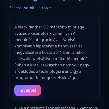
Szerző:
Adminisztrátor
A blackPanther OS már több mint egy
évtizede kísérletezik valamilyen A.I.
megoldás integrációjával. Az első
komolyabb lépéseket a hangvezérlés
megvalósítása hozta 2011-ben, amikor
elkészült az első ilyen működő megoldás.
Ebben a korai szakaszban nem volt nagy
érdeklődés a technológia iránt, így a
programot felfüggesztettük végül,…
Tovább
a hozzászólások lehetősége kikapcsolva