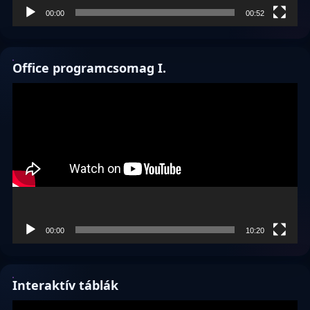
00:00
00:52
Office programcsomag I.
Videólejátszó
00:00
10:20
Interaktív táblák
Videólejátszó