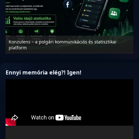
Konzulens – a polgári kommunikációs és statisztikai
N
platform
f
Ennyi memória elég?! Igen!
Videólejátszó