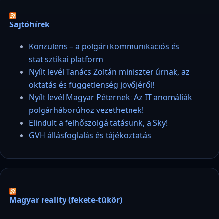
Sajtóhírek
Konzulens – a polgári kommunikációs és
statisztikai platform
Nyílt levél Tanács Zoltán miniszter úrnak, az
oktatás és függetlenség jövőjéről!
Nyílt levél Magyar Péternek: Az IT anomáliák
polgárháborúhoz vezethetnek!
Elindult a felhőszolgáltatásunk, a Sky!
GVH állásfoglalás és tájékoztatás
Magyar reality (fekete-tükör)