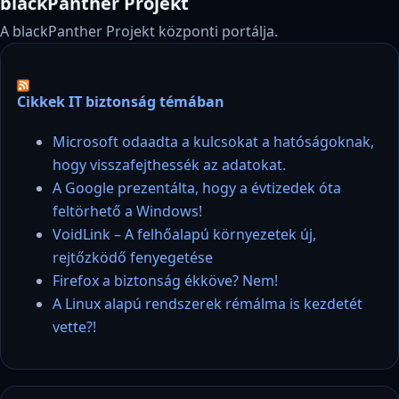
blackPanther Projekt
A blackPanther Projekt központi portálja.
Cikkek IT biztonság témában
Microsoft odaadta a kulcsokat a hatóságoknak,
hogy visszafejthessék az adatokat.
A Google prezentálta, hogy a évtizedek óta
feltörhető a Windows!
VoidLink – A felhőalapú környezetek új,
rejtőzködő fenyegetése
Firefox a biztonság ékköve? Nem!
A Linux alapú rendszerek rémálma is kezdetét
vette?!