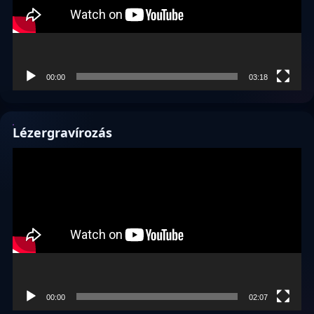
00:00
03:18
Lézergravírozás
Videólejátszó
00:00
02:07