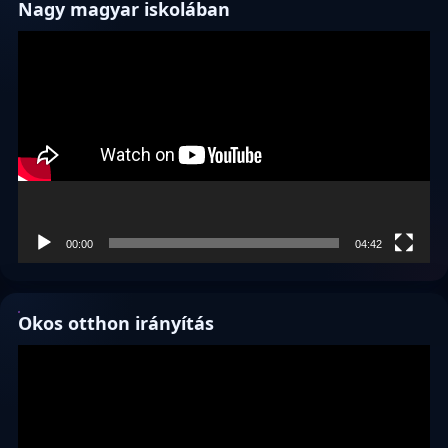
Nagy magyar iskolában
Videólejátszó
00:00
04:42
Okos otthon irányítás
Videólejátszó