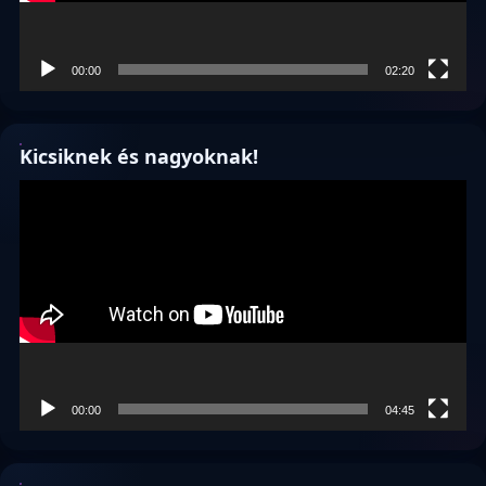
00:00
02:20
Kicsiknek és nagyoknak!
Videólejátszó
00:00
04:45