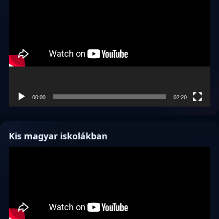
00:00
02:20
Kis magyar iskolákban
Videólejátszó