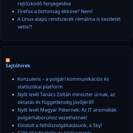
rejtőzködő fenyegetése
Firefox a biztonság ékköve? Nem!
A Linux alapú rendszerek rémálma is kezdetét
vette?!
Sajtóhírek
Konzulens – a polgári kommunikációs és
statisztikai platform
Nyílt levél Tanács Zoltán miniszter úrnak, az
oktatás és függetlenség jövőjéről!
Nyílt levél Magyar Péternek: Az IT anomáliák
polgárháborúhoz vezethetnek!
Elindult a felhőszolgáltatásunk, a Sky!