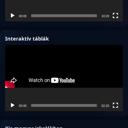
00:00
10:20
Interaktív táblák
Videólejátszó
00:00
02:20