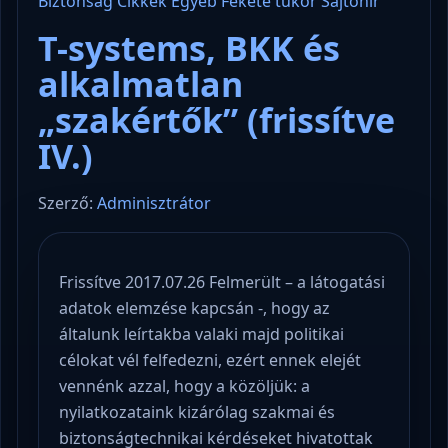
Biztonság
Cikkek
Egyéb
Fekete tükör
Sajtóhír
T-systems, BKK és
alkalmatlan
„szakértők” (frissítve
IV.)
Szerző:
Adminisztrátor
Frissítve 2017.07.26 Felmerült – a látogatási
adatok elemzése kapcsán -, hogy az
általunk leírtakba valaki majd politikai
célokat vél felfedezni, ezért ennek elejét
vennénk azzal, hogy a közöljük: a
nyilatkozataink kizárólag szakmai és
biztonságtechnikai kérdéseket hivatottak