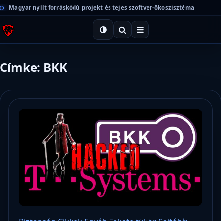
Magyar nyílt forráskódú projekt és tejes szoftver-ökoszisztéma
Címke: BKK