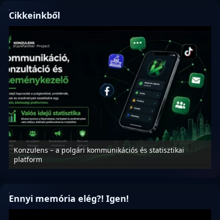
Cikkeinkből
Konzulens – a polgári kommunikációs és statisztikai
N
platform
f
Ennyi memória elég?! Igen!
Videólejátszó