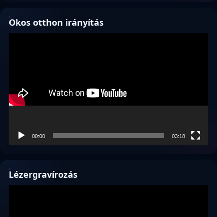
Okos otthon irányítás
Videólejátszó
00:00
03:18
Lézergravírozás
Videólejátszó