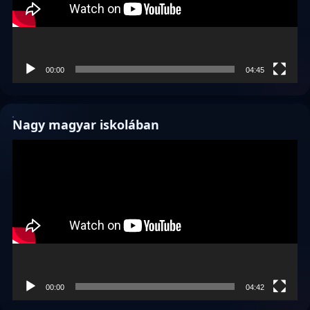
00:00
04:45
Nagy magyar iskolában
Videólejátszó
00:00
04:42