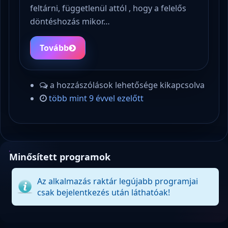
feltárni, függetlenül attól , hogy a felelős
döntéshozás mikor…
Tovább
a hozzászólások lehetősége kikapcsolva
több mint 9 évvel ezelőtt
Minősített programok
Az alkalmazás raktár legújabb programjai
csak bejelentkezés után láthatóak!