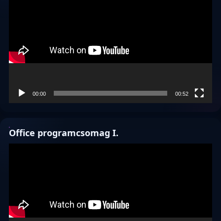
00:00
00:52
Office programcsomag I.
Videólejátszó