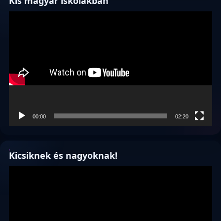
Kis magyar iskolákban
Videólejátszó
00:00
02:20
Kicsiknek és nagyoknak!
Videólejátszó