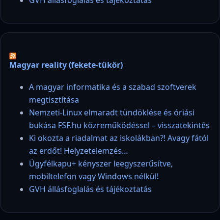
GVH állásfoglalás és tájékoztatás
Magyar reality (fekete-tükör)
A magyar informatika és a szabad szoftverek
megtisztítása
Nemzeti-Linux elmaradt tündöklése és óriási
bukása FSF.hu közreműködéssel – visszatekintés
Ki okozta a riadalmat az iskolákban?! Avagy fától
az erdőt! Helyzetelemzés…
Ügyfélkapu+ kényszer leegyszerűsítve,
mobiltelefon vagy Windows nélkül!
GVH állásfoglalás és tájékoztatás