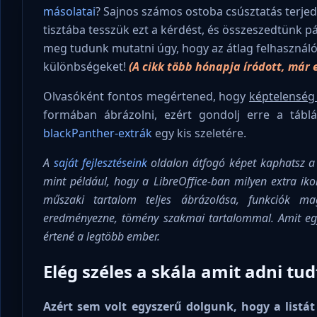
másolatai
? Sajnos számos ostoba csúsztatás terjedt
tisztába tesszük ezt a kérdést, és összeszedtünk pár
meg tudunk mutatni úgy, hogy az átlag felhasználó
különbségeket!
(A cikk több hónapja íródott, már 
Olvasóként fontos megértened, hogy
képtelenség
formában ábrázolni, ezért gondolj erre a tábl
blackPanther-extrák
egy kis szeletére.
A
saját fejlesztéseink
oldalon átfogó képet kaphatsz a 
mint például, hogy a LibreOffice-ban milyen extra ik
műszaki tartalom teljes ábrázolása, funkciók m
eredményezne, tömény szakmai tartalommal. Amit egy
értené a legtöbb ember.
Elég széles a skála amit adni tu
Azért sem volt egyszerű dolgunk, hogy a listát