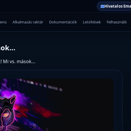
Hivatalos Ema
enü
Alkalmazás raktár
Dokumentációk
Letöltések
Felhasználó
ások…
g! Mi vs. mások…