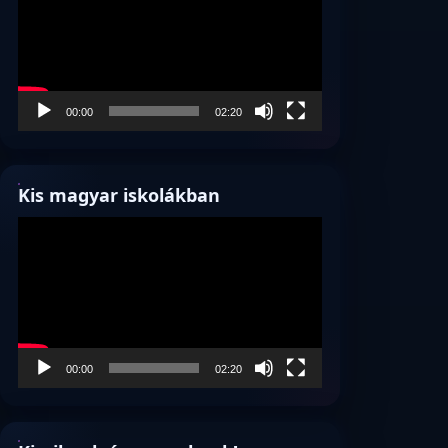
00:00
02:20
Kis magyar iskolákban
Videólejátszó
00:00
02:20