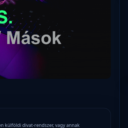
oft odaadta a kulcsokat a
goknak, hogy visszafejthessék az
Konzulens – a polgári kom
at.
statisztikai platform
 külföldi divat-rendszer, vagy annak