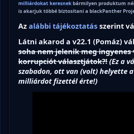
milliárdokat keresnek
bármilyen produktum né
is akarjuk többé biztosítani a blackPanther Proj
Az
alábbi tájékoztatás
szerint vá
Látni akarod a v22.1 (Pomáz) vá
soha nem jelenik meg ingyenes v
korrupciót választjátok?!
(Ez a v
szabadon, ott van (volt) helyette 
milliárdot fizettél érte!)