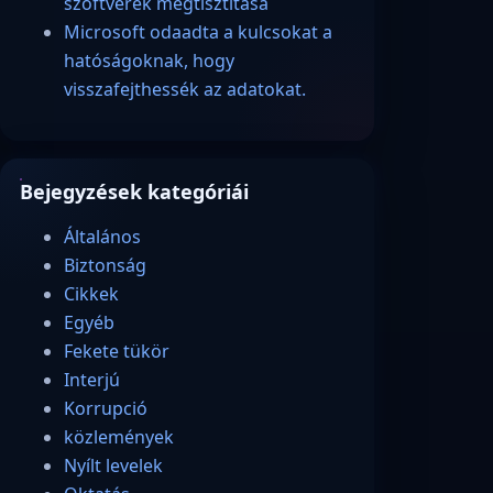
szoftverek megtisztítása
Microsoft odaadta a kulcsokat a
hatóságoknak, hogy
visszafejthessék az adatokat.
Bejegyzések kategóriái
Általános
Biztonság
Cikkek
Egyéb
Fekete tükör
Interjú
Korrupció
közlemények
Nyílt levelek