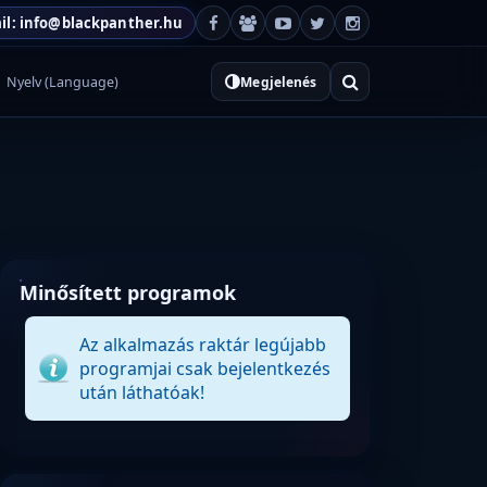
il: info@blackpanther.hu
Nyelv (Language)
Megjelenés
Minősített programok
Az alkalmazás raktár legújabb
programjai csak bejelentkezés
után láthatóak!