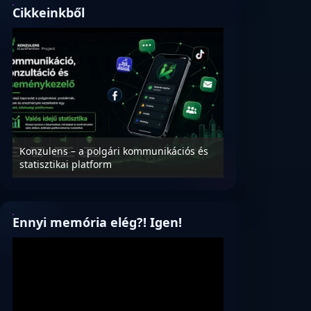
Cikkeinkből
Mik
munikációs és
Nyílt levél Tanács Zoltán miniszter úrnak,
mag
az oktatás és függetlenség jövőjéről!
verz
Ennyi memória elég?! Igen!
Videólejátszó