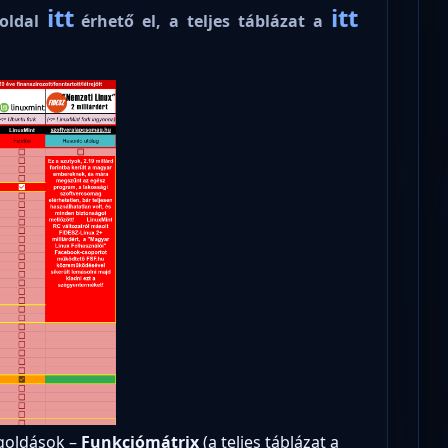
itt
itt
 oldal
érhető el, a teljes táblázat a
egoldások –
Funkciómátrix
(a teljes táblázat a