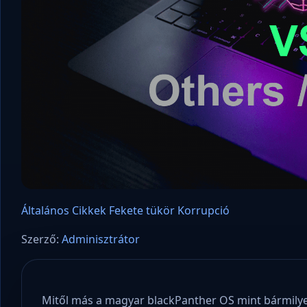
Micros
hatósá
adatok
Általános
Cikkek
Fekete tükör
Korrupció
Szerző:
Adminisztrátor
Mitől más a magyar blackPanther OS mint bármilyen