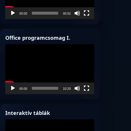
00:00
00:52
Office programcsomag I.
Videólejátszó
00:00
10:20
Interaktív táblák
Videólejátszó