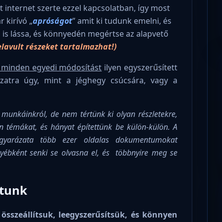
 internet szerte ezzel kapcsolatban, így most
 kirívó „
apróságot
” amit ki tudunk emelni, és
 is lássa, és könnyedén megértse az alapvető
elavult részeket tartalmazhat!)
 minden egyedi módosítást
ilyen egyszerűsített
ázatra úgy, mint a jéghegy csúcsára, vagy a
munkáinkról, de nem tértünk ki olyan részletekre,
on témákat, és hányat építettünk be külön-külön. A
agyarázata több ezer oldalas dokumentumokat
ébként senki se olvasna el, és többnyire meg se
dtunk
 összeállítsuk, leegyszerűsítsük, és könnyen