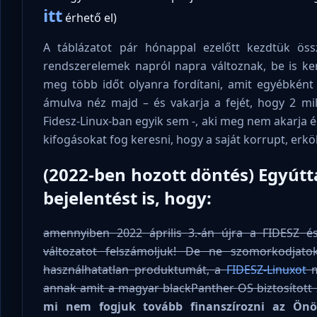
itt
érhető el)
A táblázatot pár hónappal ezelőtt kezdtük öss
rendszerelemek napról napra változnak, be is k
meg több időt olyanra fordítani, amit egyébként 
ámulva néz majd – és vakarja a fejét, hogy 2 mill
Fidesz-Linux-ban egyik sem -, aki meg nem akarja ér
kifogásokat fog keresni, hogy a saját korrupt, erköl
(2022-ben hozott döntés) Egyút
bejelentést is, hogy:
amennyiben 2022 április 3.-án újra a FIDESZ é
változatot felszámoljuk! De ne szomorkodjato
használhatatlan produktumát, a
FIDESZ-Linuxot
m
annak amit a magyar blackPanther OS biztosított 
mi nem fogjuk tovább finanszírozni az Ön