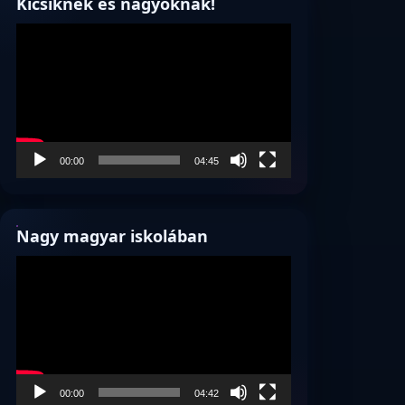
Kicsiknek és nagyoknak!
Videólejátszó
00:00
04:45
Nagy magyar iskolában
Videólejátszó
00:00
04:42