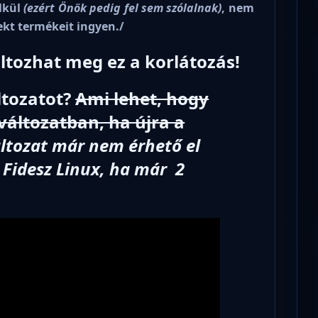
lkül
(ezért Önök pedig fel sem szólalnak)
, nem
ekt termékeit ingyen./
ltozhat meg ez a korlátozás!
ltozatot?
Ami lehet, hogy
áltozatban, ha újra a
áltozat már nem érhető el
a Fidesz Linux, ha már 2