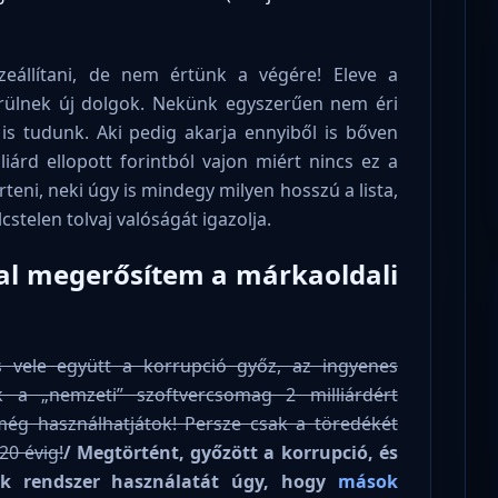
zeállítani, de nem értünk a végére! Eleve a
erülnek új dolgok. Nekünk egyszerűen nem éri
is tudunk. Aki pedig akarja ennyiből is bőven
iárd ellopott forintból vajon miért nincs ez a
teni, neki úgy is mindegy milyen hosszú a lista,
cstelen tolvaj valóságát igazolja.
tal megerősítem a márkaoldali
s vele együtt a korrupció győz, az ingyenes
k a „nemzeti” szoftvercsomag 2 milliárdért
ég használhatjátok! Persze csak a töredékét
20 évig!
/ Megtörtént, győzött a korrupció, és
ök rendszer használatát úgy, hogy
mások