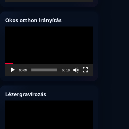
Okos otthon irányítás
Videólejátszó
00:00
03:18
Lézergravírozás
Videólejátszó