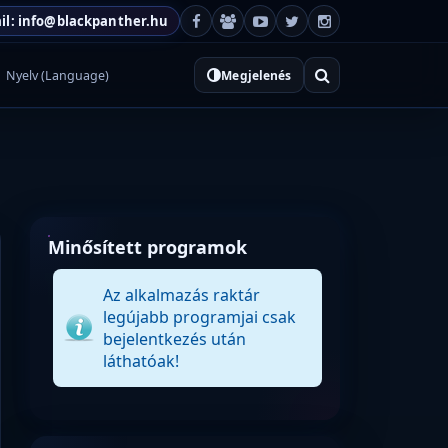
il: info@blackpanther.hu
Nyelv (Language)
Megjelenés
Minősített programok
Az alkalmazás raktár
legújabb programjai csak
bejelentkezés után
láthatóak!