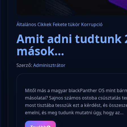
Általános
Cikkek
Fekete tükör
Korrupció
Amit adni tudtunk 2
mások…
Szerző:
Adminisztrátor
Mitől más a magyar blackPanther OS mint bármi
másolatai? Sajnos számos ostoba csúsztatás terj
most tisztába tesszük ezt a kérdést, és összesz
emelni, és meg tudunk mutatni úgy, hogy az…