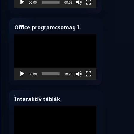
00:00
00:52
Office programcsomag I.
Videólejátszó
00:00
10:20
Interaktív táblák
Videólejátszó