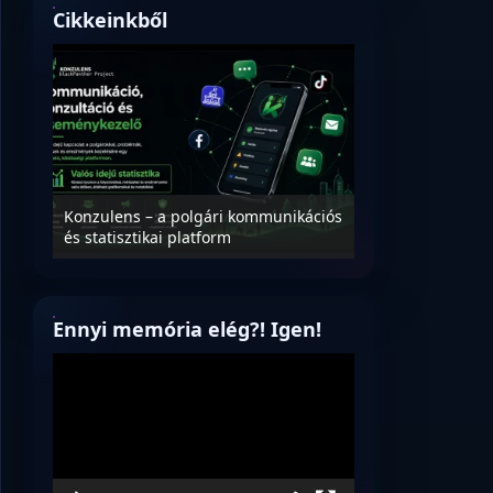
Cikkeinkből
Nyílt levél Tanác
essék
Konzulens – a polgári kommunikációs
úrnak, az oktatá
és statisztikai platform
jövőjéről!
Ennyi memória elég?! Igen!
Videólejátszó