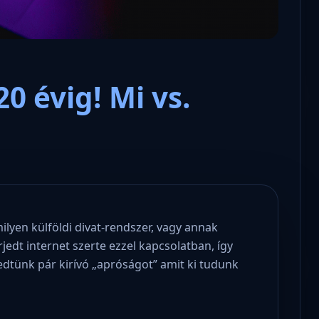
0 évig! Mi vs.
lyen külföldi divat-rendszer, vagy annak
edt internet szerte ezzel kapcsolatban, így
edtünk pár kirívó „apróságot” amit ki tudunk