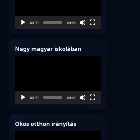
00:00
04:45
Nagy magyar iskolában
Videólejátszó
00:00
04:42
Okos otthon irányítás
Videólejátszó