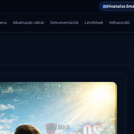
Hivatalos Ema
enü
Alkalmazás raktár
Dokumentációk
Letöltések
Felhasználó