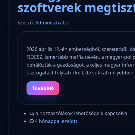
szoftverek megtisz
Szerző:
Adminisztrátor
2026 április 12.-én emberségből, szeretetből, ö
FIDESZ, ismertebb maffia nevén, a magyar-polip!
behálózták a gazdaságot, a teljes magyar inform
tisztogatást folytatni kell, de sokkal mélyebben
Tovább
a hozzászólások lehetősége kikapcsolva
4 hónappal ezelőtt