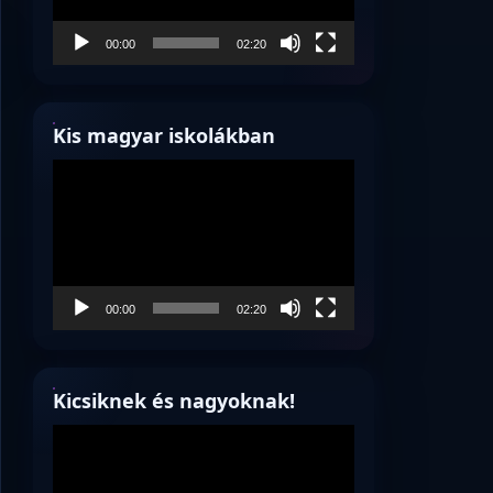
00:00
02:20
Kis magyar iskolákban
Videólejátszó
00:00
02:20
Kicsiknek és nagyoknak!
Videólejátszó