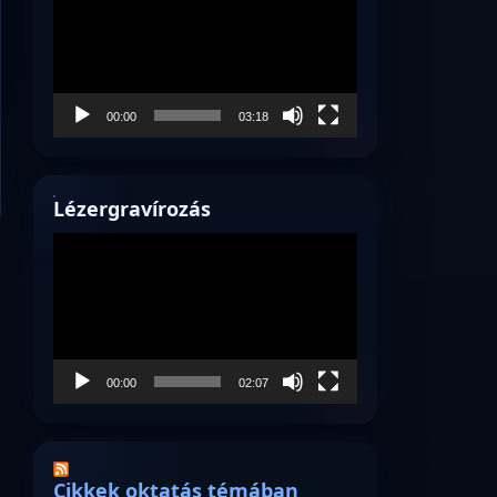
00:00
03:18
Lézergravírozás
Videólejátszó
00:00
02:07
Cikkek oktatás témában