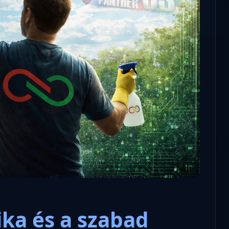
Microsoft odaadta a kulcsokat a
hatóságoknak, hogy visszafejth
az adatokat.
ka és a szabad