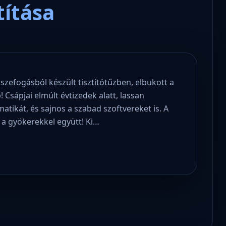
títása
sszefogásból készült tisztítótűzben, elbukott a
 Csápjai elmúlt évtizedek alatt, lassan
atikát, és sajnos a szabad szoftvereket is. A
, a gyökerekkel együtt! Ki…