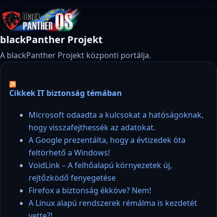
blackPanther Projekt
A blackPanther Projekt központi portálja.
Cikkek IT biztonság témában
Microsoft odaadta a kulcsokat a hatóságoknak,
hogy visszafejthessék az adatokat.
A Google prezentálta, hogy a évtizedek óta
feltörhető a Windows!
VoidLink – A felhőalapú környezetek új,
rejtőzködő fenyegetése
Firefox a biztonság ékköve? Nem!
A Linux alapú rendszerek rémálma is kezdetét
vette?!