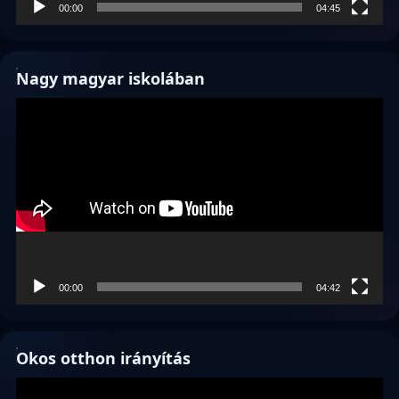
00:00
04:45
Nagy magyar iskolában
Videólejátszó
00:00
04:42
Okos otthon irányítás
Videólejátszó