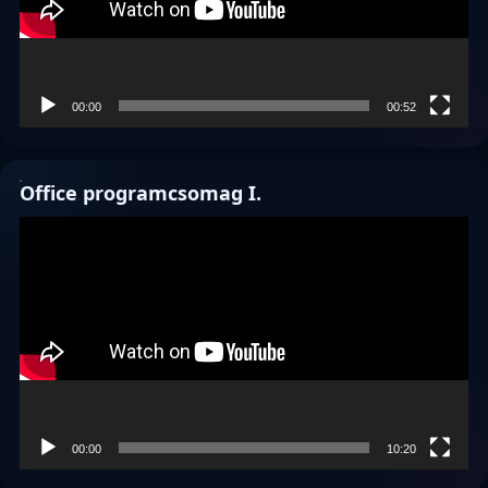
00:00
00:52
Office programcsomag I.
Videólejátszó
00:00
10:20