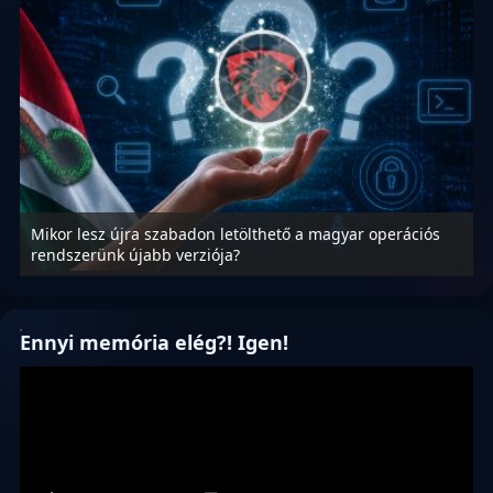
Mikor lesz újra szabadon letölthető a magyar operációs
A
rendszerünk újabb verziója?
m
Ennyi memória elég?! Igen!
Videólejátszó