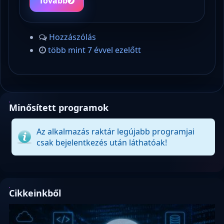
Tovább
Hozzászólás
több mint 7 évvel ezelőtt
Minősített programok
Az alkalmazás raktár legújabb programjai
csak bejelentkezés után láthatóak!
Cikkeinkből