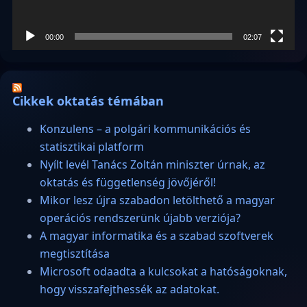
00:00
02:07
Cikkek oktatás témában
Konzulens – a polgári kommunikációs és
statisztikai platform
Nyílt levél Tanács Zoltán miniszter úrnak, az
oktatás és függetlenség jövőjéről!
Mikor lesz újra szabadon letölthető a magyar
operációs rendszerünk újabb verziója?
A magyar informatika és a szabad szoftverek
megtisztítása
Microsoft odaadta a kulcsokat a hatóságoknak,
hogy visszafejthessék az adatokat.