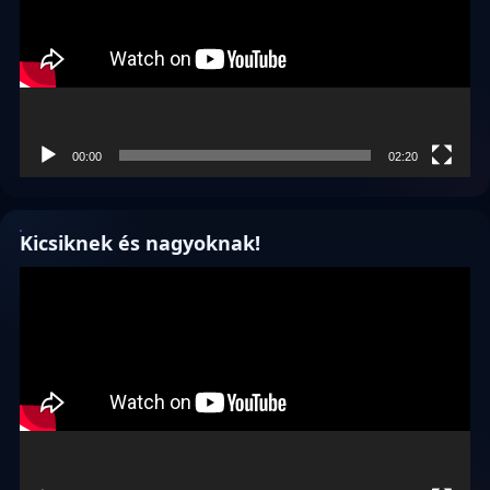
00:00
02:20
Kicsiknek és nagyoknak!
Videólejátszó