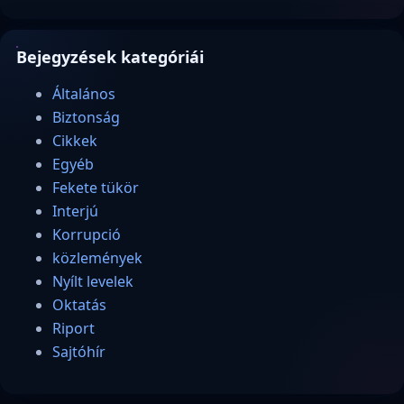
Bejegyzések kategóriái
Általános
Biztonság
Cikkek
Egyéb
Fekete tükör
Interjú
Korrupció
közlemények
Nyílt levelek
Oktatás
Riport
Sajtóhír