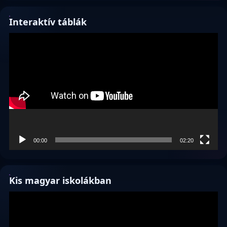
Interaktív táblák
Videólejátszó
00:00
02:20
Kis magyar iskolákban
Videólejátszó