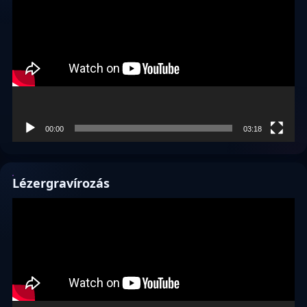
00:00
03:18
Lézergravírozás
Videólejátszó