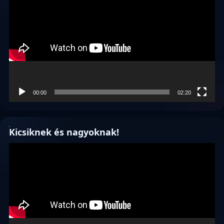
00:00
02:20
Kicsiknek és nagyoknak!
Videólejátszó