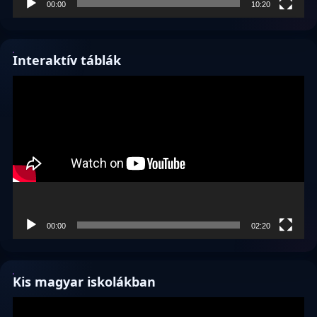
00:00
10:20
Interaktív táblák
Videólejátszó
00:00
02:20
Kis magyar iskolákban
Videólejátszó