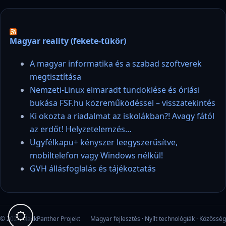
Magyar reality (fekete-tükör)
A magyar informatika és a szabad szoftverek
megtisztítása
Nemzeti-Linux elmaradt tündöklése és óriási
bukása FSF.hu közreműködéssel – visszatekintés
Ki okozta a riadalmat az iskolákban?! Avagy fától
az erdőt! Helyzetelemzés…
Ügyfélkapu+ kényszer leegyszerűsítve,
mobiltelefon vagy Windows nélkül!
GVH állásfoglalás és tájékoztatás
© 2026 blackPanther Projekt
Magyar fejlesztés · Nyílt technológiák · Közösség