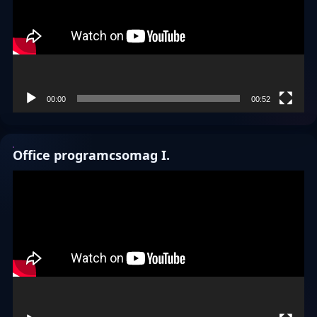
00:00
00:52
Office programcsomag I.
Videólejátszó