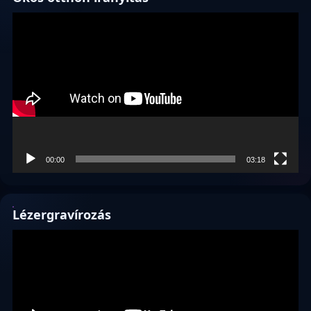
Videólejátszó
00:00
03:18
Lézergravírozás
Videólejátszó