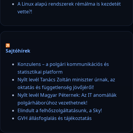
A Linux alapú rendszerek rémálma is kezdetét
vette?!
Sajtóhírek
Konzulens – a polgári kommunikációs és
statisztikai platform
Nyílt levél Tanács Zoltán miniszter úrnak, az
oktatás és függetlenség jövőjéről!
Nyílt levél Magyar Péternek: Az IT anomáliák
polgárháborúhoz vezethetnek!
Elindult a felhőszolgáltatásunk, a Sky!
GVH állásfoglalás és tájékoztatás