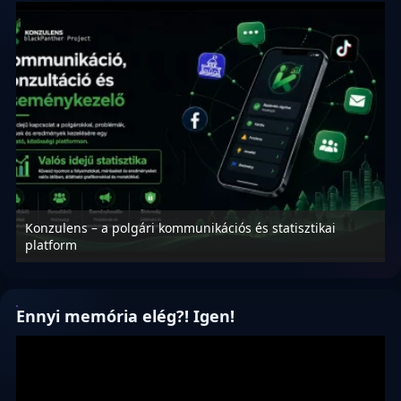
Konzulens – a polgári kommunikációs és statisztikai
N
platform
f
Ennyi memória elég?! Igen!
Videólejátszó