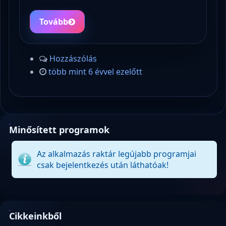
Tovább
Hozzászólás
több mint 6 évvel ezelőtt
Minősített programok
Az alkalmazás raktár legújabb programjai
csak bejelentkezés után láthatóak!
Cikkeinkből