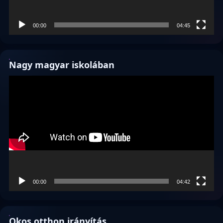
00:00
04:45
Nagy magyar iskolában
Videólejátszó
00:00
04:42
Okos otthon irányítás