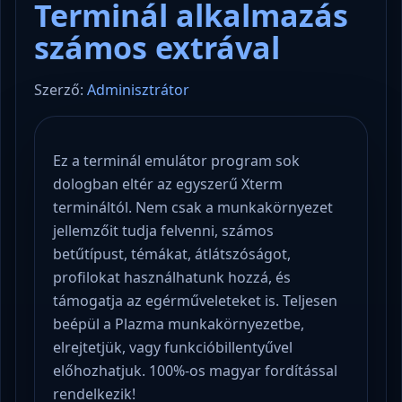
Terminál alkalmazás
számos extrával
Szerző:
Adminisztrátor
Ez a terminál emulátor program sok
dologban eltér az egyszerű Xterm
termináltól. Nem csak a munkakörnyezet
jellemzőit tudja felvenni, számos
betűtípust, témákat, átlátszóságot,
profilokat használhatunk hozzá, és
támogatja az egérműveleteket is. Teljesen
beépül a Plazma munkakörnyezetbe,
elrejtetjük, vagy funkcióbillentyűvel
előhozhatjuk. 100%-os magyar fordítással
rendelkezik!