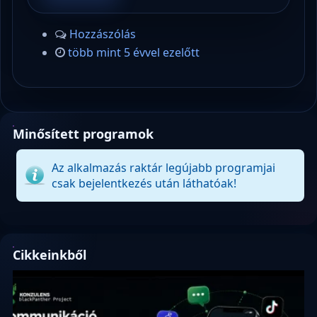
Hozzászólás
több mint 5 évvel ezelőtt
Minősített programok
Az alkalmazás raktár legújabb programjai
csak bejelentkezés után láthatóak!
Cikkeinkből