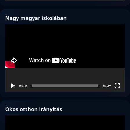
Nagy magyar iskolában
Videólejátszó
00:00
04:42
Okos otthon irányítás
Videólejátszó