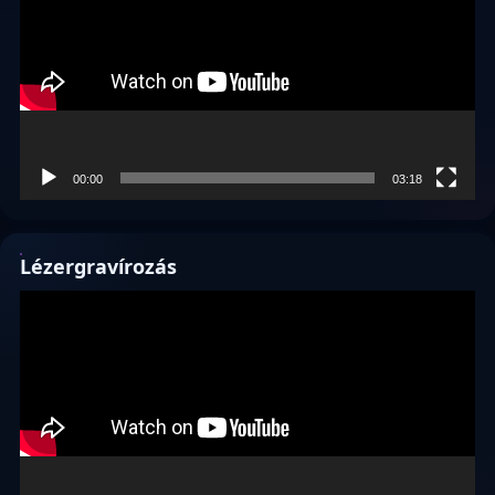
00:00
03:18
Lézergravírozás
Videólejátszó