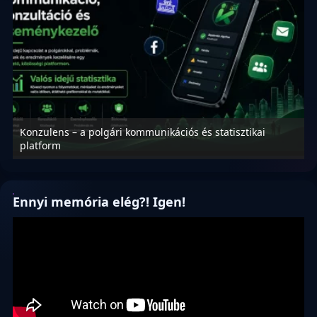
Konzulens – a polgári kommunikációs és statisztikai
N
platform
f
Ennyi memória elég?! Igen!
Videólejátszó