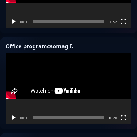
00:00
00:52
Office programcsomag I.
Videólejátszó
00:00
10:20