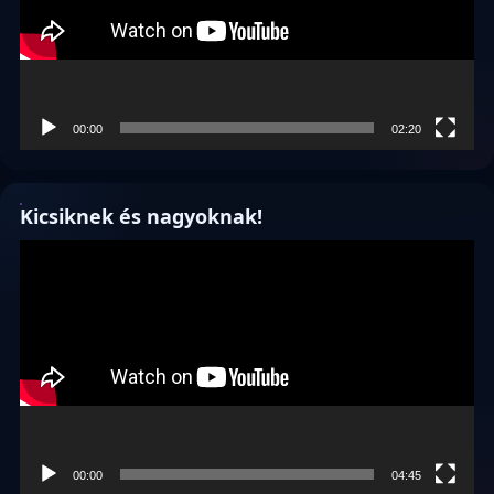
00:00
02:20
Kicsiknek és nagyoknak!
Videólejátszó
00:00
04:45