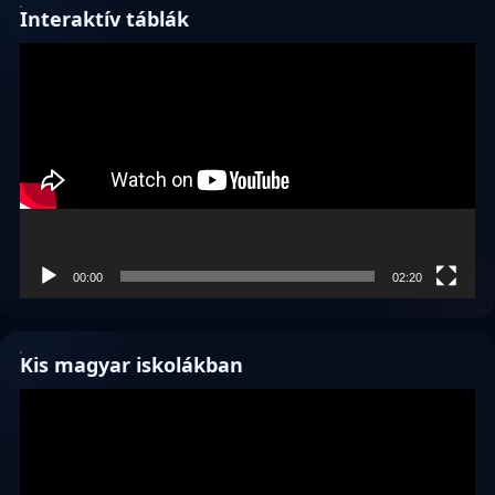
Interaktív táblák
Videólejátszó
00:00
02:20
Kis magyar iskolákban
Videólejátszó