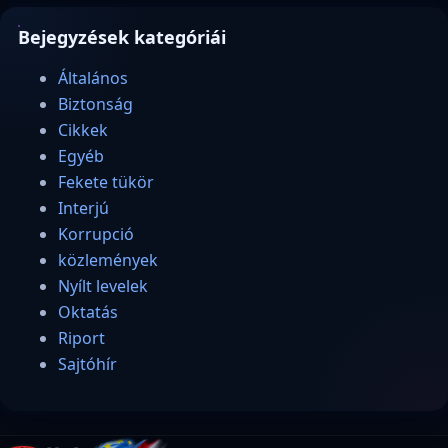
Bejegyzések kategóriái
Általános
Biztonság
Cikkek
Egyéb
Fekete tükör
Interjú
Korrupció
közlemények
Nyílt levelek
Oktatás
Riport
Sajtóhír