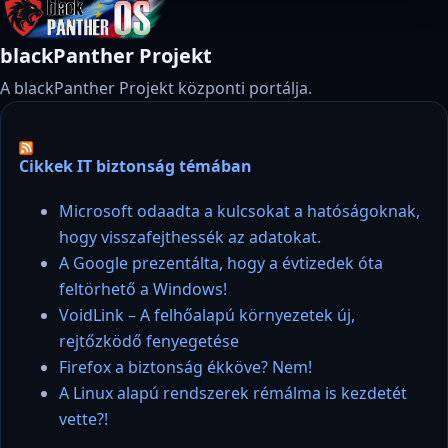
blackPanther Projekt
A blackPanther Projekt központi portálja.
Cikkek IT biztonság témában
Microsoft odaadta a kulcsokat a hatóságoknak,
hogy visszafejthessék az adatokat.
A Google prezentálta, hogy a évtizedek óta
feltörhető a Windows!
VoidLink – A felhőalapú környezetek új,
rejtőzködő fenyegetése
Firefox a biztonság ékköve? Nem!
A Linux alapú rendszerek rémálma is kezdetét
vette?!