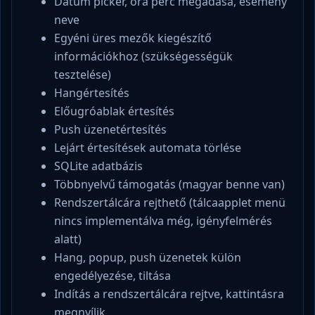
Dátum picker, óra perc megadása, esemény
neve
Egyéni üres mezők kiegészítő
információkhoz (szükségességük
tesztelése)
Hangértesítés
Előugróablak értesítés
Push üzenetértesítés
Lejárt értesítések automata törlése
SQLite adatbázis
Többnyelvű támogatás (magyar benne van)
Rendszertálcára rejthető (tálcaapplet menü
nincs implementálva még, igényfelmérés
alatt)
Hang, popup, push üzenetek külön
engedélyezése, tiltása
Indítás a rendszertálcára rejtve, kattintásra
megnyílik