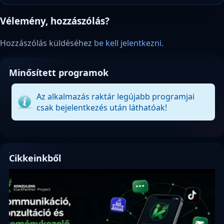
Vélemény, hozzászólás?
Hozzászólás küldéséhez
be kell jelentkezni
.
Minősített programok
Az alkalmazás raktár legújabb programjai
csak bejelentkezés után láthatóak!
Cikkeinkből