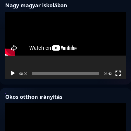
Nagy magyar iskolában
Videólejátszó
00:00
04:42
Okos otthon irányítás
Videólejátszó