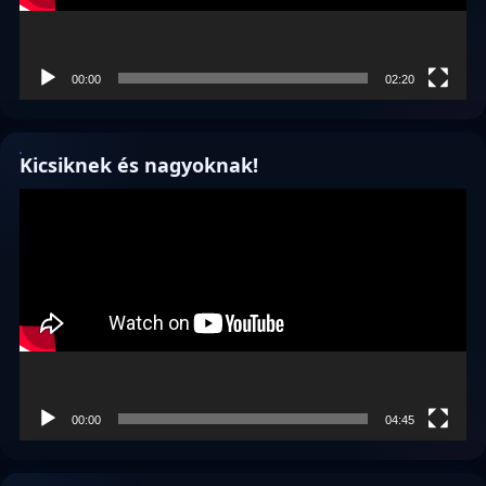
00:00
02:20
Kicsiknek és nagyoknak!
Videólejátszó
00:00
04:45