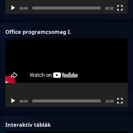
00:00
00:52
Office programcsomag I.
Videólejátszó
00:00
10:20
Interaktív táblák