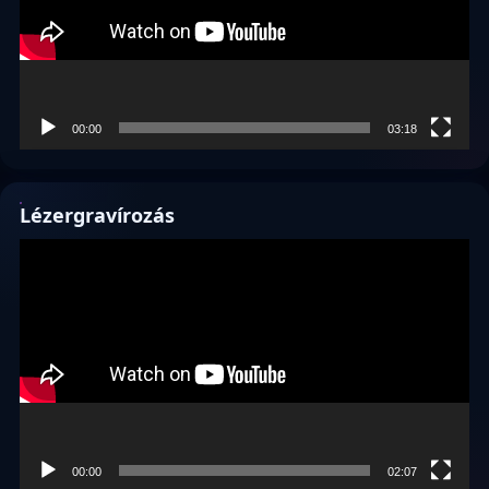
00:00
03:18
Lézergravírozás
Videólejátszó
00:00
02:07