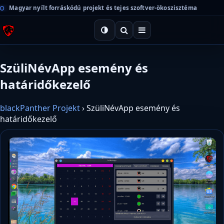
Magyar nyílt forráskódú projekt és tejes szoftver-ökoszisztéma
SzüliNévApp esemény és
határidőkezelő
blackPanther Projekt
›
SzüliNévApp esemény és
határidőkezelő