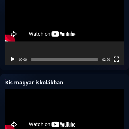
Videólejátszó
00:00
02:20
Kis magyar iskolákban
Videólejátszó