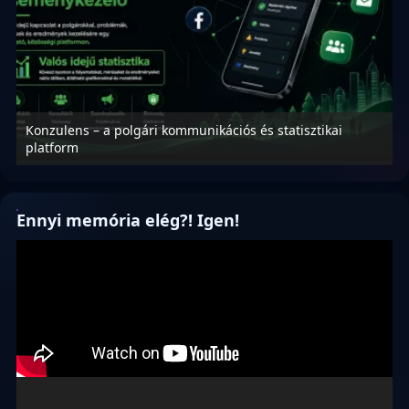
Konzulens – a polgári kommunikációs és statisztikai
N
platform
f
Ennyi memória elég?! Igen!
Videólejátszó