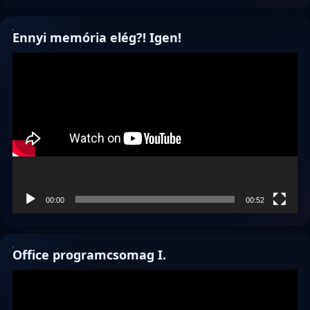
Ennyi memória elég?! Igen!
Videólejátszó
00:00
00:52
Office programcsomag I.
Videólejátszó