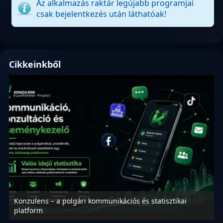
Az alkalmazás raktár legújabb programjai
csak bejelentkezés után láthatóak!
Cikkeinkből
Konzulens – a polgári kommunikációs és statisztikai
N
platform
f