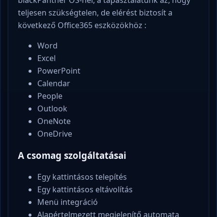
blackPanther OS-nél, a tapasztalatunk az, hogy
teljesen szükségtelen, de elérést biztosít a
következő Office365 eszközökhöz :
Word
Excel
PowerPoint
Calendar
People
Outlook
OneNote
OneDrive
A csomag szolgáltatásai
Egy kattintásos telepítés
Egy kattintásos eltávolítás
Menü integráció
Alapértelmezett megjelenítő automata