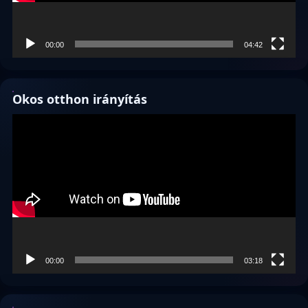
00:00
04:42
Okos otthon irányítás
Videólejátszó
00:00
03:18