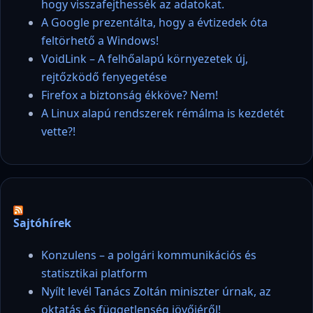
hogy visszafejthessék az adatokat.
A Google prezentálta, hogy a évtizedek óta
feltörhető a Windows!
VoidLink – A felhőalapú környezetek új,
rejtőzködő fenyegetése
Firefox a biztonság ékköve? Nem!
A Linux alapú rendszerek rémálma is kezdetét
vette?!
Sajtóhírek
Konzulens – a polgári kommunikációs és
statisztikai platform
Nyílt levél Tanács Zoltán miniszter úrnak, az
oktatás és függetlenség jövőjéről!