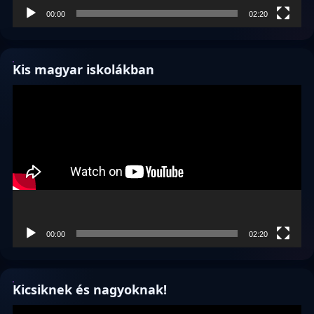
00:00
02:20
Kis magyar iskolákban
Videólejátszó
00:00
02:20
Kicsiknek és nagyoknak!
Videólejátszó