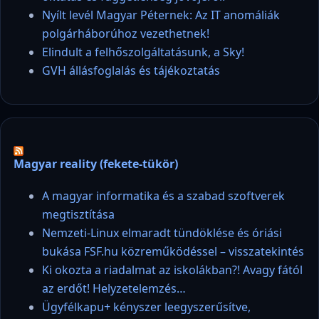
Nyílt levél Magyar Péternek: Az IT anomáliák
polgárháborúhoz vezethetnek!
Elindult a felhőszolgáltatásunk, a Sky!
GVH állásfoglalás és tájékoztatás
Magyar reality (fekete-tükör)
A magyar informatika és a szabad szoftverek
megtisztítása
Nemzeti-Linux elmaradt tündöklése és óriási
bukása FSF.hu közreműködéssel – visszatekintés
Ki okozta a riadalmat az iskolákban?! Avagy fától
az erdőt! Helyzetelemzés…
Ügyfélkapu+ kényszer leegyszerűsítve,