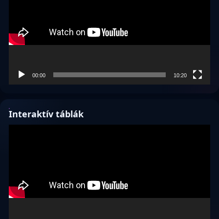
00:00
10:20
Interaktív táblák
Videólejátszó