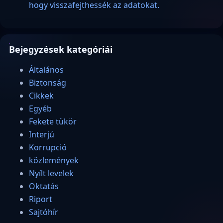
hogy visszafejthessék az adatokat.
Bejegyzések kategóriái
Általános
Biztonság
Cikkek
Egyéb
Fekete tükör
Interjú
Korrupció
közlemények
Nyílt levelek
Oktatás
Riport
Sajtóhír