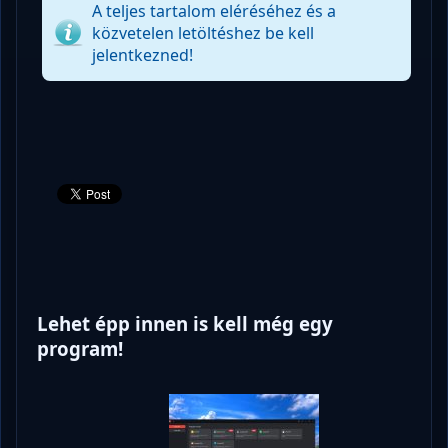
A teljes tartalom eléréséhez és a
közvetelen letöltéshez be kell
jelentkezned!
Lehet épp innen is kell még egy
program!