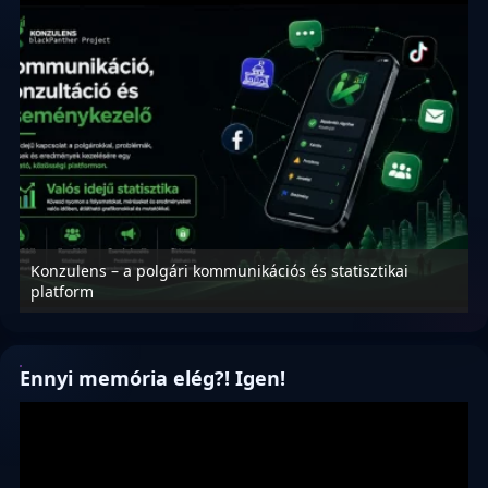
Konzulens – a polgári kommunikációs és statisztikai
N
platform
f
Ennyi memória elég?! Igen!
Videólejátszó