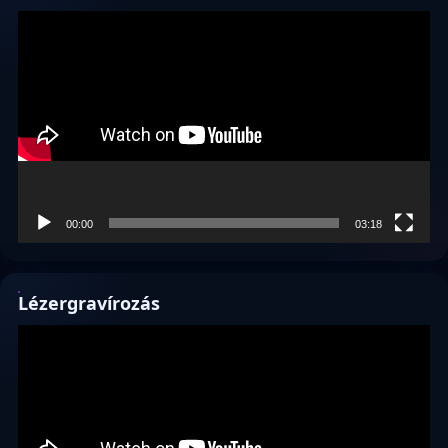
Videólejátszó
00:00
03:18
Lézergravírozás
Videólejátszó