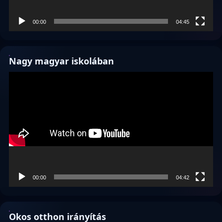
00:00
04:45
Nagy magyar iskolában
Videólejátszó
00:00
04:42
Okos otthon irányítás