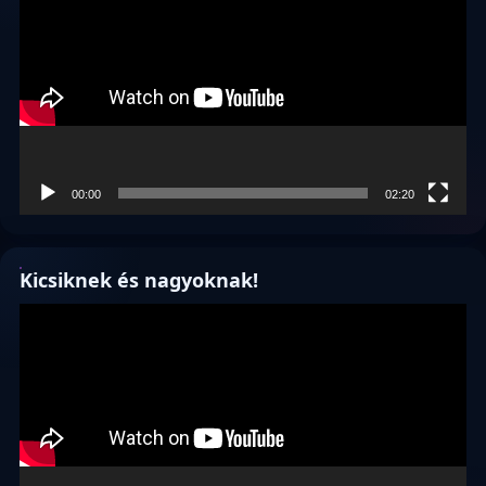
00:00
02:20
Kicsiknek és nagyoknak!
Videólejátszó