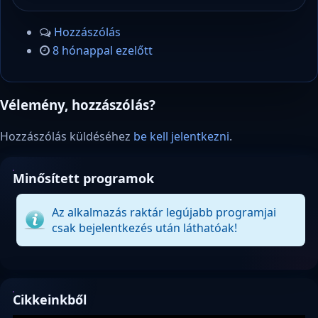
Hozzászólás
8 hónappal ezelőtt
Vélemény, hozzászólás?
Hozzászólás küldéséhez
be kell jelentkezni
.
Minősített programok
Az alkalmazás raktár legújabb programjai
csak bejelentkezés után láthatóak!
Cikkeinkből