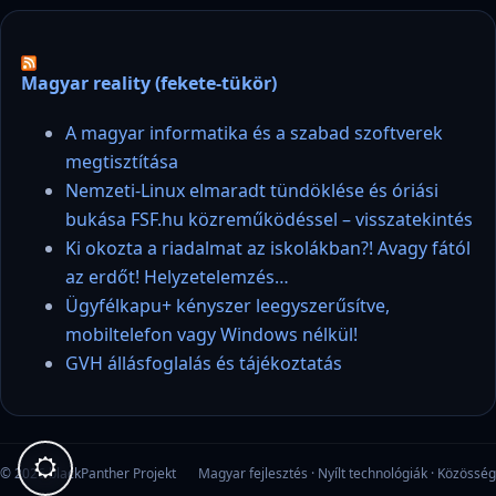
Magyar reality (fekete-tükör)
A magyar informatika és a szabad szoftverek
megtisztítása
Nemzeti-Linux elmaradt tündöklése és óriási
bukása FSF.hu közreműködéssel – visszatekintés
Ki okozta a riadalmat az iskolákban?! Avagy fától
az erdőt! Helyzetelemzés…
Ügyfélkapu+ kényszer leegyszerűsítve,
mobiltelefon vagy Windows nélkül!
GVH állásfoglalás és tájékoztatás
© 2026 blackPanther Projekt
Magyar fejlesztés · Nyílt technológiák · Közösség