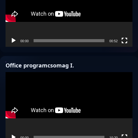
00:00
00:52
Office programcsomag I.
Videólejátszó
00:00
10:20