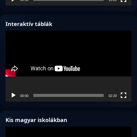
Interaktív táblák
Videólejátszó
00:00
02:20
Kis magyar iskolákban
Videólejátszó