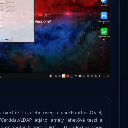
Microsoft odaadta a kulcsokat a
hatóságoknak, hogy visszafejthessék az
adatokat.
vertől?! Itt a lehetőség a blackPanther OS-el,
arddav/LDAP átjáró, amely lehetővé teszi a
ő és naptár klienst, például: Thunderbird vagy