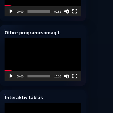
00:00
00:52
Office programcsomag I.
Videólejátszó
00:00
10:20
Interaktív táblák
Videólejátszó