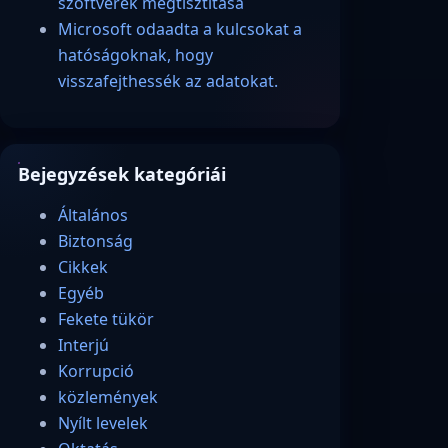
szoftverek megtisztítása
Microsoft odaadta a kulcsokat a
hatóságoknak, hogy
visszafejthessék az adatokat.
Bejegyzések kategóriái
Általános
Biztonság
Cikkek
Egyéb
Fekete tükör
Interjú
Korrupció
közlemények
Nyílt levelek