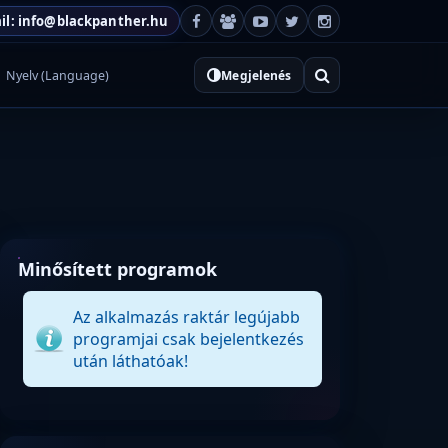
il: info@blackpanther.hu
Nyelv (Language)
Megjelenés
Minősített programok
Az alkalmazás raktár legújabb
programjai csak bejelentkezés
után láthatóak!