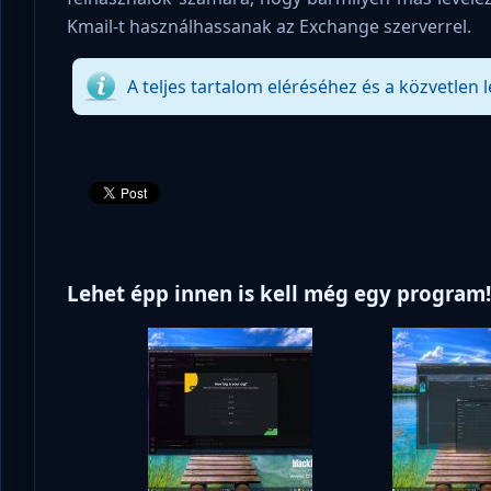
Kmail-t használhassanak az Exchange szerverrel.
A teljes tartalom eléréséhez és a közvetlen l
Lehet épp innen is kell még egy program