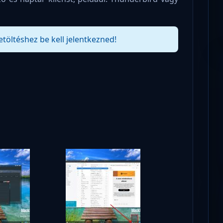
etöltéshez be kell jelentkezned!
!