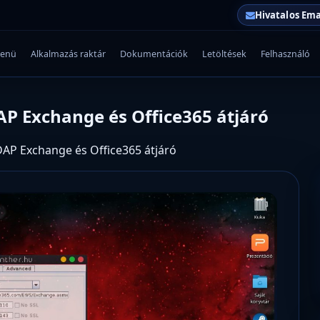
Hivatalos Ema
enü
Alkalmazás raktár
Dokumentációk
Letöltések
Felhasználó
 Exchange és Office365 átjáró
P Exchange és Office365 átjáró