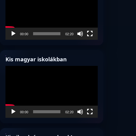
00:00
02:20
Kis magyar iskolákban
Videólejátszó
00:00
02:20