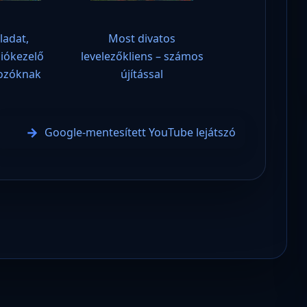
ladat,
Most divatos
iókezelő
levelezőkliens – számos
kozóknak
újítással
Google-mentesített YouTube lejátszó