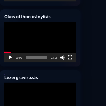
Okos otthon irányítás
Videólejátszó
00:00
03:18
Lézergravírozás
Videólejátszó