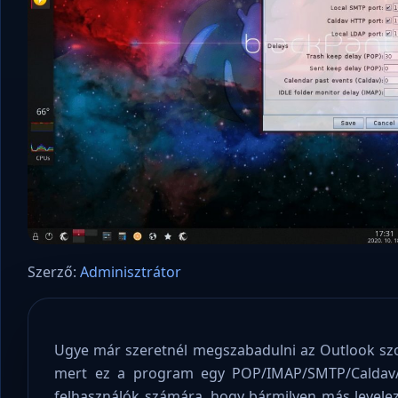
Szerző:
Adminisztrátor
Ugye már szeretnél megszabadulni az Outlook szoft
mert ez a program egy POP/IMAP/SMTP/Caldav/C
felhasználók számára, hogy bármilyen más levelez