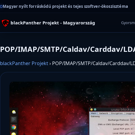
Magyar nyílt forráskódú projekt és tejes szoftver-ökoszisztéma
blackPanther Projekt - Magyarország
Gyorsm
POP/IMAP/SMTP/Caldav/Carddav/LDAP
blackPanther Projekt
›
POP/IMAP/SMTP/Caldav/Carddav/LDA