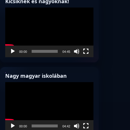
Kicsiknek és nagyoknak!
Videólejátszó
00:00
04:45
Nagy magyar iskolában
Videólejátszó
00:00
04:42