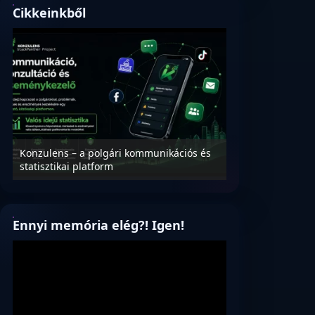
Cikkeinkből
Konzulens – a polgári kommunikációs és
Nyílt levél Tanác
statisztikai platform
az oktatás és füg
Ennyi memória elég?! Igen!
Videólejátszó