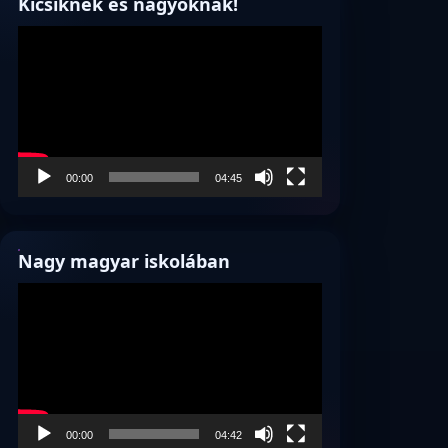
Kicsiknek és nagyoknak!
Videólejátszó
00:00
04:45
Nagy magyar iskolában
Videólejátszó
00:00
04:42