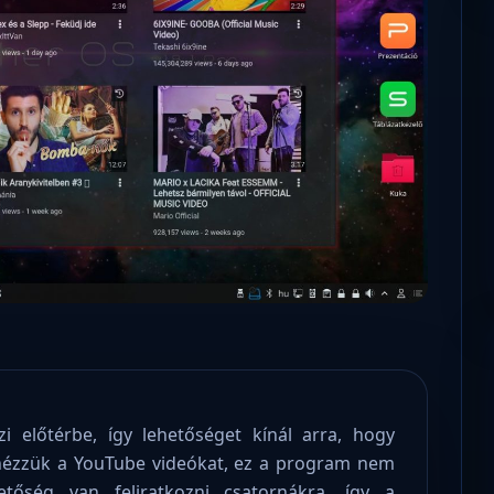
Microsoft odaadta a kulcsokat a
hatóságoknak, hogy visszafejthessék az
adatokat.
i előtérbe, így lehetőséget kínál arra, hogy
nézzük a YouTube videókat, ez a program nem
tőség van feliratkozni csatornákra, így a