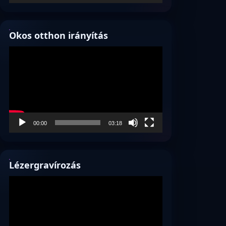
Okos otthon irányítás
Videólejátszó
00:00
03:18
Lézergravírozás
Videólejátszó