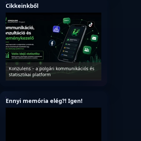
Cikkeinkből
Konzulens – a polgári kommunikációs és
Nyílt levél Tanác
statisztikai platform
az oktatás és füg
Ennyi memória elég?! Igen!
Videólejátszó