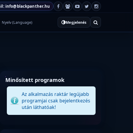
il: info@blackpanther.hu
Nyelv (Language)
Megjelenés
Minősített programok
Az alkalmazás raktár legújabb
programjai csak bejelentkezés
után láthatóak!