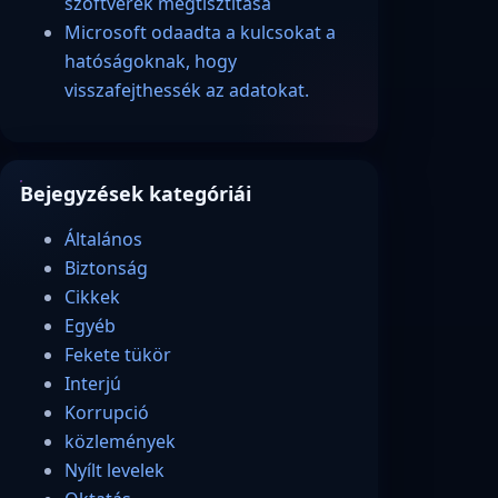
szoftverek megtisztítása
Microsoft odaadta a kulcsokat a
hatóságoknak, hogy
visszafejthessék az adatokat.
Bejegyzések kategóriái
Általános
Biztonság
Cikkek
Egyéb
Fekete tükör
Interjú
Korrupció
közlemények
Nyílt levelek