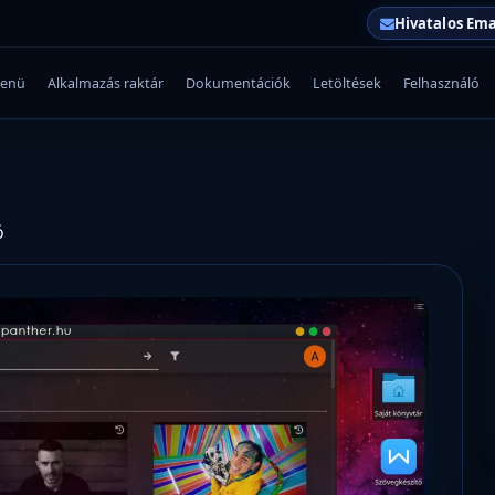
Hivatalos Ema
enü
Alkalmazás raktár
Dokumentációk
Letöltések
Felhasználó
ó