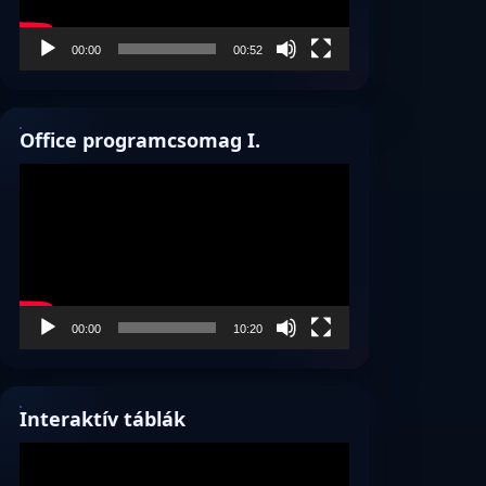
00:00
00:52
Office programcsomag I.
Videólejátszó
00:00
10:20
Interaktív táblák
Videólejátszó