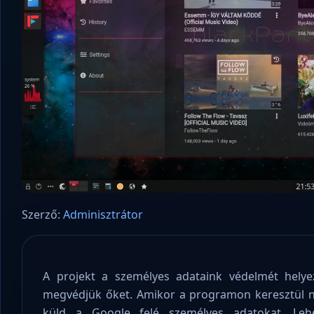
Szerző:
Adminisztrátor
A projekt a személyes adataink védelmét helyez
megvédjük őket. Amikor a programon keresztül 
küld a Google felé személyes adatokat. Lehe