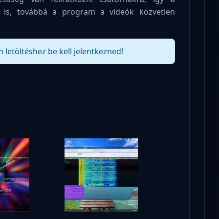
ra is, továbbá a program a videók közvetlen
n letöltéshez be kell jelentkezned!
!