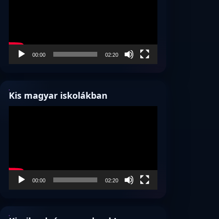
00:00
02:20
Kis magyar iskolákban
Videólejátszó
00:00
02:20