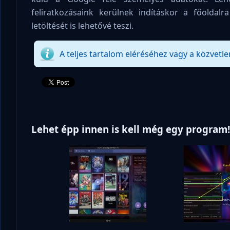
feliratkozásaink kerülnek indításkor a főoldal
letöltését is lehetővé teszi.
A teljes tartalom eléréséhez vagy a közvetle
Lehet épp innen is kell még egy program