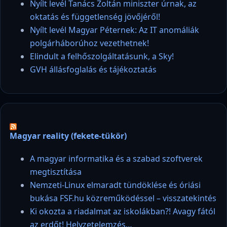
Nyílt levél Tanács Zoltán miniszter úrnak, az
oktatás és függetlenség jövőjéről!
Nyílt levél Magyar Péternek: Az IT anomáliák
polgárháborúhoz vezethetnek!
Elindult a felhőszolgáltatásunk, a Sky!
GVH állásfoglalás és tájékoztatás
Magyar reality (fekete-tükör)
A magyar informatika és a szabad szoftverek
megtisztítása
Nemzeti-Linux elmaradt tündöklése és óriási
bukása FSF.hu közreműködéssel – visszatekintés
Ki okozta a riadalmat az iskolákban?! Avagy fától
az erdőt! Helyzetelemzés…