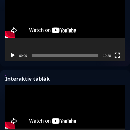
00:00
10:20
Interaktív táblák
Videólejátszó