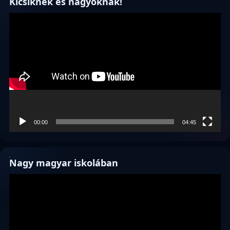
Kicsiknek és nagyoknak!
Videólejátszó
00:00
04:45
Nagy magyar iskolában
Videólejátszó