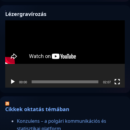
Lézergravírozás
Videólejátszó
00:00
02:07
Cikkek oktatás témában
Konzulens – a polgári kommunikációs és
statisztikai platform