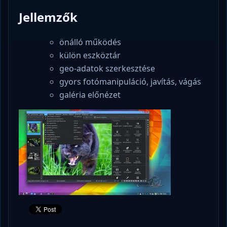
Jellemzők
önálló működés
külön eszköztár
geo-adatok szerkesztése
gyors fotómanipuláció, javítás, vágás
galéria előnézet