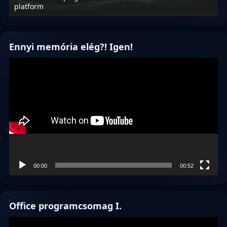
platform
f
Ennyi memória elég?! Igen!
Videólejátszó
00:00
00:52
Office programcsomag I.
Videólejátszó