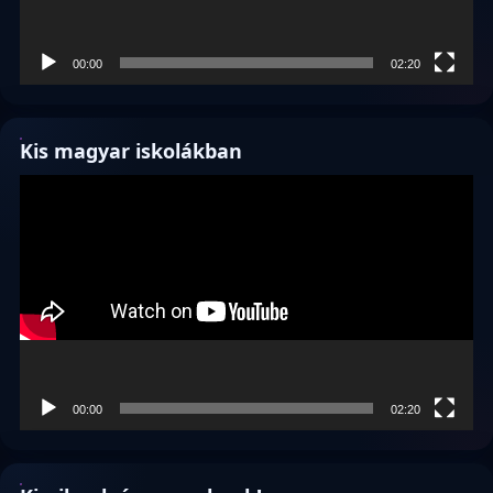
00:00
02:20
Kis magyar iskolákban
Videólejátszó
00:00
02:20