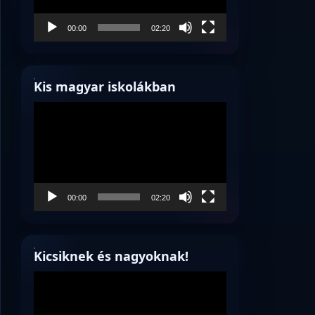
00:00
02:20
Kis magyar iskolákban
Videólejátszó
00:00
02:20
Kicsiknek és nagyoknak!
Videólejátszó