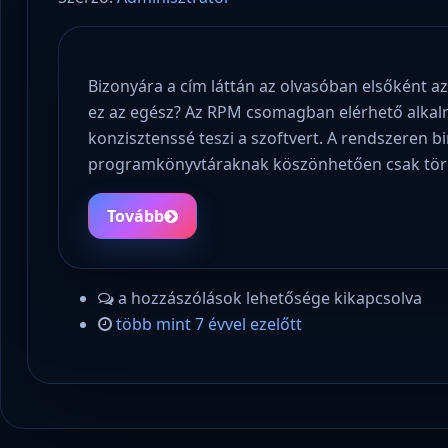
Bizonyára a cím láttán az olvasóban elsőként az
ez az egész? Az RPM csomagban elérhető alkal
konzisztenssé teszi a szoftvert. A rendszeren b
programkönyvtáraknak köszönhetően csak tör
Tovább
a hozzászólások lehetősége kikapcsolva
több mint 7 évvel ezelőtt