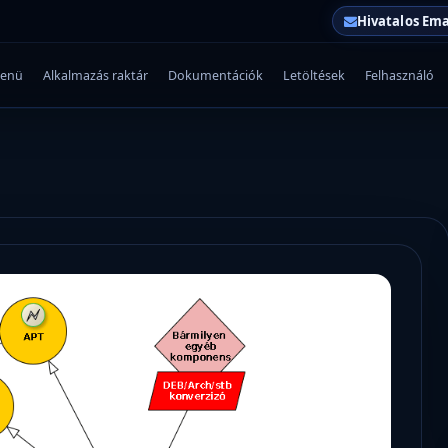
Hivatalos Ema
enü
Alkalmazás raktár
Dokumentációk
Letöltések
Felhasználó