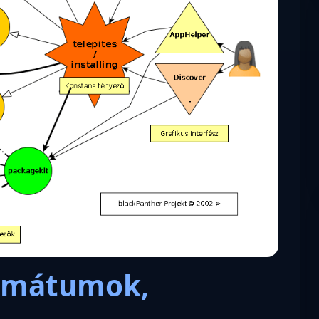
Microsoft odaadta a kulcsokat a
hatóságoknak, hogy visszafejth
az adatokat.
ormátumok,