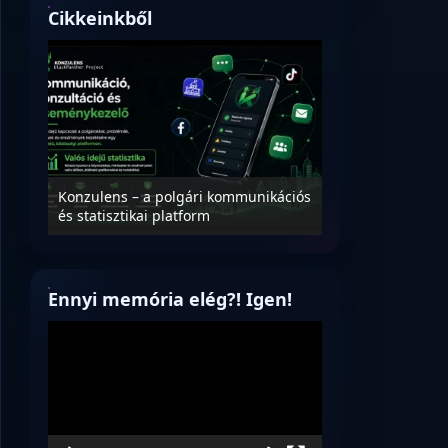
Cikkeinkből
Nyílt levél Tanác
essék
Konzulens – a polgári kommunikációs
úrnak, az oktatá
és statisztikai platform
jövőjéről!
Ennyi memória elég?! Igen!
Videólejátszó