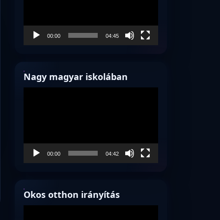
00:00
04:45
Nagy magyar iskolában
Videólejátszó
00:00
04:42
Okos otthon irányítás
Videólejátszó