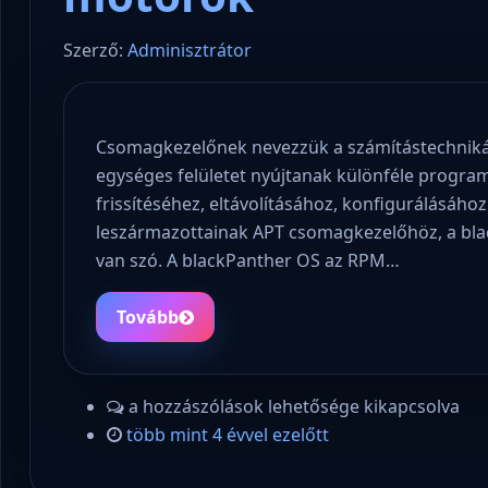
Szerző:
Adminisztrátor
Csomagkezelőnek nevezzük a számítástechniká
egységes felületet nyújtanak különféle progra
frissítéséhez, eltávolításához, konfigurálásához.
leszármazottainak APT csomagkezelőhöz, a blac
van szó. A blackPanther OS az RPM…
Tovább
a hozzászólások lehetősége kikapcsolva
több mint 4 évvel ezelőtt