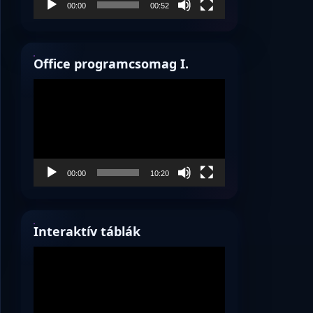
00:00
00:52
Office programcsomag I.
Videólejátszó
00:00
10:20
Interaktív táblák
Videólejátszó