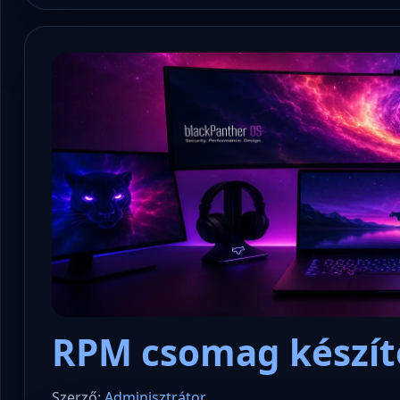
RPM csomag készít
Szerző:
Adminisztrátor