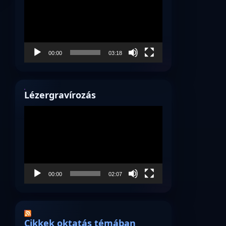
00:00
03:18
Lézergravírozás
Videólejátszó
00:00
02:07
Cikkek oktatás témában