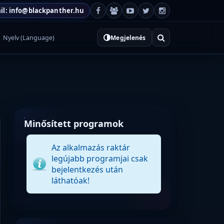
il: info@blackpanther.hu
Nyelv (Language)
Megjelenés
Minősített programok
Az alkalmazás raktár
legújabb programjai csak
bejelentkezés után
láthatóak!