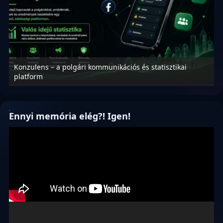
Konzulens – a polgári kommunikációs és statisztikai
N
platform
f
Ennyi memória elég?! Igen!
Videólejátszó