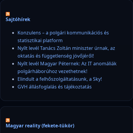
Sajtóhírek
Konzulens – a polgári kommunikációs és
statisztikai platform
Nyílt levél Tanács Zoltán miniszter úrnak, az
oktatás és függetlenség jövőjéről!
Nyílt levél Magyar Péternek: Az IT anomáliák
polgárháborúhoz vezethetnek!
Elindult a felhőszolgáltatásunk, a Sky!
GVH állásfoglalás és tájékoztatás
Magyar reality (fekete-tükör)