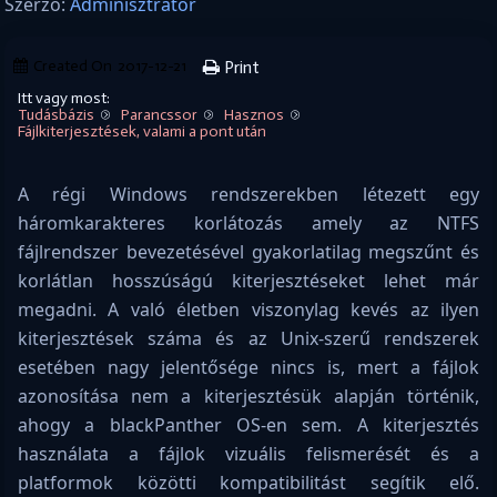
Szerző:
Adminisztrátor
Created On
2017-12-21
Print
Itt vagy most:
Tudásbázis
Parancssor
Hasznos
Fájlkiterjesztések, valami a pont után
A régi Windows rendszerekben létezett egy
háromkarakteres korlátozás amely az NTFS
fájlrendszer bevezetésével gyakorlatilag megszűnt és
korlátlan hosszúságú kiterjesztéseket lehet már
megadni. A való életben viszonylag kevés az ilyen
kiterjesztések száma és az Unix-szerű rendszerek
esetében nagy jelentősége nincs is, mert a fájlok
azonosítása nem a kiterjesztésük alapján történik,
ahogy a blackPanther OS-en sem. A kiterjesztés
használata a fájlok vizuális felismerését és a
platformok közötti kompatibilitást segítik elő.