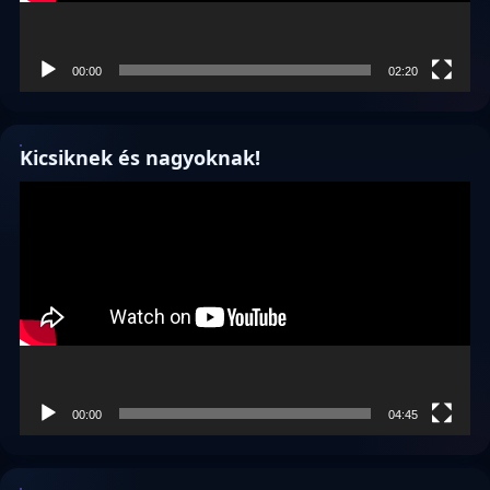
00:00
02:20
Kicsiknek és nagyoknak!
Videólejátszó
00:00
04:45