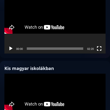
00:00
02:20
Kis magyar iskolákban
Videólejátszó