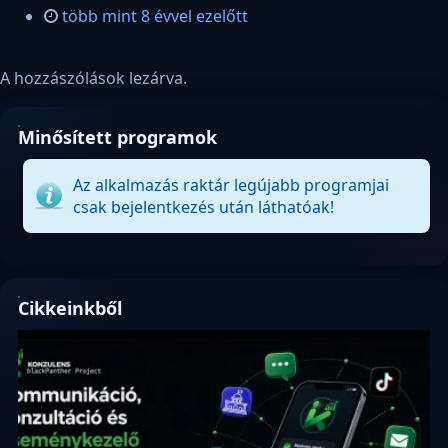
több mint 8 évvel ezelőtt
A hozzászólások lezárva.
Minősített programok
Az alkalmazás raktár legújabb programjai
csak bejelentkezés után láthatóak!
Cikkeinkből