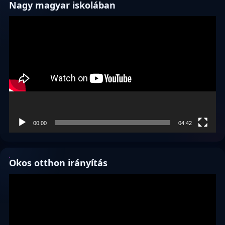
Nagy magyar iskolában
Videólejátszó
00:00
04:42
Okos otthon irányítás
Videólejátszó