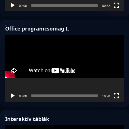
00:00
00:52
Office programcsomag I.
Videólejátszó
00:00
10:20
Interaktív táblák
Videólejátszó