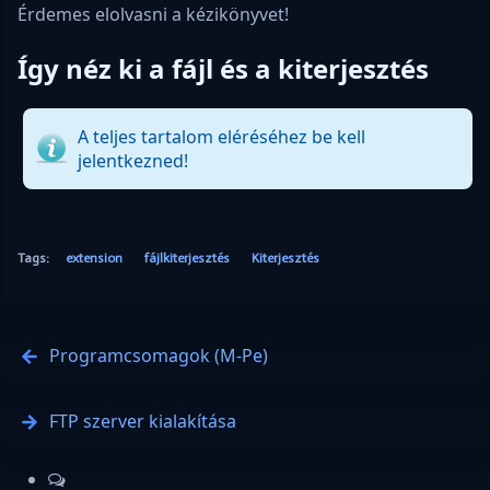
Érdemes elolvasni a kézikönyvet!
Így néz ki a fájl és a kiterjesztés
A teljes tartalom eléréséhez be kell
jelentkezned!
Tags:
extension
fájlkiterjesztés
Kiterjesztés
Programcsomagok (M-Pe)
FTP szerver kialakítása