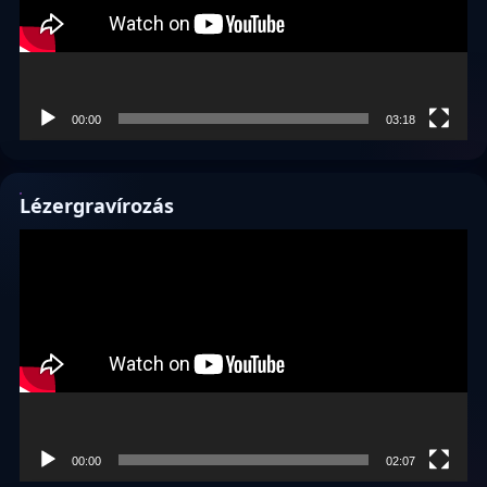
00:00
03:18
Lézergravírozás
Videólejátszó
00:00
02:07