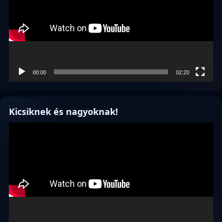
00:00
02:20
Kicsiknek és nagyoknak!
Videólejátszó