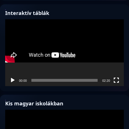
Interaktív táblák
Videólejátszó
00:00
02:20
Kis magyar iskolákban
Videólejátszó