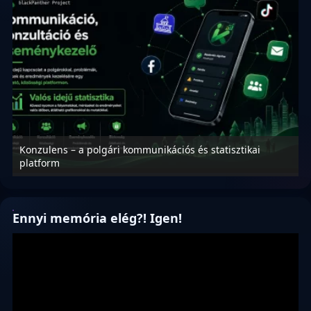
 statisztikai
Nyílt levél Tanács Zoltán miniszter úrnak, az
függetlenség jövőjéről!
Ennyi memória elég?! Igen!
Videólejátszó