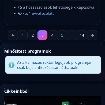
a hozzászólások lehetősége kikapcsolva
kb. 1 évvel ezelőtt
←
1
2
3
4
5
…
14
→
Minősített programok
Az alkalmazás raktár legújabb programjai
csak bejelentkezés után láthatóak!
Cikkeinkből