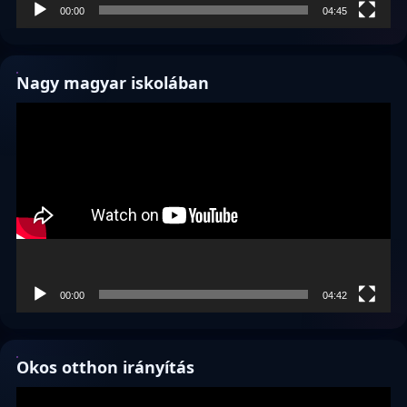
00:00
04:45
Nagy magyar iskolában
Videólejátszó
00:00
04:42
Okos otthon irányítás
Videólejátszó