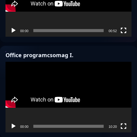
00:00
00:52
Office programcsomag I.
Videólejátszó
00:00
10:20