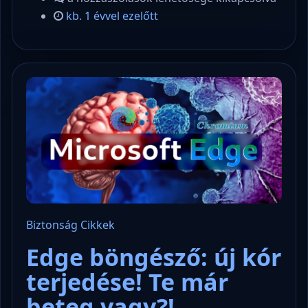
kb. 1 évvel ezelőtt
Biztonság
Cikkek
Edge böngésző: új kór
terjedése! Te már
beteg vagy?!