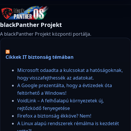
blackPanther Projekt
A blackPanther Projekt központi portálja.
Cikkek IT biztonság témában
Microsoft odaadta a kulcsokat a hatóságoknak,
hogy visszafejthessék az adatokat.
A Google prezentálta, hogy a évtizedek óta
feltörhető a Windows!
VoidLink – A felhőalapú környezetek új,
rejtőzködő fenyegetése
Firefox a biztonság ékköve? Nem!
A Linux alapú rendszerek rémálma is kezdetét
vette?!