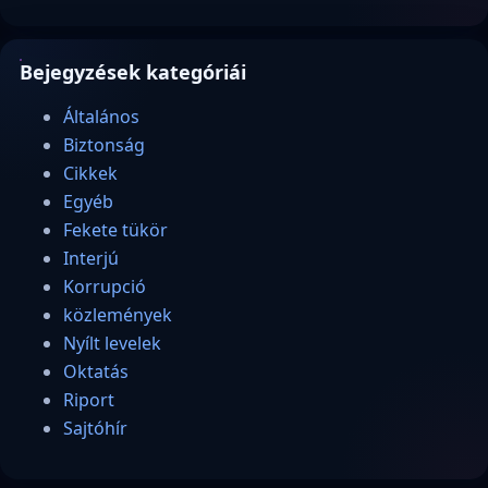
Bejegyzések kategóriái
Általános
Biztonság
Cikkek
Egyéb
Fekete tükör
Interjú
Korrupció
közlemények
Nyílt levelek
Oktatás
Riport
Sajtóhír