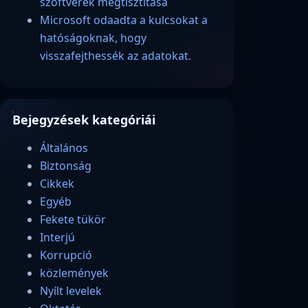
szoftverek megtisztítása
Microsoft odaadta a kulcsokat a
hatóságoknak, hogy
visszafejthessék az adatokat.
Bejegyzések kategóriái
Általános
Biztonság
Cikkek
Egyéb
Fekete tükör
Interjú
Korrupció
közlemények
Nyílt levelek