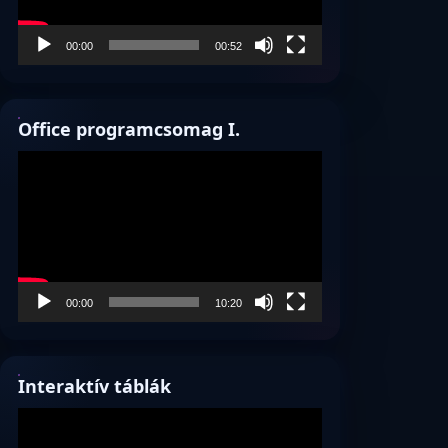
00:00
00:52
Office programcsomag I.
Videólejátszó
00:00
10:20
Interaktív táblák
Videólejátszó