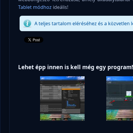
Tablet módhoz
ideális!
A teljes tartalom eléréséhez és a közvetlen l
Lehet épp innen is kell még egy program