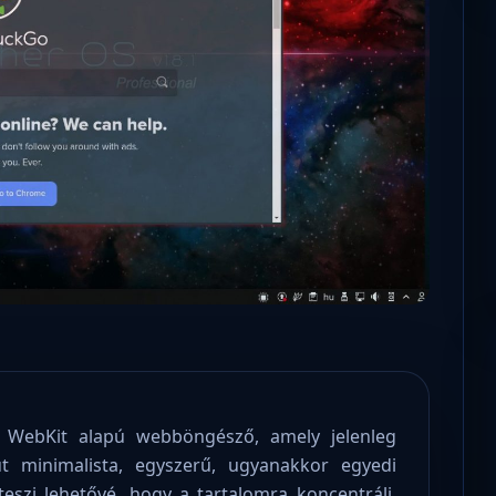
Microsoft odaadta a kulcsokat a
hatóságoknak, hogy visszafejthessék az
adatokat.
ű WebKit alapú webböngésző, amely jelenleg
t minimalista, egyszerű, ugyanakkor egyedi
eszi lehetővé, hogy a tartalomra koncentrálj.