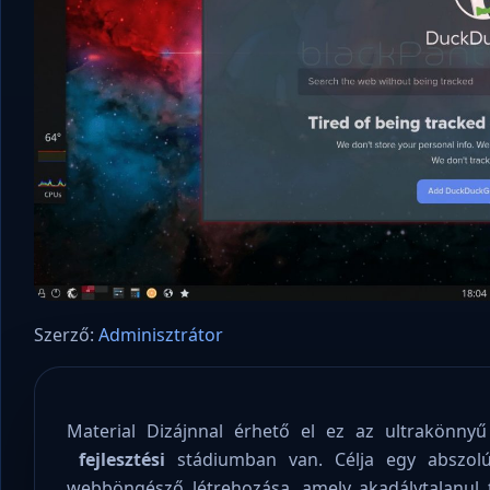
Szerző:
Adminisztrátor
Material Dizájnnal érhető el ez az ultrakönny
fejlesztési
stádiumban van. Célja egy abszolú
webböngésző létrehozása, amely akadálytalanul t