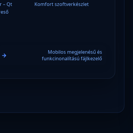
r – Qt
Komfort szoftverkészlet
reső
Mobilos megjelenésű és
funkcinonalítású fájlkezelő