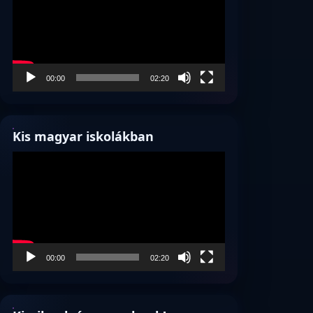
00:00
02:20
Kis magyar iskolákban
Videólejátszó
00:00
02:20