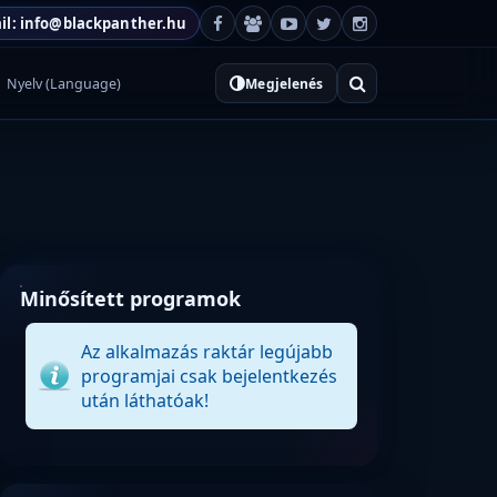
il: info@blackpanther.hu
Nyelv (Language)
Megjelenés
Minősített programok
Az alkalmazás raktár legújabb
programjai csak bejelentkezés
után láthatóak!