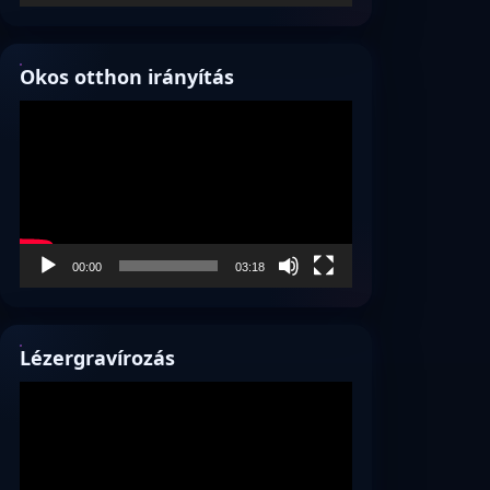
Okos otthon irányítás
Videólejátszó
00:00
03:18
Lézergravírozás
Videólejátszó