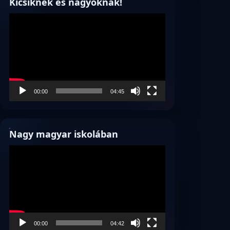
Kicsiknek és nagyoknak!
Videólejátszó
00:00
04:45
Nagy magyar iskolában
Videólejátszó
00:00
04:42