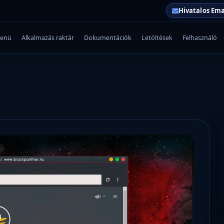
Hivatalos Ema
enü
Alkalmazás raktár
Dokumentációk
Letöltések
Felhasználó