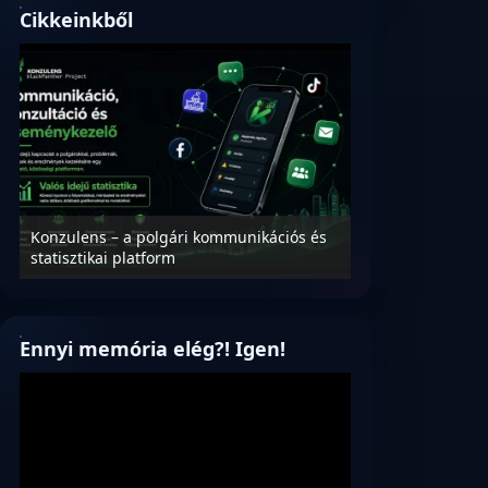
Cikkeinkből
Konzulens – a polgári kommunikációs és
Nyílt levél Tanác
statisztikai platform
az oktatás és füg
Ennyi memória elég?! Igen!
Videólejátszó