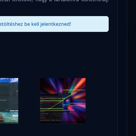
etöltéshez be kell jelentkezned!
!