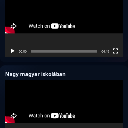
00:00
04:45
Nagy magyar iskolában
Videólejátszó