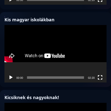
00:00
02:20
Kis magyar iskolákban
Videólejátszó
00:00
02:20
Kicsiknek és nagyoknak!
Videólejátszó