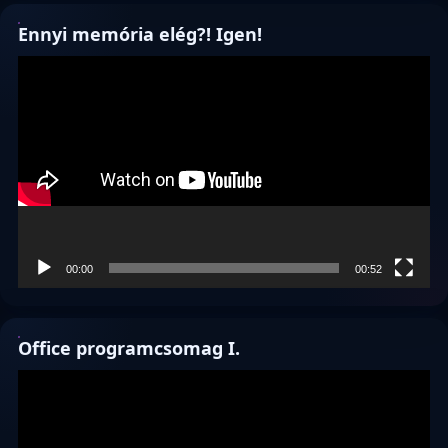
Ennyi memória elég?! Igen!
Videólejátszó
00:00
00:52
Office programcsomag I.
Videólejátszó