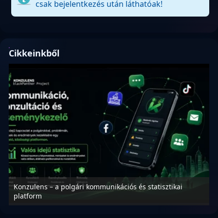
csak bejelentkezés után láthatóak!
Cikkeinkből
Konzulens – a polgári kommunikációs és statisztikai
N
platform
f