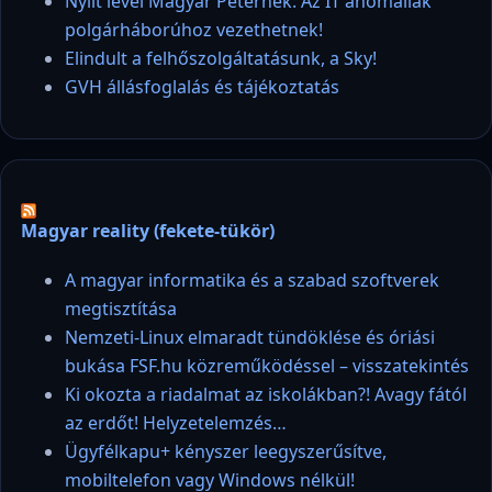
Nyílt levél Magyar Péternek: Az IT anomáliák
polgárháborúhoz vezethetnek!
Elindult a felhőszolgáltatásunk, a Sky!
GVH állásfoglalás és tájékoztatás
Magyar reality (fekete-tükör)
A magyar informatika és a szabad szoftverek
megtisztítása
Nemzeti-Linux elmaradt tündöklése és óriási
bukása FSF.hu közreműködéssel – visszatekintés
Ki okozta a riadalmat az iskolákban?! Avagy fától
az erdőt! Helyzetelemzés…
Ügyfélkapu+ kényszer leegyszerűsítve,
mobiltelefon vagy Windows nélkül!