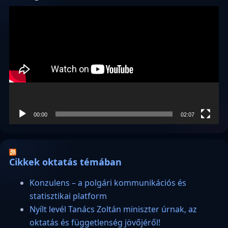
Videólejátszó
00:00
02:07
Cikkek oktatás témában
Konzulens – a polgári kommunikációs és
statisztikai platform
Nyílt levél Tanács Zoltán miniszter úrnak, az
oktatás és függetlenség jövőjéről!