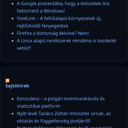
A Google prezentálta, hogy a évtizedek óta
feltörhető a Windows!
VoidLink – A felhőalapú környezetek új,
rejtőzködő fenyegetése
Firefox a biztonság ékköve? Nem!
A Linux alapú rendszerek rémálma is kezdetét
vette?!
Sajtóhírek
Konzulens – a polgári kommunikációs és
statisztikai platform
Nyílt levél Tanács Zoltán miniszter úrnak, az
oktatás és függetlenség jövőjéről!