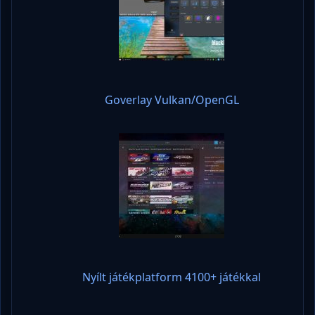
Goverlay Vulkan/OpenGL
Nyílt játékplatform 4100+ játékkal