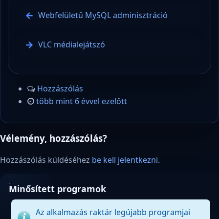
Webfelületű MySQL adminisztráció
VLC médialejátszó
Hozzászólás
több mint 6 évvel ezelőtt
Vélemény, hozzászólás?
Hozzászólás küldéséhez
be kell jelentkezni
.
Minősített programok
Az alkalmazás raktár legújabb programjai