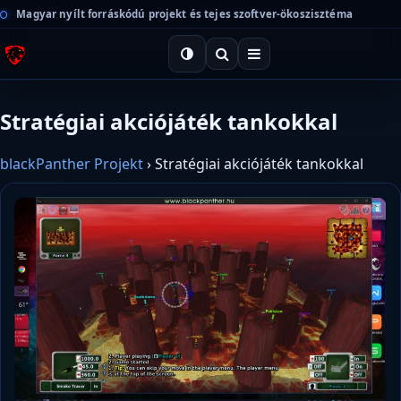
Magyar nyílt forráskódú projekt és tejes szoftver-ökoszisztéma
Stratégiai akciójáték tankokkal
blackPanther Projekt
›
Stratégiai akciójáték tankokkal