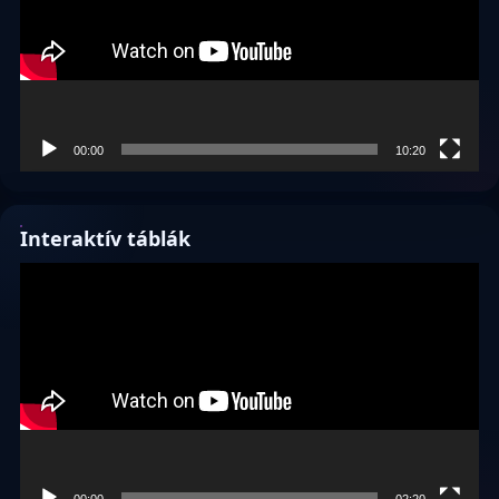
00:00
10:20
Interaktív táblák
Videólejátszó