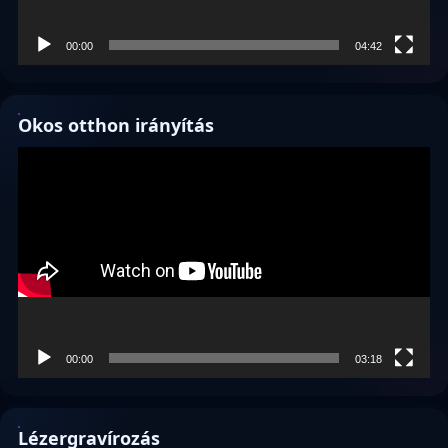
00:00
04:42
Okos otthon irányítás
Videólejátszó
00:00
03:18
Lézergravírozás