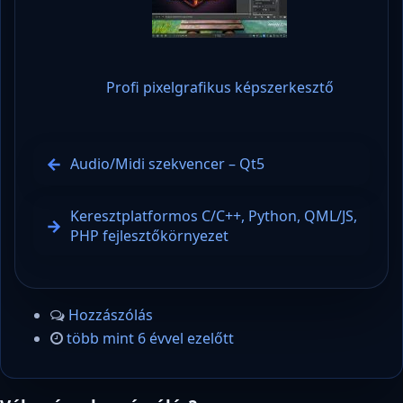
Profi pixelgrafikus képszerkesztő
Audio/Midi szekvencer – Qt5
Keresztplatformos C/C++, Python, QML/JS,
PHP fejlesztőkörnyezet
Hozzászólás
több mint 6 évvel ezelőtt