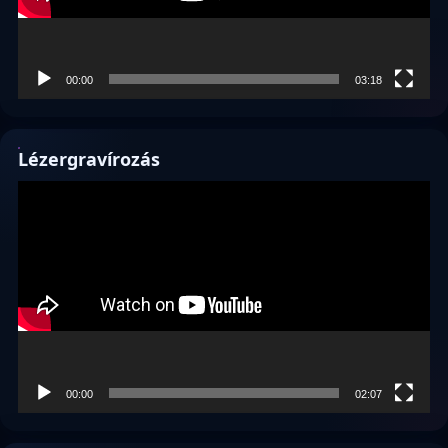
00:00
03:18
Lézergravírozás
Videólejátszó
00:00
02:07