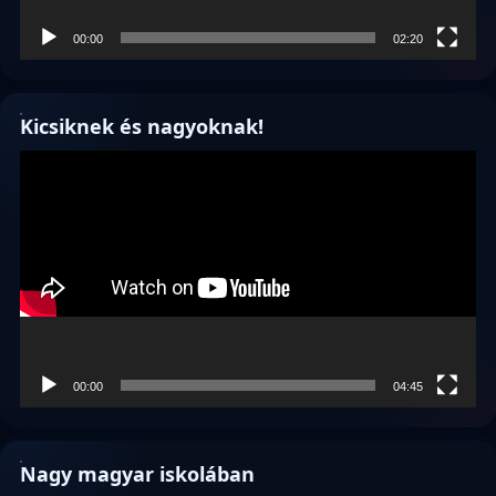
00:00
02:20
Kicsiknek és nagyoknak!
Videólejátszó
00:00
04:45
Nagy magyar iskolában