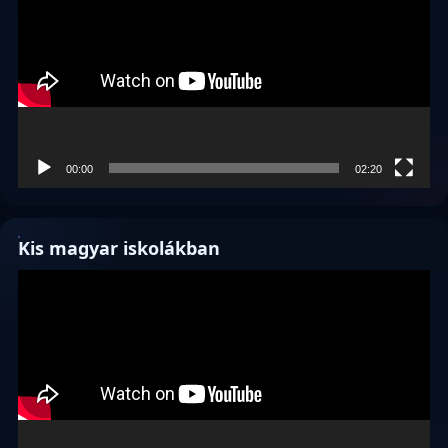
00:00
02:20
Kis magyar iskolákban
Videólejátszó