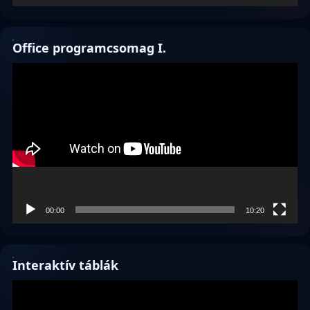
Office programcsomag I.
Videólejátszó
00:00
10:20
Interaktív táblák
Videólejátszó