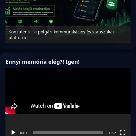
Konzulens – a polgári kommunikációs és statisztikai
N
platform
f
Ennyi memória elég?! Igen!
Videólejátszó
00:00
00:52