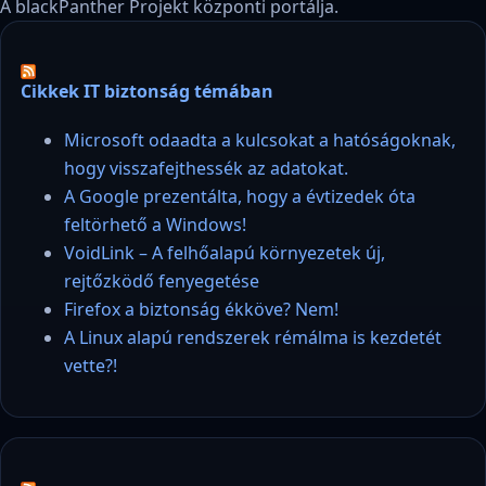
A blackPanther Projekt központi portálja.
Cikkek IT biztonság témában
Microsoft odaadta a kulcsokat a hatóságoknak,
hogy visszafejthessék az adatokat.
A Google prezentálta, hogy a évtizedek óta
feltörhető a Windows!
VoidLink – A felhőalapú környezetek új,
rejtőzködő fenyegetése
Firefox a biztonság ékköve? Nem!
A Linux alapú rendszerek rémálma is kezdetét
vette?!