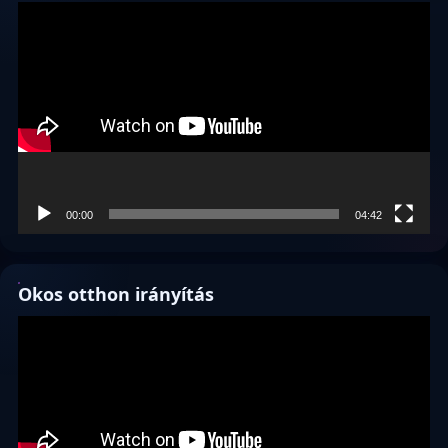
Videólejátszó
00:00
04:42
Okos otthon irányítás
Videólejátszó