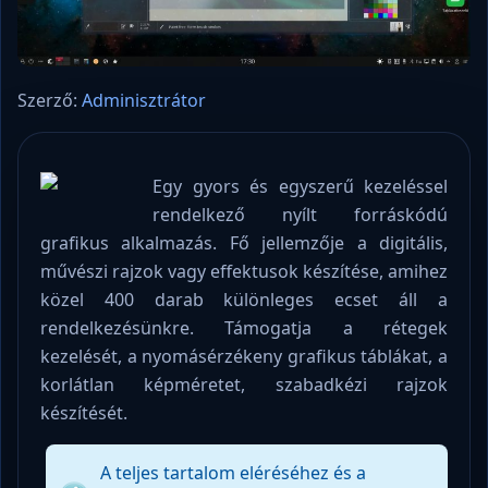
Szerző:
Adminisztrátor
Egy gyors és egyszerű kezeléssel
rendelkező nyílt forráskódú
grafikus alkalmazás. Fő jellemzője a digitális,
művészi rajzok vagy effektusok készítése, amihez
közel 400 darab különleges ecset áll a
rendelkezésünkre. Támogatja a rétegek
kezelését, a nyomásérzékeny grafikus táblákat, a
korlátlan képméretet, szabadkézi rajzok
készítését.
A teljes tartalom eléréséhez és a