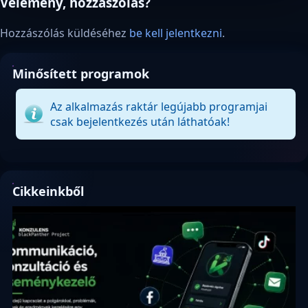
Vélemény, hozzászólás?
Hozzászólás küldéséhez
be kell jelentkezni
.
Minősített programok
Az alkalmazás raktár legújabb programjai
csak bejelentkezés után láthatóak!
Cikkeinkből