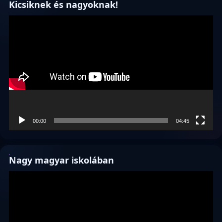
Kicsiknek és nagyoknak!
Videólejátszó
00:00
04:45
Nagy magyar iskolában
Videólejátszó