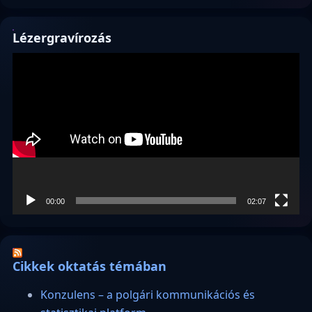
Lézergravírozás
Videólejátszó
00:00
02:07
Cikkek oktatás témában
Konzulens – a polgári kommunikációs és