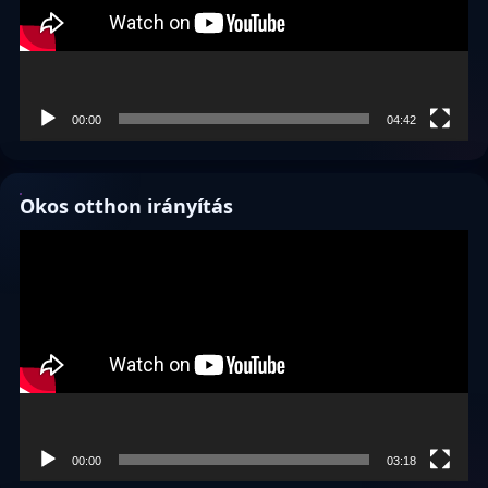
00:00
04:42
Okos otthon irányítás
Videólejátszó
00:00
03:18