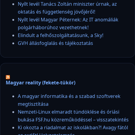
Nyílt levél Tanács Zoltán miniszter úrnak, az
oktatás és függetlenség jövőjéről!
Nyílt levél Magyar Péternek: Az IT anomáliák
polgárháborúhoz vezethetnek!
Elindult a felhőszolgáltatásunk, a Sky!
GVH állásfoglalás és tájékoztatás
Magyar reality (fekete-tükör)
A magyar informatika és a szabad szoftverek
megtisztítása
Nemzeti-Linux elmaradt tündöklése és óriási
bukása FSF.hu közreműködéssel – visszatekintés
Ki okozta a riadalmat az iskolákban?! Avagy fától