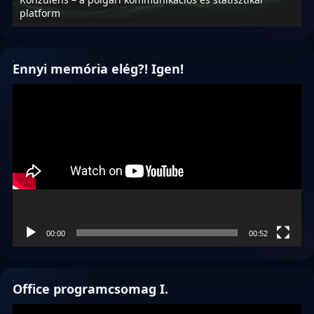
platform
f
Ennyi memória elég?! Igen!
Videólejátszó
00:00
00:52
Office programcsomag I.
Videólejátszó