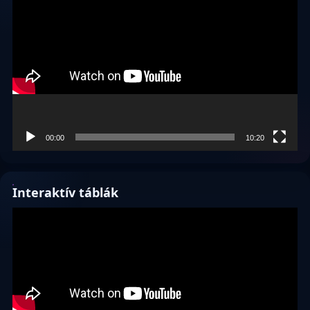
00:00
10:20
Interaktív táblák
Videólejátszó