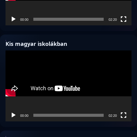
00:00
02:20
Kis magyar iskolákban
Videólejátszó
00:00
02:20