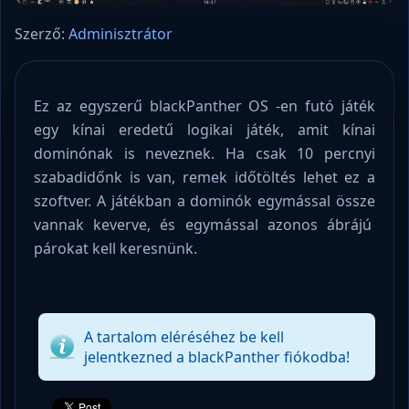
Szerző:
Adminisztrátor
Ez az egyszerű blackPanther OS -en futó játék
egy kínai eredetű logikai játék, amit kínai
dominónak is neveznek. Ha csak 10 percnyi
szabadidőnk is van, remek időtöltés lehet ez a
szoftver. A játékban a dominók egymással össze
vannak keverve, és egymással azonos ábrájú
párokat kell keresnünk.
A tartalom eléréséhez be kell
jelentkezned a blackPanther fiókodba!