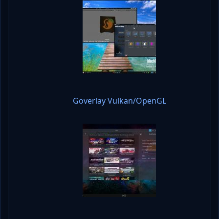
Goverlay Vulkan/OpenGL