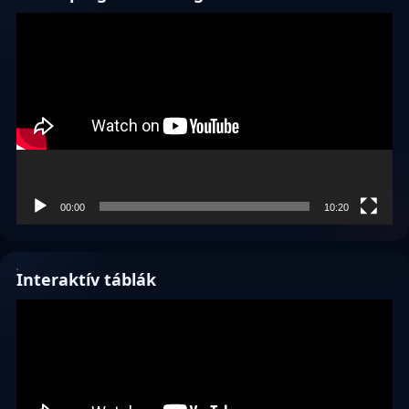
Videólejátszó
00:00
10:20
Interaktív táblák
Videólejátszó