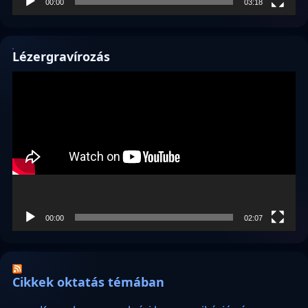
00:00
03:18
Lézergravírozás
Videólejátszó
00:00
02:07
Cikkek oktatás témában