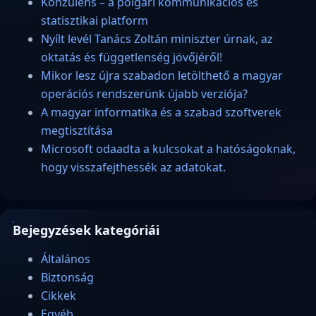
Konzulens – a polgári kommunikációs és
statisztikai platform
Nyílt levél Tanács Zoltán miniszter úrnak, az
oktatás és függetlenség jövőjéről!
Mikor lesz újra szabadon letölthető a magyar
operációs rendszerünk újabb verziója?
A magyar informatika és a szabad szoftverek
megtisztítása
Microsoft odaadta a kulcsokat a hatóságoknak,
hogy visszafejthessék az adatokat.
Bejegyzések kategóriái
Általános
Biztonság
Cikkek
Egyéb