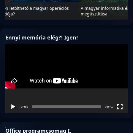
A magyar informatika és a szabad szoftverek
M
megtisztítása
v
Ennyi memória elég?! Igen!
Videólejátszó
00:00
00:52
Office programcsomag I.