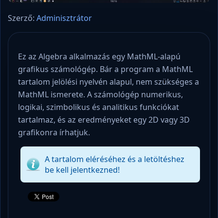
Szerző:
Adminisztrátor
Ez az Algebra alkalmazás egy MathML-alapú
grafikus számológép. Bár a program a MathML
tartalom jelölési nyelvén alapul, nem szükséges a
MathML ismerete. A számológép numerikus,
logikai, szimbolikus és analitikus funkciókat
tartalmaz, és az eredményeket egy 2D vagy 3D
grafikonra írhatjuk.
A tartalom eléréséhez és a letöltéshez
be kell jelentkezned!