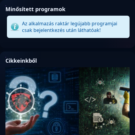
Minősített programok
Az alkalmazás raktár legújabb programjai
csak bejelentkezés után láthatóak!
Cikkeinkből