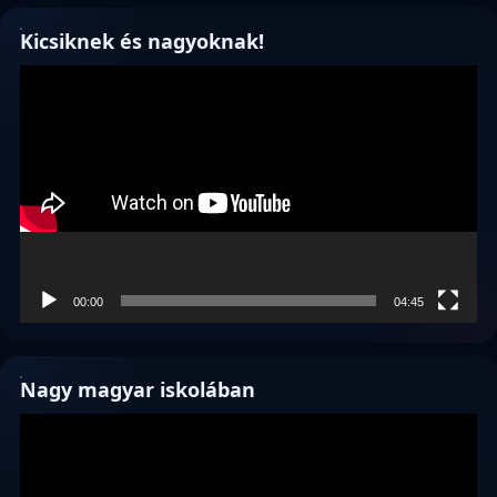
Kicsiknek és nagyoknak!
Videólejátszó
00:00
04:45
Nagy magyar iskolában
Videólejátszó