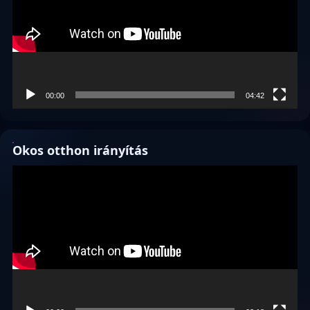
00:00
04:42
Okos otthon irányítás
Videólejátszó