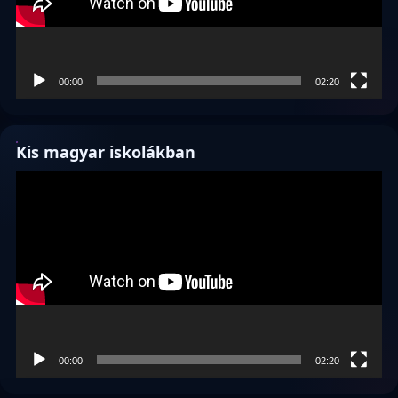
00:00
02:20
Kis magyar iskolákban
Videólejátszó
00:00
02:20