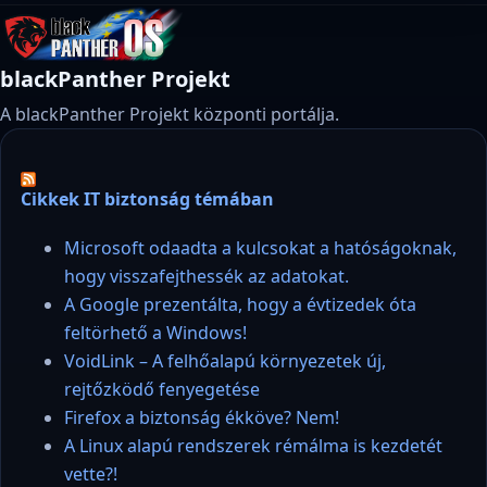
blackPanther Projekt
A blackPanther Projekt központi portálja.
Cikkek IT biztonság témában
Microsoft odaadta a kulcsokat a hatóságoknak,
hogy visszafejthessék az adatokat.
A Google prezentálta, hogy a évtizedek óta
feltörhető a Windows!
VoidLink – A felhőalapú környezetek új,
rejtőzködő fenyegetése
Firefox a biztonság ékköve? Nem!
A Linux alapú rendszerek rémálma is kezdetét
vette?!