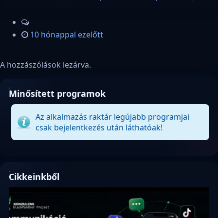
10 hónappal ezelőtt
A hozzászólások lezárva.
Minősített programok
Az alkalmazás raktár legújabb programjai
csak bejelentkezés után láthatóak!
Cikkeinkből