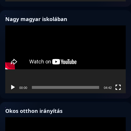
Nagy magyar iskolában
Videólejátszó
00:00
04:42
Okos otthon irányítás
Videólejátszó