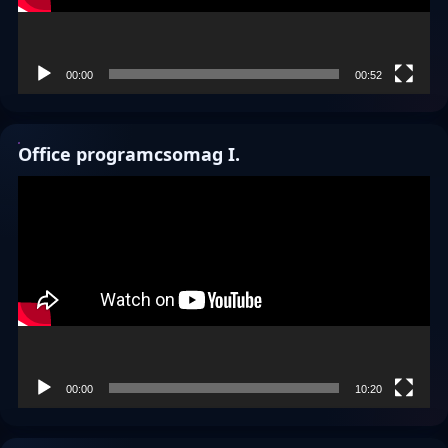
00:00
00:52
Office programcsomag I.
Videólejátszó
00:00
10:20