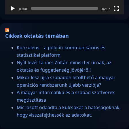
00:00
02:07
Cikkek oktatás témában
Konzulens – a polgári kommunikációs és
statisztikai platform
Nyílt levél Tanács Zoltán miniszter úrnak, az
oktatás és függetlenség jövőjéről!
Mikor lesz újra szabadon letölthető a magyar
operációs rendszerünk újabb verziója?
A magyar informatika és a szabad szoftverek
megtisztítása
Microsoft odaadta a kulcsokat a hatóságoknak,
hogy visszafejthessék az adatokat.