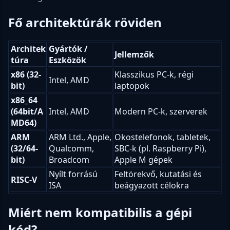
Fő architektúrák röviden
Architek
Gyártók /
Jellemzők
túra
Eszközök
x86 (32-
Klasszikus PC-k, régi
Intel, AMD
bit)
laptopok
x86_64
(64bit/A
Intel, AMD
Modern PC-k, szerverek
MD64)
ARM
ARM Ltd., Apple,
Okostelefonok, tabletek,
(32/64-
Qualcomm,
SBC-k (pl. Raspberry Pi),
bit)
Broadcom
Apple M gépek
Nyílt forrású
Feltörekvő, kutatási és
RISC-V
ISA
beágyazott célokra
Miért nem kompatibilis a gépi
kód?