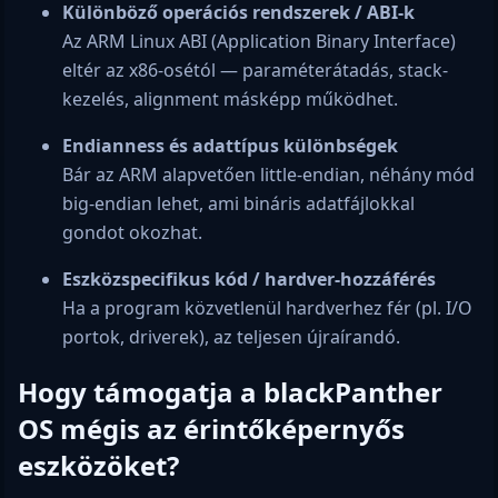
Különböző operációs rendszerek / ABI-k
Az ARM Linux ABI (Application Binary Interface)
eltér az x86-osétól — paraméterátadás, stack-
kezelés, alignment másképp működhet.
Endianness és adattípus különbségek
Bár az ARM alapvetően little-endian, néhány mód
big-endian lehet, ami bináris adatfájlokkal
gondot okozhat.
Eszközspecifikus kód / hardver-hozzáférés
Ha a program közvetlenül hardverhez fér (pl. I/O
portok, driverek), az teljesen újraírandó.
Hogy támogatja a blackPanther
OS mégis az érintőképernyős
eszközöket?