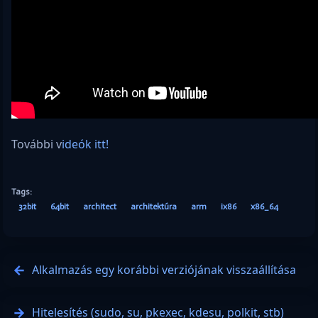
További v
ideók itt!
Tags:
32bit
64bit
architect
architektúra
arm
ix86
x86_64
Alkalmazás egy korábbi verziójának visszaállítása
Hitelesítés (sudo, su, pkexec, kdesu, polkit, stb)