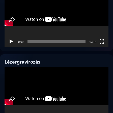
00:00
03:18
Lézergravírozás
Videólejátszó