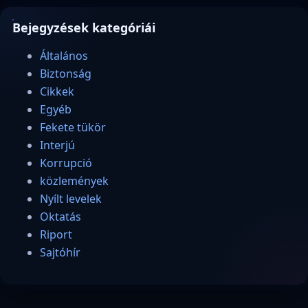
Bejegyzések kategóriái
Általános
Biztonság
Cikkek
Egyéb
Fekete tükör
Interjú
Korrupció
közlemények
Nyílt levelek
Oktatás
Riport
Sajtóhír