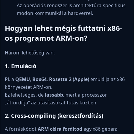
Az operációs rendszer is architektúra-specifikus
módon kommunikál a hardverrel.
Hogyan lehet mégis futtatni x86-
os programot ARM-on?
Három lehetőség van:
1.
Emuláció
Pl. a
QEMU
,
Box64
,
Rosetta 2 (Apple)
emulálja az x86
környezetet ARM-on.
Ez lehetséges, de
lassabb
, mert a processzor
„átfordítja” az utasításokat futás közben.
2.
Cross-compiling (keresztfordítás)
A forráskódot
ARM célra fordítod
egy x86 gépen: