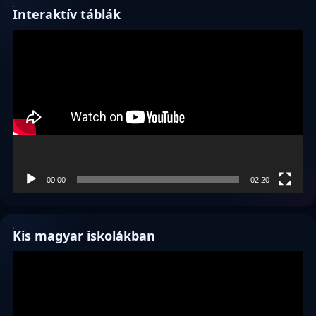
Interaktív táblák
Videólejátszó
00:00
02:20
Kis magyar iskolákban
Videólejátszó