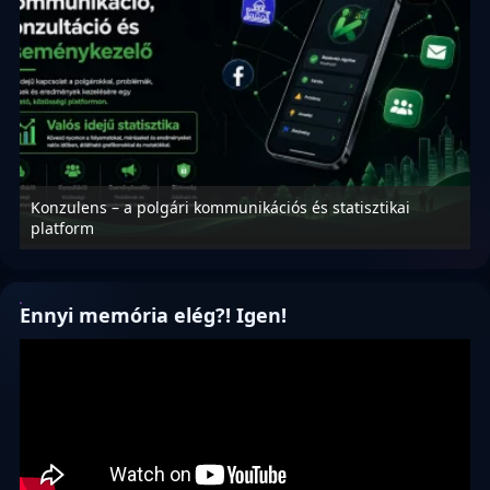
Konzulens – a polgári kommunikációs és statisztikai
N
platform
f
Ennyi memória elég?! Igen!
Videólejátszó