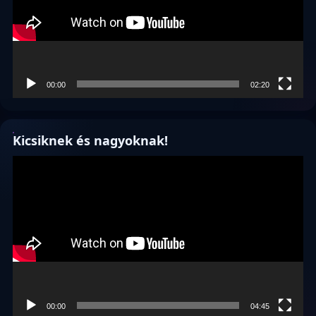
00:00
02:20
Kicsiknek és nagyoknak!
Videólejátszó
00:00
04:45