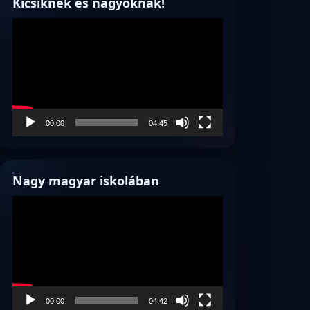
Kicsiknek és nagyoknak!
Videólejátszó
00:00
04:45
Nagy magyar iskolában
Videólejátszó
00:00
04:42