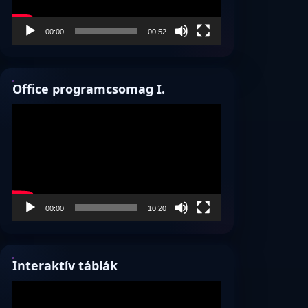
00:00
00:52
Office programcsomag I.
Videólejátszó
00:00
10:20
Interaktív táblák
Videólejátszó