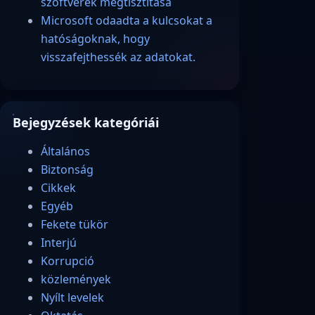
szoftverek megtisztítása
Microsoft odaadta a kulcsokat a
hatóságoknak, hogy
visszafejthessék az adatokat.
Bejegyzések kategóriái
Általános
Biztonság
Cikkek
Egyéb
Fekete tükör
Interjú
Korrupció
közlemények
Nyílt levelek