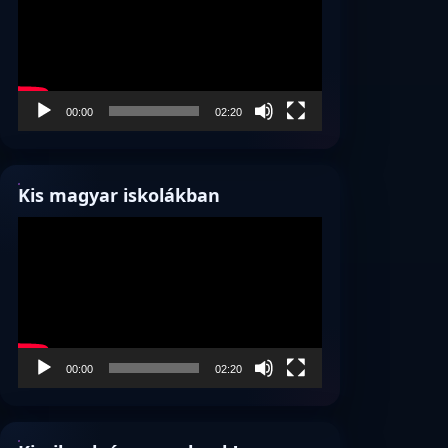
00:00
02:20
Kis magyar iskolákban
Videólejátszó
00:00
02:20