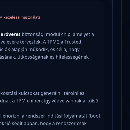
M kezelése, használata
hardveres
biztonsági modul chip, amelyet a
elésére terveztek. A TPM2 a Trusted
ciók alapján működik, és célja, hogy
tásának, titkosságának és hitelességének
kosítási kulcsokat generálni, tárolni és
ódnak a TPM chipen, így védve vannak a külső
llenőrizni a rendszer indítási folyamatát (boot
unkció segít abban, hogy a rendszer csak