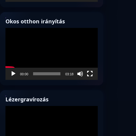
Okos otthon irányítás
Videólejátszó
00:00
03:18
Lézergravírozás
Videólejátszó