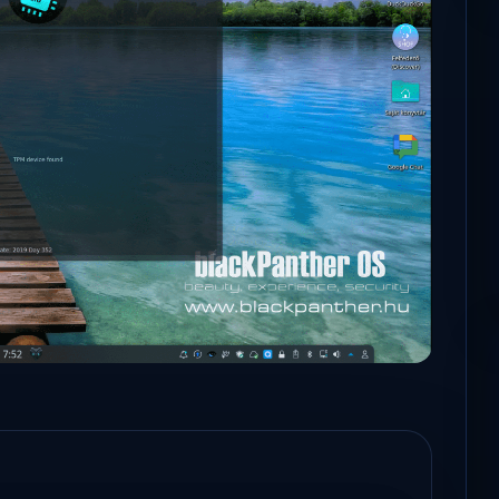
Microsoft odaadta a kulcsokat a
hatóságoknak, hogy visszafejthessék az
adatokat.