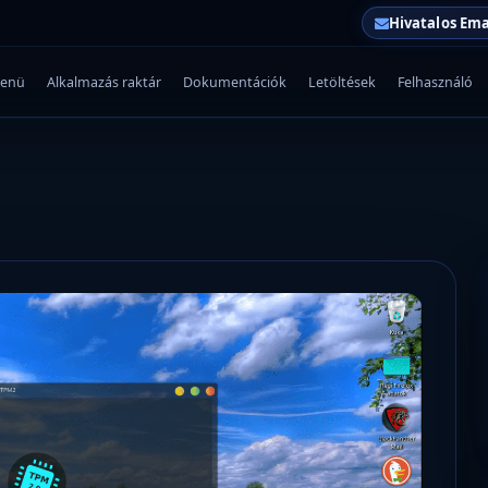
Hivatalos Ema
enü
Alkalmazás raktár
Dokumentációk
Letöltések
Felhasználó