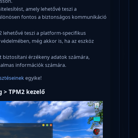
asson.
telesítést, amely lehetővé teszi a
 különösen fontos a biztonságos kommunikáció
2 lehetővé teszi a platform-specifikus
ok védelmében, még akkor is, ha az eszköz
t biztosítani érzékeny adatok számára,
bizalmas információk számára.
esztéseinek
egyike!
g > TPM2 kezelő