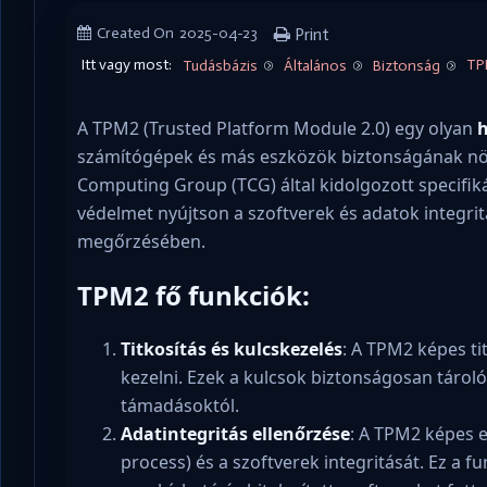
Created On
2025-04-23
Print
Itt vagy most:
TP
Tudásbázis
Általános
Biztonság
A TPM2 (Trusted Platform Module 2.0) egy olyan
számítógépek és más eszközök biztonságának növ
Computing Group (TCG) által kidolgozott specifiká
védelmet nyújtson a szoftverek és adatok integri
megőrzésében.
TPM2 fő funkciók:
Titkosítás és kulcskezelés
: A TPM2 képes tit
kezelni. Ezek a kulcsok biztonságosan tárol
támadásoktól.
Adatintegritás ellenőrzése
: A TPM2 képes e
process) és a szoftverek integritását. Ez a f