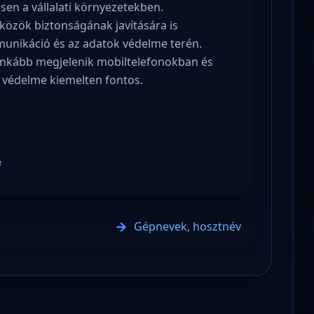
en a vállalati környezetekben.
szközök biztonságának javítására is
munikáció és az adatok védelme terén.
 inkább megjelenik mobiltelefonokban és
k védelme kiemelten fontos.
2
Gépnevek, hosztnév