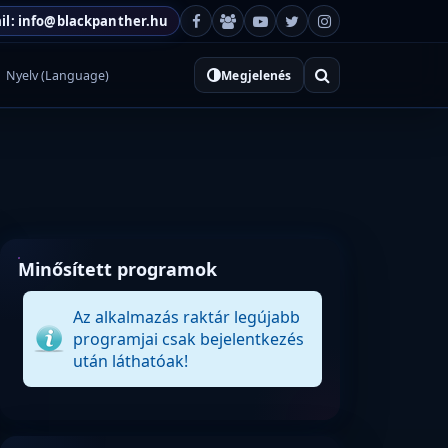
il: info@blackpanther.hu
Nyelv (Language)
Megjelenés
Minősített programok
Az alkalmazás raktár legújabb
programjai csak bejelentkezés
után láthatóak!