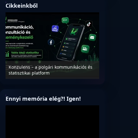
Cikkeinkből
Konzulens – a polgári kommunikációs és
Nyílt levél Tanác
statisztikai platform
az oktatás és füg
Ennyi memória elég?! Igen!
Videólejátszó