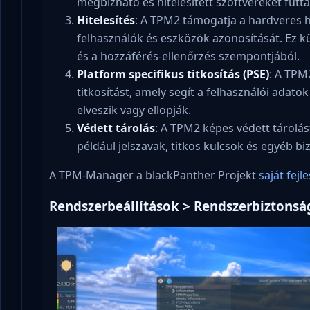
megbízható és hitelesített szoftvereket futt
Hitelesítés
: A TPM2 támogatja a hardveres hi
felhasználók és eszközök azonosítását. Ez
és a hozzáférés-ellenőrzés szempontjából.
Platform specifikus titkosítás (PSE)
: A TPM
titkosítást, amely segít a felhasználói adat
elveszik vagy ellopják.
Védett tárolás
: A TPM2 képes védett tárolás
például jelszavak, titkos kulcsok és egyéb 
A TPM-Manager a blackPanther Projekt
saját fejl
Rendszerbeállítások > Rendszerbiztonsá