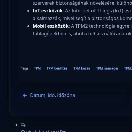
szerverek biztonságának növelésére, különös
IoT eszközök
: Az Internet of Things (IoT) e
alkalmazzák, mivel segít a biztonságos kom
Mobil eszközök
: A TPM2 technológia egyre
táblagépekben is, ahol a felhasználói adato
Tags:
TPM
TPM beállítás
TPM kezés
TPM manager
TPM
Dátum, idő, időzóna