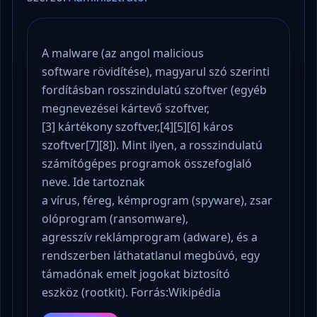
A malware (az angol malicious
software rövidítése), magyarul szó szerinti
fordításban rosszindulatú szoftver (egyéb
megnevezései kártevő szoftver,
[3] kártékony szoftver,[4][5][6] káros
szoftver[7][8]). Mint ilyen, a rosszindulatú
számítógépes programok összefoglaló
neve. Ide tartoznak
a vírus, féreg, kémprogram (spyware), zsar
olóprogram (ransomware),
agresszív reklámprogram (adware), és a
rendszerben láthatatlanul megbúvó, egy
támadónak emelt jogokat biztosító
eszköz (rootkit). Forrás:Wikipédia