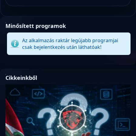
Minősített programok
Az alkalmazás raktár legújabb programjai
csak bejelentkezés után láthatóak!
Cikkeinkből