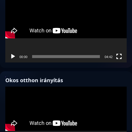
00:00
04:42
Okos otthon irányítás
Videólejátszó