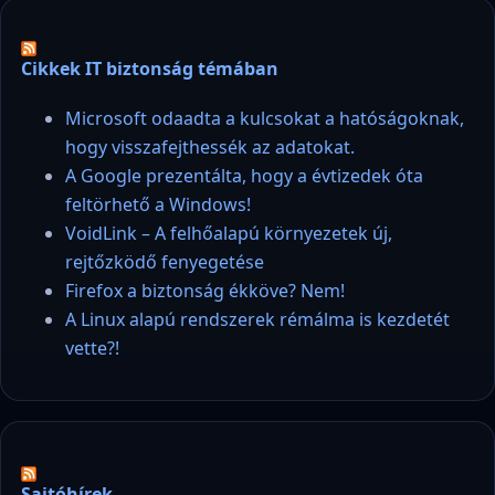
Cikkek IT biztonság témában
Microsoft odaadta a kulcsokat a hatóságoknak,
hogy visszafejthessék az adatokat.
A Google prezentálta, hogy a évtizedek óta
feltörhető a Windows!
VoidLink – A felhőalapú környezetek új,
rejtőzködő fenyegetése
Firefox a biztonság ékköve? Nem!
A Linux alapú rendszerek rémálma is kezdetét
vette?!
Sajtóhírek