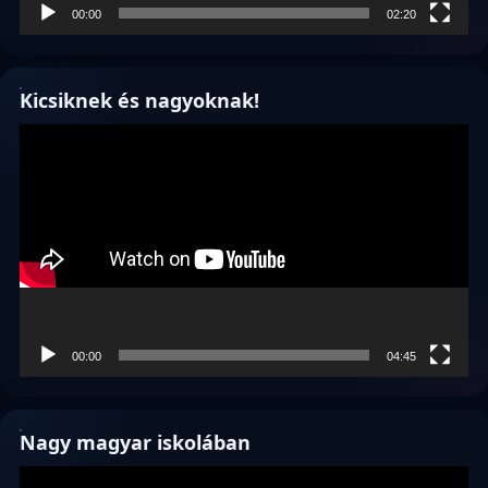
00:00
02:20
Kicsiknek és nagyoknak!
Videólejátszó
00:00
04:45
Nagy magyar iskolában
Videólejátszó