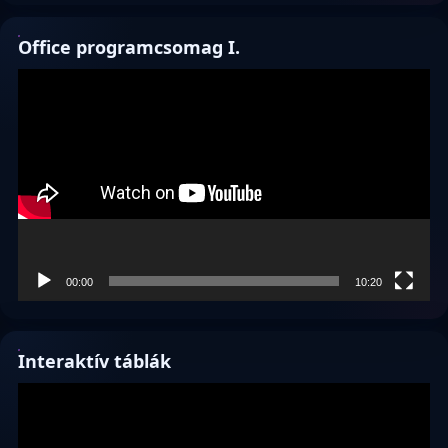
Office programcsomag I.
Videólejátszó
00:00
10:20
Interaktív táblák
Videólejátszó