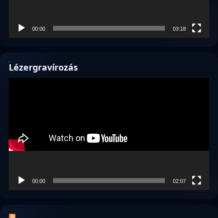
00:00
03:18
Lézergravírozás
Videólejátszó
00:00
02:07