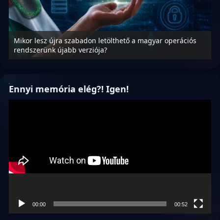
Mikor lesz újra szabadon letölthető a magyar operációs
A
rendszerünk újabb verziója?
m
Ennyi memória elég?! Igen!
Videólejátszó
00:00
00:52