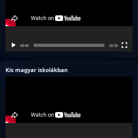
00:00
02:20
Kis magyar iskolákban
Videólejátszó