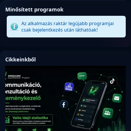
Minősített programok
Az alkalmazás raktár legújabb programjai
csak bejelentkezés után láthatóak!
Cikkeinkből