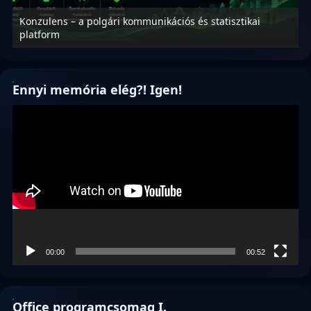
Konzulens – a polgári kommunikációs és statisztikai
N
platform
f
Ennyi memória elég?! Igen!
Videólejátszó
00:00
00:52
Office programcsomag I.