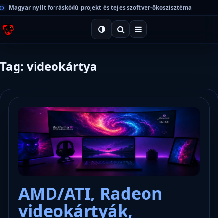
Magyar nyílt forráskódú projekt és tejes szoftver-ökoszisztéma
Tag: videokártya
AMD/ATI, Radeon
videokártyák,