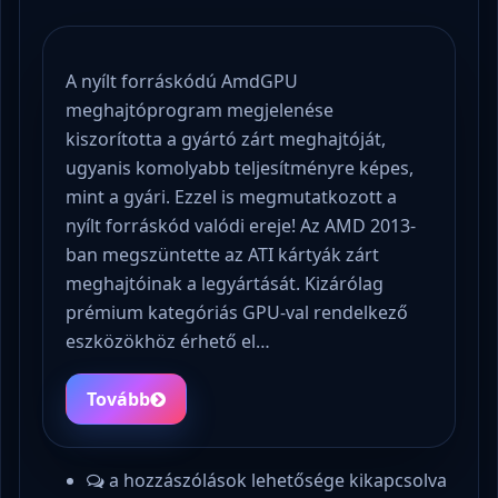
A nyílt forráskódú AmdGPU
meghajtóprogram megjelenése
kiszorította a gyártó zárt meghajtóját,
ugyanis komolyabb teljesítményre képes,
mint a gyári. Ezzel is megmutatkozott a
nyílt forráskód valódi ereje! Az AMD 2013-
ban megszüntette az ATI kártyák zárt
meghajtóinak a legyártását. Kizárólag
prémium kategóriás GPU-val rendelkező
eszközökhöz érhető el…
Tovább
a hozzászólások lehetősége kikapcsolva