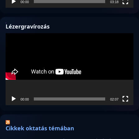
00:00
03:18
Lézergravírozás
Videólejátszó
00:00
02:07
Cikkek oktatás témában