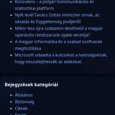
Konzulens – a polgári kommunikációs és
statisztikai platform
Nyílt levél Tanács Zoltán miniszter úrnak, az
oktatás és függetlenség jövőjéről!
Mikor lesz újra szabadon letölthető a magyar
operációs rendszerünk újabb verziója?
A magyar informatika és a szabad szoftverek
megtisztítása
Microsoft odaadta a kulcsokat a hatóságoknak,
hogy visszafejthessék az adatokat.
Bejegyzések kategóriái
Általános
Biztonság
Cikkek
Egyéb