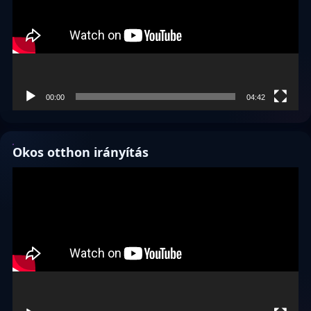
00:00
04:42
Okos otthon irányítás
Videólejátszó