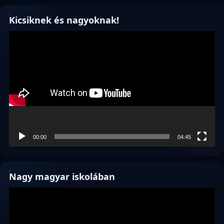
Kicsiknek és nagyoknak!
Videólejátszó
00:00
04:45
Nagy magyar iskolában
Videólejátszó