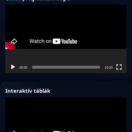
Videólejátszó
00:00
10:20
Interaktív táblák
Videólejátszó