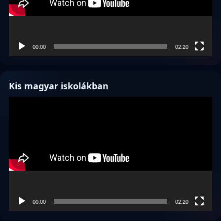
00:00
02:20
Kis magyar iskolákban
Videólejátszó
00:00
02:20