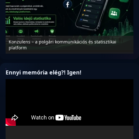
Konzulens – a polgári kommunikációs és statisztikai
N
platform
f
Ennyi memória elég?! Igen!
Videólejátszó