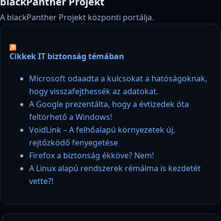
blackPanther Projekt
A blackPanther Projekt központi portálja.
Cikkek IT biztonság témában
Microsoft odaadta a kulcsokat a hatóságoknak,
hogy visszafejthessék az adatokat.
A Google prezentálta, hogy a évtizedek óta
feltörhető a Windows!
VoidLink – A felhőalapú környezetek új,
rejtőzködő fenyegetése
Firefox a biztonság ékköve? Nem!
A Linux alapú rendszerek rémálma is kezdetét
vette?!