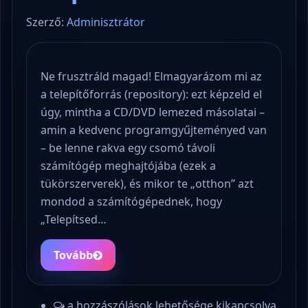
Szerző:
Adminisztrátor
Ne frusztráld magad! Elmagyarázom mi az
a telepítőforrás (repository): ezt képzeld el
úgy, mintha a CD/DVD lemezed másolatai –
amin a kedvenc programgyűjteményed van
– be lenne rakva egy csomó távoli
számítógép meghajtójába (ezek a
tükörszerverek), és mikor te „otthon” azt
mondod a számítógépednek, hogy
„Telepítsed…
Tovább
a hozzászólások lehetősége kikapcsolva