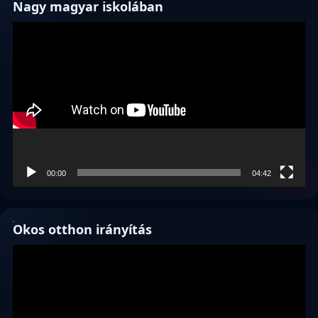
Nagy magyar iskolában
Videólejátszó
00:00
04:42
Okos otthon irányítás
Videólejátszó