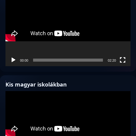
00:00
02:20
Kis magyar iskolákban
Videólejátszó