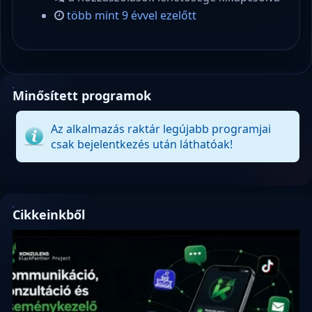
több mint 9 évvel ezelőtt
Minősített programok
Az alkalmazás raktár legújabb programjai
csak bejelentkezés után láthatóak!
Cikkeinkből