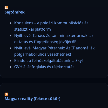
Sajtóhírek
Konzulens – a polgári kommunikációs és
statisztikai platform
Nyílt levél Tanács Zoltán miniszter úrnak, az
oktatás és függetlenség jövőjéről!
Nyílt levél Magyar Péternek: Az IT anomáliák
polgárháborúhoz vezethetnek!
Elindult a felhőszolgáltatásunk, a Sky!
GVH állásfoglalás és tájékoztatás
Magyar reality (fekete-tükör)