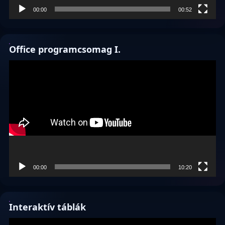
00:00
00:52
Office programcsomag I.
Videólejátszó
00:00
10:20
Interaktív táblák
Videólejátszó