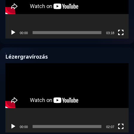
00:00
03:18
Lézergravírozás
Videólejátszó
00:00
02:07