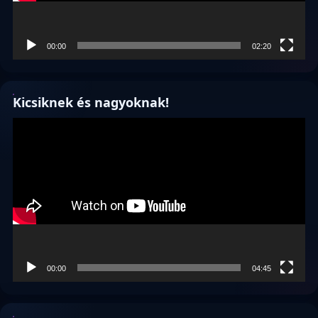
00:00
02:20
Kicsiknek és nagyoknak!
Videólejátszó
00:00
04:45