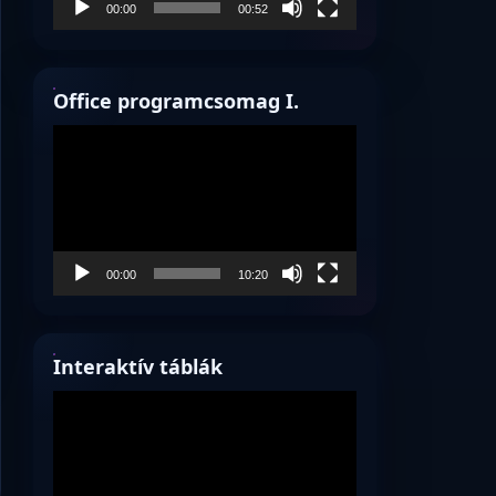
00:00
00:52
Office programcsomag I.
Videólejátszó
00:00
10:20
Interaktív táblák
Videólejátszó