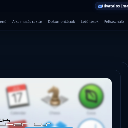
Hivatalos Ema
enü
Alkalmazás raktár
Dokumentációk
Letöltések
Felhasználó