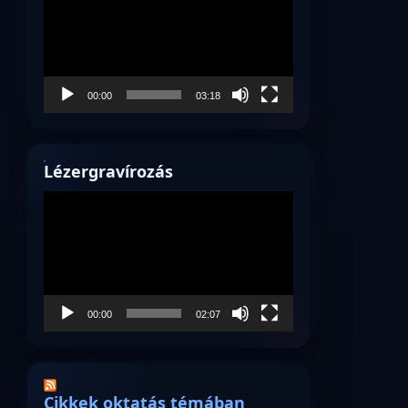
00:00
03:18
Lézergravírozás
Videólejátszó
00:00
02:07
Cikkek oktatás témában