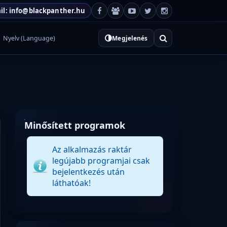
il: info@blackpanther.hu
Nyelv (Language)
Megjelenés
Minősített programok
Az alkalmazás raktár
legújabb programjai csak
bejelentkezés után
láthatóak!