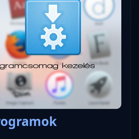
Microsoft odaadta a kulcsokat a
hatóságoknak, hogy visszafejth
az adatokat.
programok