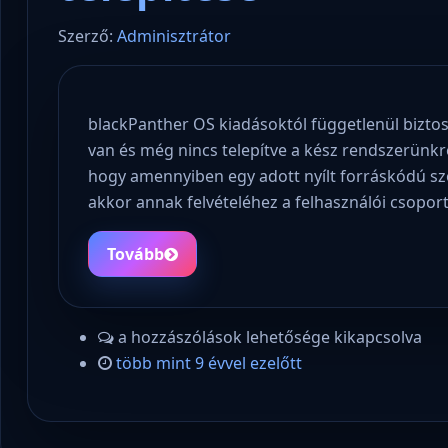
Szerző:
Adminisztrátor
blackPanther OS kiadásoktól függetlenül bizto
van és még nincs telepítve a kész rendszerünkr
hogy amennyiben egy adott nyílt forráskódú s
akkor annak felvételéhez a felhasználói csopor
Tovább
a hozzászólások lehetősége kikapcsolva
több mint 9 évvel ezelőtt