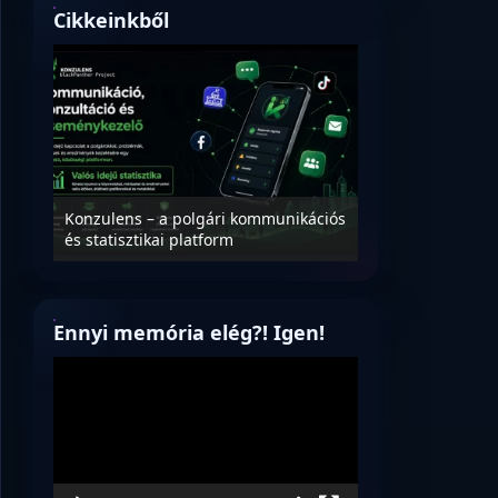
Cikkeinkből
Nyílt levél Tanác
essék
Konzulens – a polgári kommunikációs
úrnak, az oktatá
és statisztikai platform
jövőjéről!
Ennyi memória elég?! Igen!
Videólejátszó