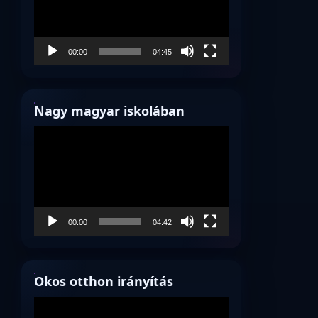
00:00
04:45
Nagy magyar iskolában
Videólejátszó
00:00
04:42
Okos otthon irányítás
Videólejátszó