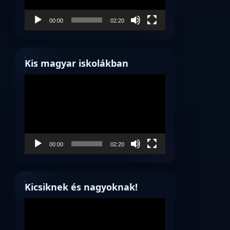
00:00
02:20
Kis magyar iskolákban
Videólejátszó
00:00
02:20
Kicsiknek és nagyoknak!
Videólejátszó